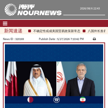
2026/08/6 22:43
新闻速递
不确定性或成美国贸易政策新常态
八国外长发表联
首页
|
联系我们
|
关于我们
News ID :
320169
Publish Date :
5/27/2026 7:10:42 PM
要闻
评论频道
政治
经济
文化.社会
世界
旅游
|
فارسی
|
English
|
العربیه
|
|
עברית
|
русский
|
中文
|