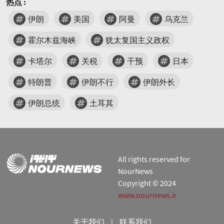
热点 :
伊朗
美国
阿曼
乌克兰
霍尔木兹海峡
犹太复国主义政权
卡塔尔
关税
干预
日本
特朗普
伊朗不行
伊朗外长
伊朗总统
土耳其
All rights reserved for
NourNews
Copyright © 2024
www.nournews.ir
关于我们
|
联系我们