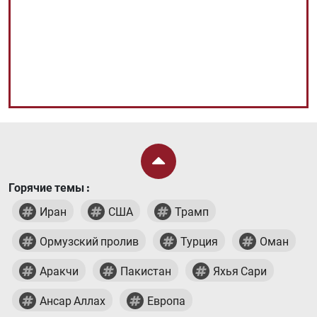
Горячие темы :
Иран
США
Трамп
Ормузский пролив
Турция
Оман
Аракчи
Пакистан
Яхья Сари
Ансар Аллах
Европа