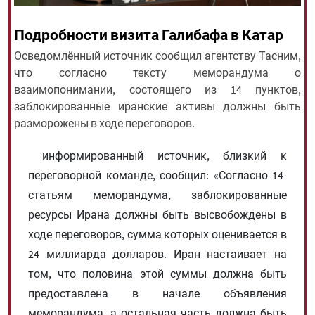
Подробности визита Галибафа в Катар
All rights reserved for NourNews
Осведомлённый источник сообщил агентству Тасним,
Copyright © 2021 www.nournews.ir
что согласно тексту меморандума о
взаимопонимании, состоящего из 14 пунктов,
заблокированные иранские активы должны быть
разморожены в ходе переговоров.
информированный источник, близкий к
переговорной команде, сообщил: «Согласно 14-
статьям меморандума, заблокированные
ресурсы Ирана должны быть высвобождены в
ходе переговоров, сумма которых оценивается в
24 миллиарда долларов. Иран настаивает на
том, что половина этой суммы должна быть
предоставлена ​​в начале объявления
меморандума, а остальная часть должна быть