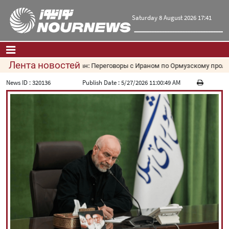
Saturday 8 August 2026 17:41
Лента новостей
Оман: Переговоры с Ираном по Ормузскому проливу
Главная
|
Контакты
|
О нас
News ID :
320136
Publish Date :
5/27/2026 11:00:49 AM
Новости
Культура и общество
Экономика
Политика
взгляд
Мультимедиа
|
فارسی
|
English
|
العربیه
|
|
עברית
|
русский
|
中文
|