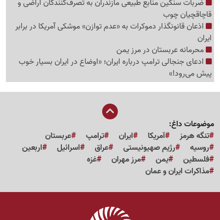
ضربات سنگین منابع طبیعی مازندران به تصرف‌کنندگان اراضی و
قاچاقچیان چوب
اذعان قانونگذار دموکرات به «عدم توازن» موشکی آمریکا در برابر
ایران
محرمانه عربستان در مرز یمن
ادعای جنجالی ترامپ درباره ایران؛ «اوضاع در ایران بسیار خوب
پیش می‌رود!»
موضوعات داغ:
تنگه هرمز
آمریکا
ایران
ترامپ
عربستان
روسیه
رژیم صهیونیستی
عراق
اسرائیل
اربعین
فلسطین
یمن
مرز مهران
غزه
مذاکرات ایران و عمان