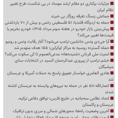
جزئیات برکناری دو مقام ارشد موساد در پی شکست طرح تغییر
نظام ایران
جماعتی زسنگ تفرقه روزگار بی خبرند
حمله به اردوگاه قلندیا؛ 51 فلسطینی زخمی و بیش از 70 بازداشتی
پیش‌بینی بازار خودرو در هفته سوم مرداد 1405؛ خودرو بخریم یا
قیمت‌ها تغییر می‌کند؟
آیا جی‌دی ونس جانشین ترامپ می‌شود؟ آغاز رقابت ونس و روبیو
حمله گسترده روسیه به مراکز اوکراین؛ 155 هدف منهدم شد
امنیت ملی قربانی «شنیده‌ها»؛ مدعی‌العموم تا کی سکوت می‌کند؟
خشم ترامپ از پیروزی عبدالرحمان السید در انتخابات سنای
میشیگان
هادی العامری خواستار تعویق پاسخ به حملات آمریکا و عربستان
شد
انصارالله:58 نفر در حمله به نیروهای وابسته به عربستان کشته
شدند
اتحاد نظامی سه‌جانبه در خلیج فارس؛ توافق دفاعی ترکیه،
عربستان و پاکستان
آخرین وضعیت راه‌ها؛ محورهای شمالی و مرزی بدون ترافیک
قیمت طلای جهانی امروز جمعه 16 مرداد 1405 ؛ تحلیل بازار