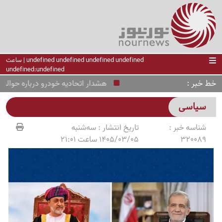
undefined undefined undefined undefined | ساعت
undefined:undefined
خط خبر
هشدار اتحادیه خودرو درباره حواله‌فرو
سیاسی
شناسه خبر :
تاریخ انتشار :
سه‌شنبه
320089
1405/03/05 ساعت 21:01