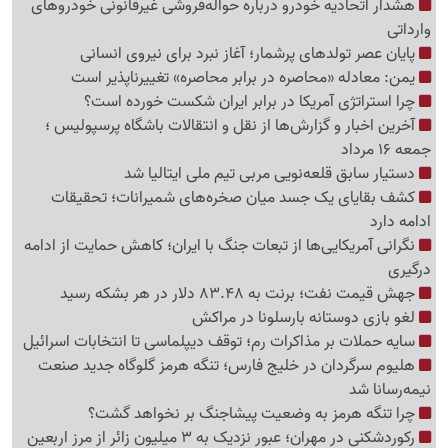
هشدار اتحادیه خودرو درباره حواله‌فروشی غیرقانونی خودروهای
وارداتی
پایان عصر تولدهای پرشمار؛ آغاز نبرد برای نیروی انسانی
یمن: معادله «محاصره در برابر محاصره» تغییرناپذیر است
چرا استراتژی آمریکا در برابر ایران شکست خورده است؟
آخرین اخبار و گزارش‌ها از نقل و انتقالات باشگاه پرسپولیس ؛
جمعه 16 مرداد
دستیار سابق قلعه‌نویی مربی تیم ملی ایتالیا شد
کشف بقایای یک جسد میان صخره‌های شمیرانات؛ تحقیقات
ادامه دارد
نگرانی آمریکایی‌ها از تبعات جنگ با ایران؛ کاهش حمایت از ادامه
درگیری
جهش قیمت نفت؛ برنت به 83.48 دلار در هر بشکه رسید
لغو بازی دوستانه بارسلونا در مراکش
سایه حملات بر مذاکرات رم؛ توقف دیپلماسی تا انتخابات اسرائیل
هلیوم سرگردان در خلیج فارس؛ تنگه هرمز گلوگاه جدید صنعت
نیمه‌رسانا شد
چرا تنگه هرمز به وضعیت پیشاجنگ بر نخواهد گشت؟
رکوردشکنی در مهران؛ عبور نزدیک به 3 میلیون زائر از مرز اربعین