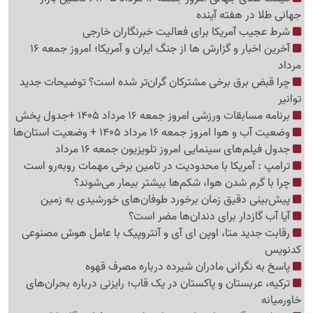
جهانی طلا در هفته آینده
شرط عجیب آمریکا برای فعالیت خبرنگاران خارجی
آخرین اخبار و گزارش ها از جنگ ایران و آمریکا؛ امروز جمعه 16
مرداد
چرا قبض برق برخی مشترکان گران‌تر شده است؟ توضیحات جدید
توانیر
برنامه مسابقات ورزشی امروز جمعه 16 مرداد 1405 +جدول پخش
وضعیت آب و هوا امروز جمعه 16 مرداد 1405 + وضعیت استان‌ها
جدول فیلم‌های سینمایی امروز تلویزیون جمعه 16 مرداد
ترامپ : آمریکا با محدودیت در تامین برخی مهمات روبه‌رو است
چرا با گرم شدن هوا، شکم‌ها بیشتر بیمار می‌شوند؟
پیش‌بینی دقیق زمان برخورد طوفان‌های خورشیدی به زمین
آیا آب گازدار برای دندان‌ها مضر است؟
رقابت جدید متا، اوپن ای آی و آنتروپیک با عامل هوش مصنوعی
کدنویس
پاسخ به نگرانی مادران شیرده درباره مصرف قهوه
ترکیه، عربستان و پاکستان در یک قاب؛ رایزنی درباره بحران‌های
خاورمیانه