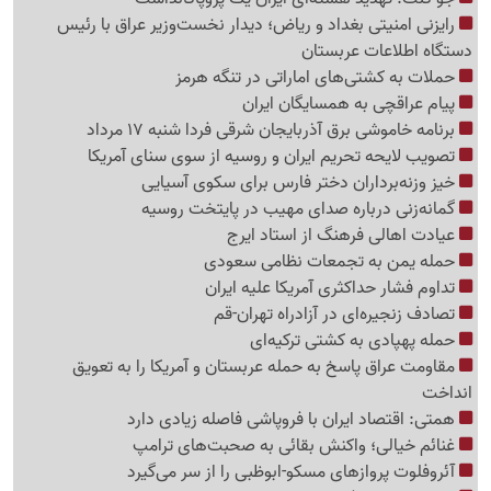
رایزنی امنیتی بغداد و ریاض؛ دیدار نخست‌وزیر عراق با رئیس
دستگاه اطلاعات عربستان
حملات به کشتی‌های اماراتی در تنگه هرمز
پیام عراقچی به همسایگان ایران
برنامه خاموشی برق آذربایجان شرقی فردا شنبه 17 مرداد
تصویب لایحه تحریم ایران و روسیه از سوی سنای آمریکا
خیز وزنه‌برداران دختر فارس برای سکوی آسیایی
گمانه‌زنی درباره صدای مهیب در پایتخت روسیه
عیادت اهالی فرهنگ از استاد ایرج
حمله یمن به تجمعات نظامی سعودی
تداوم فشار حداکثری آمریکا علیه ایران
تصادف زنجیره‌ای در آزادراه تهران-قم
حمله پهپادی به کشتی ترکیه‌ای
مقاومت عراق پاسخ به حمله عربستان و آمریکا را به تعویق
انداخت
همتی: اقتصاد ایران با فروپاشی فاصله زیادی دارد
غنائم خیالی؛ واکنش بقائی به صحبت‌های ترامپ
آئروفلوت پروازهای مسکو-ابوظبی را از سر می‌گیرد