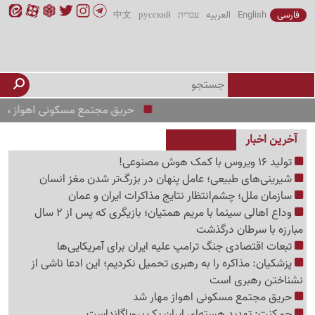
فارسی
English
العربیه
עברית
русский
中文
حریق مجتمع مسکونی اهواز مهار شد
آخرین اخبار
تولید 16 ویروس با کمک هوش مصنوعی!
شیرینی‌های طبیعی؛ عامل پنهان در بزرگ‌تر شدن مغز انسان
سازمان ملل؛ چشم‌انتظار نتایج مذاکرات ایران و عمان
وداع اهالی سینما با مریم همتیان؛ بازیگری که پس از 2 سال
مبارزه با سرطان درگذشت
تبعات اقتصادی جنگ ترامپ علیه ایران برای آمریکایی‌ها
پزشکیان: مذاکره را به رهبری تحمیل نکردیم؛ این ادعا ناشی از
نشناختن رهبری است
حریق مجتمع مسکونی اهواز مهار شد
جو کنت: تهدید هسته‌ای ایران یک پروپاگانداست