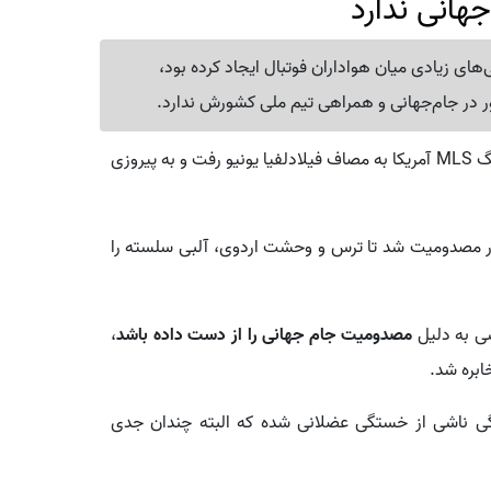
هانی ندارد
که مصدومیت لیونل مسی در لیگ MLS نگرانی‌های زیادی میان هواداران فوتبال ایجاد کرده بود،
ر در جام‌جهانی و همراهی تیم ملی کشورش ندارد.
: تیم فوتبال اینترمیامی در چارچوب لیگ MLS آمریکا به مصاف فیلادلفیا یونیو رفت و به پیروزی
ی فوق ستاره فوتبال آرژانیتن در دقیقه ۷۲ دچار مصدومیت شد تا ترس و وحشت اردوی، آلبی سلسته را
سی به دلیل
مصدومیت جام جهانی را از دست داده باشد
،
ابره شد.
دگی ناشی از خستگی عضلانی شده که البته چندان جدی