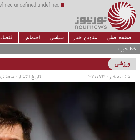
undefined undefined undefined undefined | س
صفحه اصلی
عناوین اخبار
سیاسی
اجتماعی
اقتصاد
خط خبر
ورزشی
شناسه خبر :
320073
تاریخ انتشار :
سه‌شنبه 1405/03/05 ساعت 