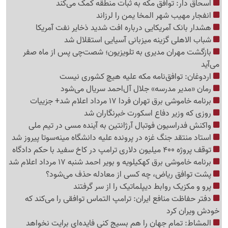
اسحاق دار: توافق مکه به ثبات منطقه کمک می‌کند
انفجار مهیب شهر المخا یمن را لرزاند
هشدار بانک آمریکایی درباره افت شدید ذخایر نفت آمریکا
شباب الاهلی گزینه میزبانی آسیایی استقلال شد
بازگشت مهران مدیری به تلویزیون؛ شصت‌چی پس از ماه صفر
می‌آید
اردوغان: توافق‌نامه مکه علیه هیچ کشوری نیست
رمان «مدیر مدرسه» جلال آل‌احمد سریال می‌شود
برنامه خاموشی برق تهران فردا 17 مرداد اعلام شد+ جزییات
روزی که وزیر دفاع اسکورت خبرنگاران شد
واکنش فدراسیون فوتبال آرژانتین به آینده مسی در تیم ملی
استاد منتقد جنگ غزه در پرونده علیه دانشگاه مینه‌سوتا پیروز شد
توقف پروژه 400 میلیون دلاری ترامپ در کاخ سفید با حکم دادگاه
برنامه خاموشی برق کهکیلویه و بویر احمد شنبه 17 مرداد اعلام شد
پشت توافق ریاض، چه کسی از معادله حذف می‌شود؟
پرو و مکزیک روابط دیپلماتیک را از سر گرفتند
دفتر حفاظت منافع ایران: ترامپ التماس توافقی را می‌کند که
خودش ویران کرد
المشاط: تمام جهان را هم بسیج کنی فایده‌ای برایت نخواهد