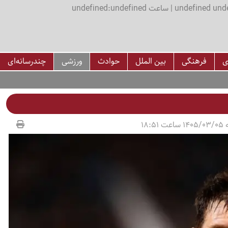
اعت undefined:undefined
ی
فرهنگی
بین الملل
حوادث
ورزشی
چندرسانه‌ای
18:51