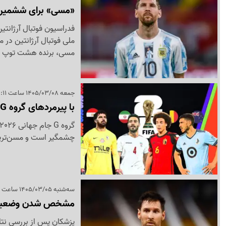
«مسی» برای ششمین 
مسی، برنده هشت توپ طل
جمعه 1405/03/08 ساعت 10:11
با پیرمردهای گروه G جام‌جهانی آشنا شوید؛ ایران مسن ترین تیم گروه
چشمگیر است و مسن‌ترین 
سه‌شنبه 1405/03/05 ساعت 10:30
مشخص شدن وضعیت ح