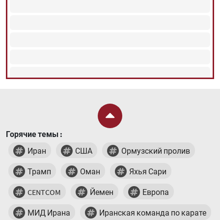
Горячие темы :
Иран
США
Ормузский пролив
Трамп
Оман
Яхья Сари
CENTCOM
Йемен
Европа
МИД Ирана
Иранская команда по карате