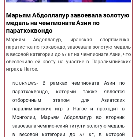
Марьям Абдоллапур завоевала золотую
All rights reserved for NourNews
медаль на чемпионате Азии по
Copyright © 2021 www.nournews.ir
паратхэквондо
Марьям Абдоллапур, иранская спортсменка-
паратистка по тхэквондо, завоевала золотую медаль
в весовой категории до 57 кг на чемпионате Азии, что
обеспечило ей квоту на участие в Паралимпийских
играх в Нагое.
NOURNEWS- В рамках чемпионата Азии по
паратхэквондо, который также является
отборочным этапом для Азиатских
паралимпийских игр в Нагое и проходит в
Монголии, Марьям Абдоллапур во вторник
завоевала чемпионский титул и золотую медаль
в весовой категории до 57 кг, в которой