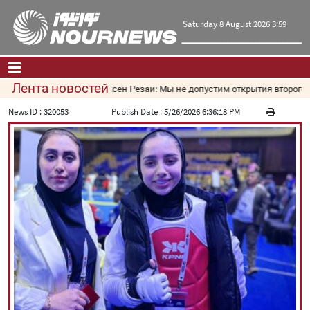
Saturday 8 August 2026 3:59
Лента новостей
Мохсен Резаи: Мы не допустим открытия второго м
Главная
|
Контакты
|
О нас
News ID :
320053
Publish Date :
5/26/2026 6:36:18 PM
Новости
Культура и общество
Экономика
Политика
взгляд
Мультимедиа
|
فارسی
|
English
|
العربیه
|
|
עברית
|
русский
|
中文
|