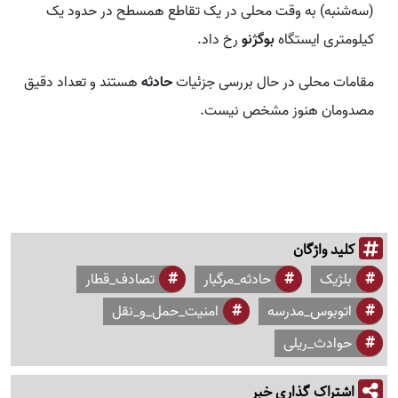
(سه‌شنبه) به وقت محلی در یک تقاطع همسطح در حدود یک
کیلومتری ایستگاه
بوگژنو
رخ داد.
مقامات محلی در حال بررسی جزئیات
حادثه
هستند و تعداد دقیق
مصدومان هنوز مشخص نیست.
کلید واژگان
بلژیک
حادثه_مرگبار
تصادف_قطار
اتوبوس_مدرسه
امنیت_حمل_و_نقل
حوادث_ریلی
اشتراک گذاری خبر