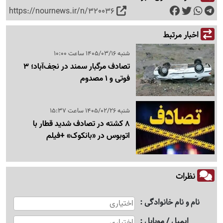
https://nournews.ir/n/320036
اخبار مرتبط
شنبه 1405/03/16 ساعت 10:00
تصادف مرگبار سمند در نجف‌آباد؛ 3
فوتی و 1 مصدوم
شنبه 1405/02/26 ساعت 15:37
8 کشته در تصادف شدید قطار با
اتوبوس در «بانکوک» +فیلم
نظرات
نام و نام خانوادگی
ایمیل / موبایل