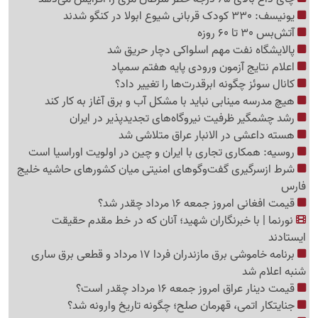
یونیسف: 330 کودک قربانی شیوع ابولا در کنگو شدند
آتش‌بس 30 تا 60 روزه
پالایشگاه نفت مهم اسلواکی دچار حریق شد
اعلام نتایج آزمون ورودی پایه هفتم سمپاد
کانال سوئز چگونه ابرقدرت‌ها را تغییر داد؟
هیچ مدرسه مینابی نباید با مشکل آب و برق آغاز به کار کند
رشد چشمگیر ظرفیت نیروگاه‌های تجدیدپذیر در ایران
هسته داعشی در الانبار عراق متلاشی شد
روسیه: همکاری تجاری با ایران و چین در اولویت اوراسیا است
شرط ازسرگیری گفت‌وگوهای امنیتی میان کشورهای حاشیه خلیج
فارس
قیمت افغانی امروز جمعه 16 مرداد چقدر شد؟
نورنما | با خبرنگاران شهید؛ آنان که در خط مقدم حقیقت
ایستادند
برنامه خاموشی برق مازندران فردا 17 مرداد و قطعی برق ساری
شنبه اعلام شد
قیمت دینار عراق امروز جمعه 16 مرداد چقدر است؟
جنایتکار اتمی، قهرمان صلح؛ چگونه تاریخ وارونه شد؟