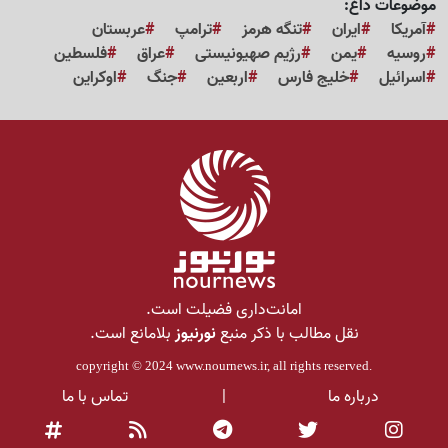
موضوعات داغ:
آمریکا
ایران
تنگه هرمز
ترامپ
عربستان
روسیه
یمن
رژیم صهیونیستی
عراق
فلسطین
اسرائیل
خلیج فارس
اربعین
جنگ
اوکراین
امانت‌داری فضیلت است.
نقل مطالب با ذکر منبع
نورنیوز
بلامانع است.
copyright © 2024
www.nournews.ir
, all rights reserved.
درباره ما
|
تماس با ما