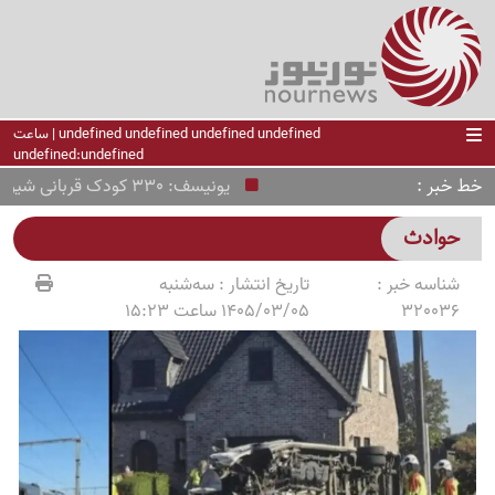
undefined undefined undefined undefined | ساعت
undefined:undefined
خط خبر
یونیسف: 330 کودک قربانی شیوع ابولا در کنگو شدند
حوادث
شناسه خبر :
تاریخ انتشار :
سه‌شنبه
320036
1405/03/05 ساعت 15:23