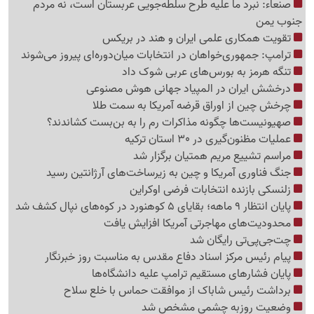
صنعاء: نبرد ما علیه طرح سلطه‌جویی عربستان است، نه مردم
جنوب یمن
تقویت همکاری علمی ایران و هند در بریکس
ترامپ: جمهوری‌خواهان در انتخابات میان‌دوره‌ای پیروز می‌شوند
تنگه هرمز به بورس‌های عربی شوک داد
درخشش ایران در المپیاد جهانی هوش مصنوعی
چرخش چین از اوراق قرضه آمریکا به سمت طلا
صهیونیست‌ها چگونه مذاکرات رم را به بن‌بست کشاندند؟
عملیات مظنون‌گیری در 30 استان ترکیه
مراسم تشییع مریم همتیان برگزار شد
جنگ فناوری آمریکا و چین به زیرساخت‌های آرژانتین رسید
زلنسکی بازنده انتخابات فرضی اوکراین
پایان انتظار 9 ماهه؛ بقایای 5 کوهنورد در کوه‌های نپال کشف شد
محدودیت‌های مهاجرتی آمریکا افزایش یافت
چت‌جی‌پی‌تی رایگان شد
پیام رئیس مرکز اسناد دفاع مقدس به مناسبت روز خبرنگار
پایان فشارهای مستقیم ترامپ علیه دانشگاه‌ها
برداشت رئیس شاباک از موافقت حماس با خلع سلاح
وضعیت روزبه چشمی مشخص شد