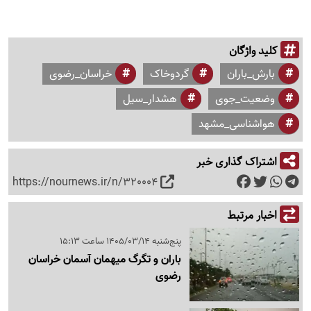
کلید واژگان
بارش_باران
گردوخاک
خراسان_رضوی
وضعیت_جوی
هشدار_سیل
هواشناسی_مشهد
اشتراک گذاری خبر
https://nournews.ir/n/320004
اخبار مرتبط
پنج‌شنبه 1405/03/14 ساعت 15:13
باران و تگرگ میهمان آسمان خراسان
رضوی