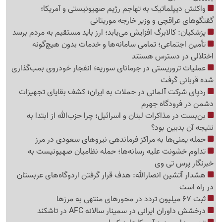
واکنش دیپلماتیک به تهاجم رژیم صهیونیستی و آمریکا؛
گفتگوهای عراقچی و وزیر خارجه موریتانی
پزشکیان: کالابرگ افزایش می‌یابد؛ ارز باید مستقیم به مردم برسد
تأمین اجتماعی؛ تمامی سامانه‌ها و خدمات بدون هیچ‌گونه
اختلالی در دسترس هستند
عملیات تروریستی در جرمانای سوریه؛ انفجار خودروی بمب‌گذاری
شده قربانی گرفت
ردپای شرکت آلمانی در حملات به ایران؛ کشف بقایای تجهیزات
دشمن در فرودگاه جهرم
بن‌بست در مذاکرات لبنان و اسرائیل؛ چرا حزب‌الله از ابتدا به
نتیجه آن بدبین بود؟
حمله یمنی‌ها به مراکز فرماندهی نیروهای سعودی در مرز
تداوم خشونت علیه رسانه‌ها؛ حمله نظامیان صهیونیست به
خبرنگار پرس تی وی
هشدار آتشین انصارالله: هدف قرار گرفتن اردوگاه‌های عربستان
در راه است
ثبت 67 میلیون تردد در محورهای منتهی به مرزها
درخشش داوران ایرانی در سمینار سالانه AFC در تاشکند