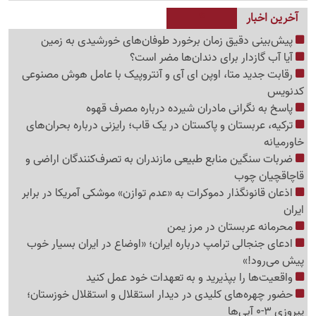
آخرین اخبار
پیش‌بینی دقیق زمان برخورد طوفان‌های خورشیدی به زمین
آیا آب گازدار برای دندان‌ها مضر است؟
رقابت جدید متا، اوپن ای آی و آنتروپیک با عامل هوش مصنوعی
کدنویس
پاسخ به نگرانی مادران شیرده درباره مصرف قهوه
ترکیه، عربستان و پاکستان در یک قاب؛ رایزنی درباره بحران‌های
خاورمیانه
ضربات سنگین منابع طبیعی مازندران به تصرف‌کنندگان اراضی و
قاچاقچیان چوب
اذعان قانونگذار دموکرات به «عدم توازن» موشکی آمریکا در برابر
ایران
محرمانه عربستان در مرز یمن
ادعای جنجالی ترامپ درباره ایران؛ «اوضاع در ایران بسیار خوب
پیش می‌رود!»
واقعیت‌ها را بپذیرید و به تعهدات خود عمل کنید
حضور چهره‌های کلیدی در دیدار استقلال و استقلال خوزستان؛
پیروزی 3-0 آبی‌ها