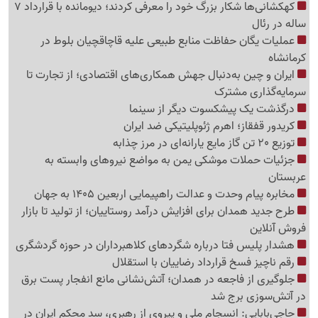
کهکشانی‌ها شکار بزرگ خود را معرفی کردند؛ دیومانده با قرارداد 7
ساله در رئال
عملیات یگان حفاظت منابع طبیعی علیه قاچاقچیان بلوط در
کرمانشاه
ایران و چین به‌دنبال جهش همکاری‌های اقتصادی؛ از تجارت تا
سرمایه‌گذاری مشترک
درگذشت یک پیشکسوت دیگر از سینما
کریدور قفقاز؛ اهرم ژئوپلیتیکی ضد ایران
توزیع 20 تن گاز مایع یارانه‌ای در مرز چذابه
جزئیات حملات موشکی یمن به مواضع نیروهای وابسته به
عربستان
مخابره پیام وحدت و عدالت راهپیمایی اربعین 1405 به جهان
طرح جدید همدان برای افزایش درآمد روستاییان؛ از تولید تا بازار
فروش آنلاین
هشدار پلیس فتا درباره شگردهای کلاهبرداران در حوزه گردشگری
رقم ناچیز فسخ قرارداد رضاییان با استقلال
جلوگیری از فاجعه در همدان؛ آتش‌نشانی مانع انفجار پست برق
در آتش‌سوزی برج شد
حاجی‌بابایی: انسجام ملی و پیروی از رهبری، سد محکم ایران در