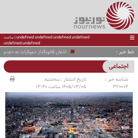
undefined undefined undefined undefined | ساعت
undefined:undefined
خط خبر
اذعان قانونگذار دموکرات به «عدم توازن»
اجتماعی
شناسه خبر :
تاریخ انتشار :
سه‌شنبه
320004
1405/03/05 ساعت 13:40