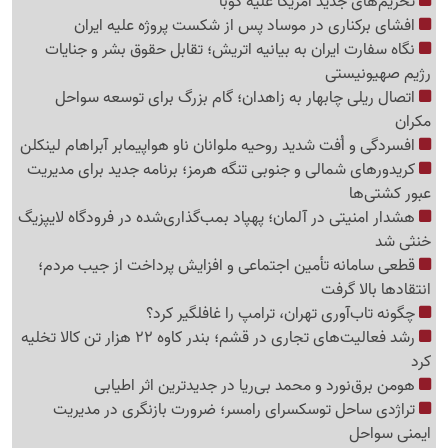
تحریم‌های جدید آمریکا علیه کوبا
افشای برکناری در موساد پس از شکست پروژه علیه ایران
نگاه سفارت ایران به بیانیه اتریش؛ تقابل حقوق بشر و جنایات
رژیم صهیونیستی
اتصال ریلی چابهار به زاهدان؛ گام بزرگ برای توسعه سواحل
مکران
افسردگی و اُفت شدید روحیه ملوانان ناو هواپیمابر آبراهام لینکلن
کریدورهای شمالی و جنوبی تنگه هرمز؛ برنامه جدید برای مدیریت
عبور کشتی‌ها
هشدار امنیتی در آلمان؛ پهپاد بمب‌گذاری‌شده در فرودگاه لایپزیگ
خنثی شد
قطعی سامانه تأمین اجتماعی و افزایش پرداخت از جیب مردم؛
انتقادها بالا گرفت
چگونه تاب‌آوری تهران، ترامپ را غافلگیر کرد؟
رشد فعالیت‌های تجاری در قشم؛ بندر کاوه 22 هزار تن کالا تخلیه
کرد
هومن برق‌نورد و محمد بی‌ریا در جدیدترین اثر اطیابی
تراژدی ساحل توسکسرای رامسر؛ ضرورت بازنگری در مدیریت
ایمنی سواحل