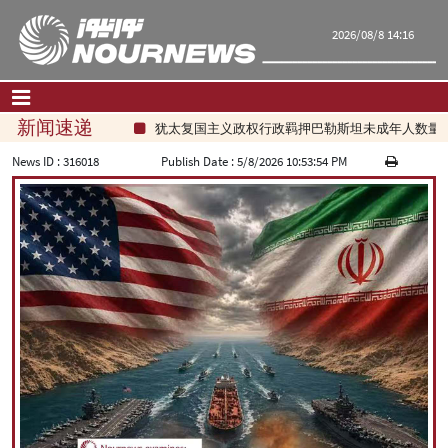
2026/08/8 14:16
新闻速递
犹太复国主义政权行政羁押巴勒斯坦未成年人数量大幅增
首页
|
联系我们
|
关于我们
News ID :
316018
Publish Date :
5/8/2026 10:53:54 PM
要闻
评论频道
政治
经济
文化.社会
世界
旅游
|
فارسی
|
English
|
العربیه
|
|
עברית
|
русский
|
中文
|