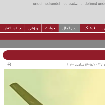
اعت undefined:undefined
ی
فرهنگی
بین الملل
حوادث
ورزشی
چندرسانه‌ای
16:30