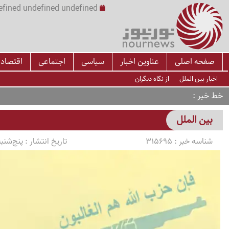
undefined undefined undefined undefined | س
صفحه اصلی
عناوین اخبار
سیاسی
اجتماعی
اقتصاد
اخبار بین الملل
از نگاه دیگران
خط خبر
بین الملل
شناسه خبر :
315695
تاریخ انتشار :
پنج‌شنبه 1405/02/17 ساعت 