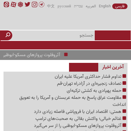
فارسی
English
العربیه
עברית
русский
中文
آئروفلوت پروازهای مسکو-ابوظبی را از سر می
آخرین اخبار
تداوم فشار حداکثری آمریکا علیه ایران
تصادف زنجیره‌ای در آزادراه تهران-قم
حمله پهپادی به کشتی ترکیه‌ای
مقاومت عراق پاسخ به حمله عربستان و آمریکا را به تعویق
انداخت
همتی: اقتصاد ایران با فروپاشی فاصله زیادی دارد
غنائم خیالی؛ واکنش بقائی به صحبت‌های ترامپ
آئروفلوت پروازهای مسکو-ابوظبی را از سر می‌گیرد