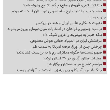
جنایتکار اتمی، قهرمان صلح؛ چگونه تاریخ وارونه شد؟
صنعاء: نبرد ما علیه طرح سلطه‌جویی عربستان است، نه مردم
جنوب یمن
تقویت همکاری علمی ایران و هند در بریکس
ترامپ: جمهوری‌خواهان در انتخابات میان‌دوره‌ای پیروز می‌شوند
تنگه هرمز به بورس‌های عربی شوک داد
درخشش ایران در المپیاد جهانی هوش مصنوعی
چرخش چین از اوراق قرضه آمریکا به سمت طلا
صهیونیست‌ها چگونه مذاکرات رم را به بن‌بست کشاندند؟
عملیات مظنون‌گیری در 30 استان ترکیه
مراسم تشییع مریم همتیان برگزار شد
جنگ فناوری آمریکا و چین به زیرساخت‌های آرژانتین رسید