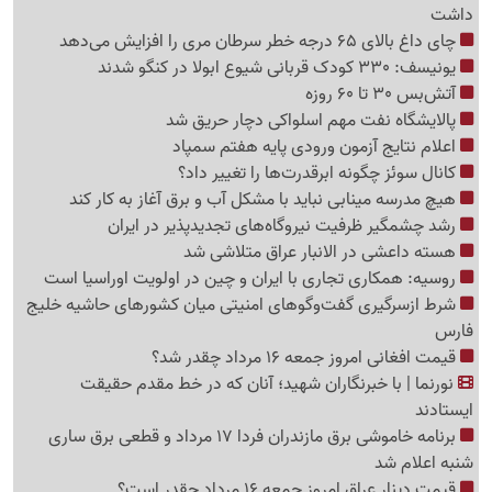
داشت
چای داغ بالای 65 درجه خطر سرطان مری را افزایش می‌دهد
یونیسف: 330 کودک قربانی شیوع ابولا در کنگو شدند
آتش‌بس 30 تا 60 روزه
پالایشگاه نفت مهم اسلواکی دچار حریق شد
اعلام نتایج آزمون ورودی پایه هفتم سمپاد
کانال سوئز چگونه ابرقدرت‌ها را تغییر داد؟
هیچ مدرسه مینابی نباید با مشکل آب و برق آغاز به کار کند
رشد چشمگیر ظرفیت نیروگاه‌های تجدیدپذیر در ایران
هسته داعشی در الانبار عراق متلاشی شد
روسیه: همکاری تجاری با ایران و چین در اولویت اوراسیا است
شرط ازسرگیری گفت‌وگوهای امنیتی میان کشورهای حاشیه خلیج
فارس
قیمت افغانی امروز جمعه 16 مرداد چقدر شد؟
نورنما | با خبرنگاران شهید؛ آنان که در خط مقدم حقیقت
ایستادند
برنامه خاموشی برق مازندران فردا 17 مرداد و قطعی برق ساری
شنبه اعلام شد
قیمت دینار عراق امروز جمعه 16 مرداد چقدر است؟