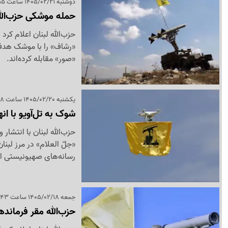
دوشنبه 1405/02/21 ساعت 18:55
حمله موشکی حزب‌الل
حزب‌الله لبنان اعلام کر
«رشاف» را با موشک هدف 
«صور» مقابله کرده‌اند.
یکشنبه 1405/02/20 ساعت 20:48
شوک به تل‌آویو با انه
حزب‌الله لبنان با انتشا
«جلّ العلام» در مرز لبن
رسانه‌های صهیونیستی ای
جمعه 1405/02/18 ساعت 22:43
حزب‌الله مقر فرماند