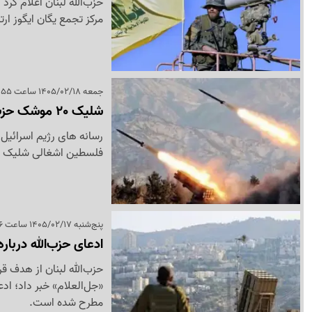
حزب‌الله لبنان اعلام کرد
مرکز تجمع یگان ایگوز ا
جمعه 1405/02/18 ساعت 16:55
شلیک 20 موشک حزب‌الله به شمال فلسطین اشغالی
فلسطین اشغالی شلیک ک
پنج‌شنبه 1405/02/17 ساعت 23:36
ادعای حزب‌الله درباره
حزب‌الله لبنان از هدف ق
«جل‌العلام» خبر داد؛ اد
مطرح شده است.