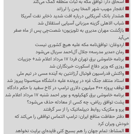
اسحاق دار: توافق مکه به ثبات منطقه کمک می‌کند
انفجار مهیب شهر المخا یمن را لرزاند
هشدار بانک آمریکایی درباره افت شدید ذخایر نفت آمریکا
شباب الاهلی گزینه میزبانی آسیایی استقلال شد
بازگشت مهران مدیری به تلویزیون؛ شصت‌چی پس از ماه صفر
می‌آید
اردوغان: توافق‌نامه مکه علیه هیچ کشوری نیست
رمان «مدیر مدرسه» جلال آل‌احمد سریال می‌شود
برنامه خاموشی برق تهران فردا 17 مرداد اعلام شد+ جزییات
روزی که وزیر دفاع اسکورت خبرنگاران شد
واکنش فدراسیون فوتبال آرژانتین به آینده مسی در تیم ملی
استاد منتقد جنگ غزه در پرونده علیه دانشگاه مینه‌سوتا پیروز شد
توقف پروژه 400 میلیون دلاری ترامپ در کاخ سفید با حکم دادگاه
برنامه خاموشی برق کهکیلویه و بویر احمد شنبه 17 مرداد اعلام شد
پشت توافق ریاض، چه کسی از معادله حذف می‌شود؟
پرو و مکزیک روابط دیپلماتیک را از سر گرفتند
دفتر حفاظت منافع ایران: ترامپ التماس توافقی را می‌کند که
خودش ویران کرد
المشاط: تمام جهان را هم بسیج کنی فایده‌ای برایت نخواهد