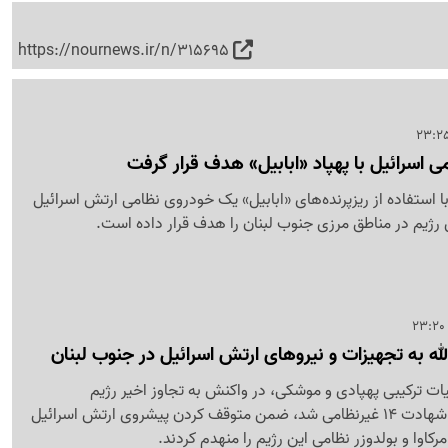
https://nournews.ir/n/315695
ی اسرائیل با پهپاد «ابابیل» هدف قرار گرفت
 با استفاده از ریزپرنده‌های «ابابیل» یک خودروی نظامی ارتش اسرائیل
 رژیم در مناطق مرزی جنوب لبنان را هدف قرار داده است.
ه به تجهیزات و نیروهای ارتش اسرائیل در جنوب لبنان
لیات ترکیبی پهپادی و موشکی، در واکنش به تجاوز اخیر رژیم
صهیونیستی که منجر به شهادت 14 غیرنظامی شد، ضمن متوقف کردن پیشروی ارتش اسرائیل
رکاوا و بولدوزر نظامی این رژیم را منهدم کردند.