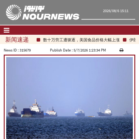
2026/08/6 15:11
新闻速递
数十万劳工遭驱逐，美国食品价格大幅上涨
伊朗总
首页
|
联系我们
|
关于我们
News ID :
315679
Publish Date :
5/7/2026 1:23:34 PM
要闻
评论频道
政治
经济
文化.社会
世界
旅游
|
فارسی
|
English
|
العربیه
|
|
עברית
|
русский
|
中文
|