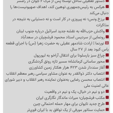
دستور تعطیلی ساحل توسکا پس از مرگ 6 جوان در رامسر
هرکس به رئیس‌جمهوری توهین کند، اهداف صهیونیست‌ها را
دنبال می‌کند
برزخ ونس؛ نه پیروزی در کار است و نه دستیابی به نتیجه در
مذاکرات
واکنش حزب‌الله به نقشه جدید اسرائیل درباره جنوب لبنان
رونمایی از سردیس استاد محمود فرشچیان در سعدآباد
نورنما | ارادت شادمهر عقیلی به حضرت زهرا (س) با اجرای قطعه
یاس کبود بعد از 27 سال
چراغ سبز بارسلونا برای انتقال آراخو به لیورپول
محور ساسانی کرمانشاه؛ مسیر تازه رونق گردشگری
آغاز سنددار شدن 423 هزار هکتار زمین کشاورزی
انتصاب دکتر ذوالقدر به عنوان مشاور سیاسی رهبر معظم انقلاب
انتصاب محسن رضایی به‌عنوان نماینده رهبر انقلاب و دبیر شورای
عالی امنیت ملی
دو و نیم در خیال، ‌یک و نیم در واقعیت
مکتب فرشچیان؛ میراث ماندگار نگارگری ایران
طرح جدید تایوان برای مهار حمله احتمالی چین
حمایت سناتور مورفی از یک توافق بد با ایران قوی‌تر