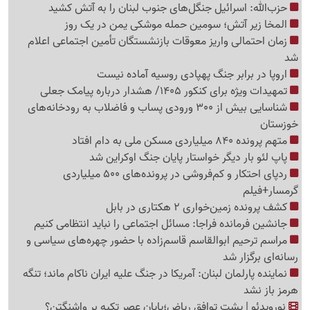
حزب‌الله: اسرائیل جنگل‌های جنوب لبنان را به آتش کشید
المخا زیر آتش؛ سومین حمله موشکی یمن در یک روز
زمان احتمالی واریز معوقات بازنشستگان تأمین اجتماعی اعلام
شد
اروپا در برابر جنگ پهپادی روسیه آماده نیست
تمهیدات ویژه برای کنکور 1405/ هشدار درباره پیامک جعلی
شناسایی بیش از 300 ورودی پساب و فاضلاب به رودخانه‌های
خوزستان
متهم پرونده 840 میلیاردی مسکن ملی به دام افتاد
پاپ لئو بار دیگر خواستار پایان جنگ اوکراین شد
ردپای احتکار و کم‌فروشی در پرونده‌های 500 میلیاردی
گرمسار+فیلم
کشف پرونده زمین‌‎خواری 2 هکتاری در بابل
جانشین فرمانده فراجا: مسائل اجتماعی را نباید انتظامی کنیم
مراسم ترحیم ابوالقاسم قاسم‌زاده با حضور چهره‌های سیاسی و
رسانه‌ای برگزار شد
نماینده پارلمان لبنان: آمریکا در جنگ علیه ایران ناکام ماند؛ تنگه
هرمز باز نشد
نورویدئو | پشت توافق ریاض؛پایان عصر تکیه بر واشنگتن؟