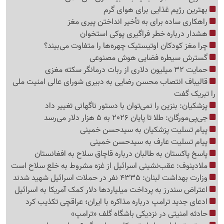
بهترین رژیم غذایی برای هوای گرم
راهکاری ساده برای به تأخیر انداختن پیری مغز
هشدار درباره خطر فراگیری پوکی استخوان
چرا مغز کودکان اوتیستیک چهره‌ها را متفاوت می‌بیند؟
گسترش سیطره فضایی هوش مصنوعی
حمایت 32 میلیون دلاری از ربات درمانگر سکته مغزی
قالیباف انتصاب محسن رضایی به دبیری شورای عالی امنیت ملی
را تبریک گفت
پزشکیان: بنزین را نمی‌توان با دستور ناگهانی تغییر داد
جی‌پی‌مورگان: طلا تا پایان 2026 به 5 هزار دلار می‌رسد
پیام تسلیت پزشکیان به سیدحسن خمینی
پیام تسلیت عارف به سیدحسن خمینی
پاسخ پاکستان به طالبان درباره قاچاق سلاح به افغانستان
ملادینوف: عقب‌نشینی اسرائیل از غزه مشروط به خلع سلاح است
وزارت بهداشت لبنان: 4335 نفر در حملات اسرائیل شهید شدند
اعتراض سندرز به پرداخت میلیاردها دلار کمک آمریکا به اسرائیل
ادعای جدید ترامپ درباره مذاکره با ایران؛ عراقچی تکذیب کرد
حادثه امنیتی در نزدیکی باشگاه گلف «ترامپ»