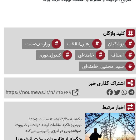
کلید واژگان
پزشکیان
رهبر_انقلاب
وزارت_صمت
اصناف
خامنه‌ای
کنترل_تورم
سید_مجتبی_خامنه‌ای
اشتراک گذاری خبر
https://nournews.ir/n/315669
اخبار مرتبط
یکشنبه 1405/02/20 ساعت 14:06
نورنیوز تأکید مقامات ارشد دولت بر ضرورت
صرفه‌جویی در انرژی را بررسی می‌کند
چگونه از «تابستان سخت انرژی» با