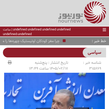
undefined undefined undefined undefined | ساعت
undefined:undefined
خط خبر
چرا مغز کودکان اوتیستیک چهره‌ها را متفاوت
سیاسی
شناسه خبر :
تاریخ انتشار :
پنج‌شنبه
315669
1405/02/17 ساعت 13:49