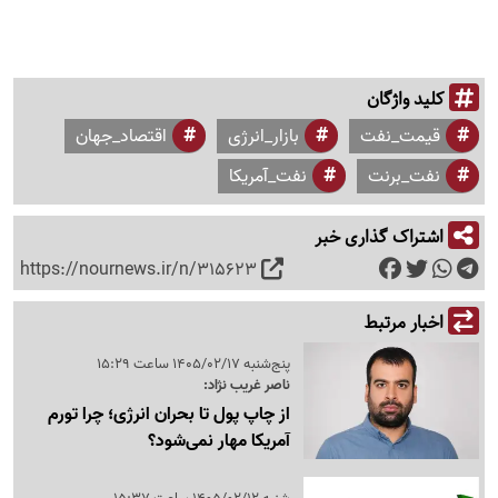
کلید واژگان
قیمت_نفت
بازار_انرژی
اقتصاد_جهان
نفت_برنت
نفت_آمریکا
اشتراک گذاری خبر
https://nournews.ir/n/315623
اخبار مرتبط
پنج‌شنبه 1405/02/17 ساعت 15:29
ناصر غریب نژاد:
از چاپ پول تا بحران انرژی؛ چرا تورم
آمریکا مهار نمی‌شود؟