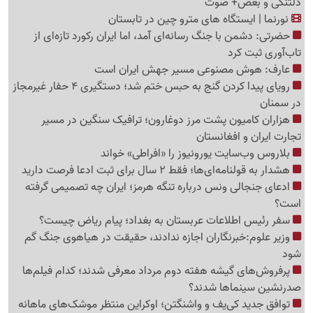
دلتنگی و بغض+ صوت
نورنما | ایستگاه های مترو چین در تابستان
حضرتی: دشمن با جنگ رسانه‌ای آمد، اما ایران رکورد تازه‌ای از
تاب‌آوری ثبت کرد
عارف: هوش مصنوعی مسیر جهش ایران است
رویای پیدا کردن گنج به حبس ختم شد؛ دستگیری 4 حفار غیرمجاز
در سمنان
هزاران کامیون پشت مرز دوغارون؛ ترافیک سنگین در مسیر
تجارت ایران و افغانستان
بلاروس وب‌سایت یورونیوز را «افراطی» خواند
هشدار به قولنامه‌ای‌ها؛ فقط 2 سال برای ثبت ادعا فرصت دارید
ادعای جنجالی ونس درباره تنگه هرمز؛ ایران چه تصمیمی گرفته
است؟
سفر رئیس اطلاعات عربستان به بغداد؛ پیام ریاض چیست؟
وزیر علوم:خبرنگاران اجازه ندادند، حقیقت در هیاهوی جنگ گم
شود
پرفروش‌های گیشه هفته دوم مرداد معرفی شدند؛ کدام فیلم‌ها
صدرنشین سینماها شدند؟
توافق جدید کی‌یف و واشنگتن؛ اوکراین منتظر موشک‌های ماهانه