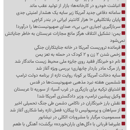
انباشت خودرو در کارخانه‌ها؛ بازار از تولید عقب ماند
سامانه دفاعی جدید آمریکا زیر سایه یک هشدار امنیتی جدی
پایان بلاتکلیفی 10 هزار کانتینر ایرانی در بندر کراچی
سربازگیری اجباری «بی بی»، صدای صهیونیست‌ها را درآورد!
یمن: تشکیل ائتلاف هرگز مانع مجازات عربستان به خاطر جنایاتش
نمی‌شود
فرمانده تروریست آمریکا در خانه جنایتکاران جنگی
زخمی شدن 2 زن و 2 کودک در حمله به تعز یمن
نام دو خبرنگار فقید روی جایزه ملی محیط زیست ماندگار شد
راز مرگ مادر باردار چابهاری؛ بررسی ویژه آغاز شد
سایه دخالت آمریکا بر کوبا؛ روایت تازه از برنامه دولت ترامپ
ششمین هفته نبرد مذهبی صهیونیست‌ها در قدس
اشتیاق ترکیه برای بازیگری در غرب آسیا؛ از سوریه تا عربستان
وکیل پیشین ترامپ، وزیر دادگستری آمریکا شد!
نقش بارز خبرنگاران در ناکامی دشمن طی جنگ تحمیلی اخیر
از سپاهان و پرسپولیس تا پیکان؛ فصل تازه رضا شکاری آغاز شد
مسمومیت مرگبار با مشروبات الکلی در نیشابور
علیرضا قربانی با «گل‌های باران‌خورده» برگشت؛ آهنگی با طعم