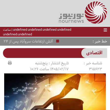
undefined undefined undefined undefined | ساعت
undefined:undefined
خط خبر
آتش ارتفاعات سروآباد پس از 24 ساعت مهار شد
اقتصادی
شناسه خبر :
تاریخ انتشار :
پنج‌شنبه
315623
1405/02/17 ساعت 10:26