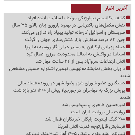
آخرین اخبار
کشف مکانیسم بیولوژیکی مرتبط با سلامت آینده افراد
نقش مکمل‌های باکتریایی در بهبود باروری زنان بالای 35 سال
صربستان و اسرائیل کارخانه تولید پهپاد راه‌اندازی می‌کنند
چین 82 درصد سفارش بازار کشتی‌سازی جهان را گرفت
حمله پهپادی اوکراین به مسیر حیاتی گاز روسیه به اروپا
اسپانیا در واکنش به ایتالیا محدودیت مرزی اعمال کرد
آتش ارتفاعات سروآباد پس از 24 ساعت مهار شد
داوران بخش نمایشنامه‌نویسی نهمین اشکواره حسینی مشخص
شدند
دستگیری عضو شورای شهر رضوانشهر در پرونده فساد مالی
یورش بزرگ به مهاجران در جورجیا؛ بیش از 1200 نفر بازداشت
شدند
امیرحسین طاهری پرسپولیسی شد
روایت ملی، روایت ایران است
200 گیگ اینترنت رایگان خبرنگاران فعال شد
فرسایش قابل‌توجه قدرت آتش آمریکا
ثبت‌نام ارشد علوم پزشکی 1405 آغاز شد+لینک ثبت‌نام