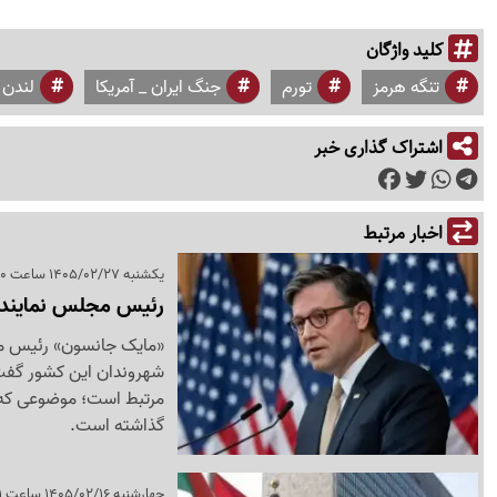
کلید واژگان
تنگه هرمز
تورم
جنگ ایران _ آمریکا
لندن
اشتراک گذاری خبر
اخبار مرتبط
یکشنبه 1405/02/27 ساعت 22:40
رئیس مجلس نمایندگا
«مایک جانسون» رئیس مجل
شهروندان این کشور گفت
مرتبط است؛ موضوعی که به 
گذاشته است.
چهارشنبه 1405/02/16 ساعت 21:11