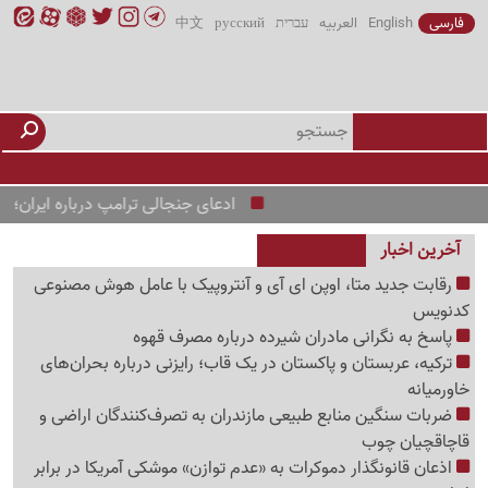
فارسی
English
العربیه
עברית
русский
中文
ادعای جنجالی ترامپ درباره ایران؛ «اوضاع
آخرین اخبار
رقابت جدید متا، اوپن ای آی و آنتروپیک با عامل هوش مصنوعی
کدنویس
پاسخ به نگرانی مادران شیرده درباره مصرف قهوه
ترکیه، عربستان و پاکستان در یک قاب؛ رایزنی درباره بحران‌های
خاورمیانه
ضربات سنگین منابع طبیعی مازندران به تصرف‌کنندگان اراضی و
قاچاقچیان چوب
اذعان قانونگذار دموکرات به «عدم توازن» موشکی آمریکا در برابر