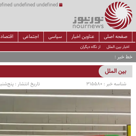
undefined undefined undefined undefined | س
صفحه اصلی
عناوین اخبار
سیاسی
اجتماعی
اقتصاد
اخبار بین الملل
از نگاه دیگران
خط خبر
بین الملل
شناسه خبر :
315580
تاریخ انتشار :
پنج‌شنبه 1405/02/17 ساعت 