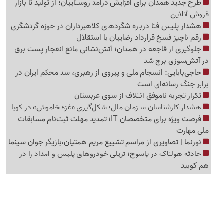
طرح جدید همدان برای افزایش درآمد روستاییان؛ از تولید تا بازار
فروش آنلاین
هشدار پلیس فتا درباره شگردهای کلاهبرداران در حوزه گردشگری
رقم ناچیز فسخ قرارداد رضاییان با استقلال
جلوگیری از فاجعه در همدان؛ آتش‌نشانی مانع انفجار پست برق
در آتش‌سوزی برج شد
حاجی‌بابایی: انسجام ملی و پیروی از رهبری، سد محکم ایران در
برابر جنگ رسانه‌ای است
تکرار تجربه ناموفق ائتلاف از سوی عربستان
هشدار کارشناسان سازمان ملل؛ شکل‌گیری «غزه‌ خاموش» در کوبا
فرصت ویژه برای متخصصان IT؛ تمدید مهلت ثبت‌نام مسابقات
ملی مهارت
نورنما | تصاویری از مراسم تشییع مریم همتیان،بازیگر جوان سینما
حادثه هولناک در یاسوج؛ تریلی خودروهای پلیس و امداد را در
هم کوبید