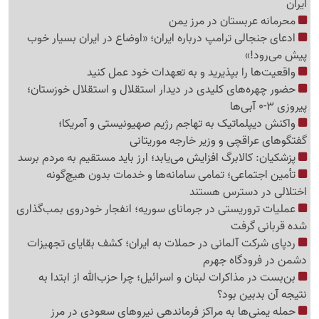
ایران
محرمانه عربستان در مرز یمن
ادعای جنجالی ترامپ درباره ایران؛ «اوضاع در ایران بسیار خوب
پیش می‌رود!»
واقعیت‌ها را بپذیرید و به تعهدات خود عمل کنید
حضور چهره‌های کلیدی در دیدار استقلال و استقلال خوزستان؛
پیروزی 3-0 آبی‌ها
واکنش دیپلماتیک به تهاجم رژیم صهیونیستی و آمریکا؛
گفتگوهای عراقچی و وزیر خارجه موریتانی
پزشکیان: کالابرگ افزایش می‌یابد؛ ارز باید مستقیم به مردم برسد
تأمین اجتماعی؛ تمامی سامانه‌ها و خدمات بدون هیچ‌گونه
اختلالی در دسترس هستند
عملیات تروریستی در جرمانای سوریه؛ انفجار خودروی بمب‌گذاری
شده قربانی گرفت
ردپای شرکت آلمانی در حملات به ایران؛ کشف بقایای تجهیزات
دشمن در فرودگاه جهرم
بن‌بست در مذاکرات لبنان و اسرائیل؛ چرا حزب‌الله از ابتدا به
نتیجه آن بدبین بود؟
حمله یمنی‌ها به مراکز فرماندهی نیروهای سعودی در مرز