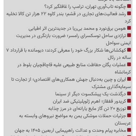
چگونه تاب‌آوری تهران، ترامپ را غافلگیر کرد؟
رشد فعالیت‌های تجاری در قشم؛ بندر کاوه 22 هزار تن کالا تخلیه
کرد
هومن برق‌نورد و محمد بی‌ریا در جدیدترین اثر اطیابی
تراژدی ساحل توسکسرای رامسر؛ ضرورت بازنگری در مدیریت
ایمنی سواحل
کهکشانی‌ها شکار بزرگ خود را معرفی کردند؛ دیومانده با قرارداد 7
ساله در رئال
عملیات یگان حفاظت منابع طبیعی علیه قاچاقچیان بلوط در
کرمانشاه
ایران و چین به‌دنبال جهش همکاری‌های اقتصادی؛ از تجارت تا
سرمایه‌گذاری مشترک
درگذشت یک پیشکسوت دیگر از سینما
کریدور قفقاز؛ اهرم ژئوپلیتیکی ضد ایران
توزیع 20 تن گاز مایع یارانه‌ای در مرز چذابه
جزئیات حملات موشکی یمن به مواضع نیروهای وابسته به
عربستان
مخابره پیام وحدت و عدالت راهپیمایی اربعین 1405 به جهان