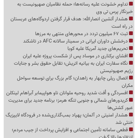
تداوم خشونت علیه رسانه‌ها؛ حمله نظامیان صهیونیست به
خبرنگار پرس تی وی
هشدار آتشین انصارالله: هدف قرار گرفتن اردوگاه‌های عربستان
در راه است
ثبت 67 میلیون تردد در محورهای منتهی به مرزها
درخشش داوران ایرانی در سمینار سالانه AFC در تاشکند
تحریم‌های جدید آمریکا علیه کوبا
افشای برکناری در موساد پس از شکست پروژه علیه ایران
نگاه سفارت ایران به بیانیه اتریش؛ تقابل حقوق بشر و جنایات
رژیم صهیونیستی
اتصال ریلی چابهار به زاهدان؛ گام بزرگ برای توسعه سواحل
مکران
افسردگی و اُفت شدید روحیه ملوانان ناو هواپیمابر آبراهام لینکلن
کریدورهای شمالی و جنوبی تنگه هرمز؛ برنامه جدید برای مدیریت
عبور کشتی‌ها
هشدار امنیتی در آلمان؛ پهپاد بمب‌گذاری‌شده در فرودگاه لایپزیگ
خنثی شد
قطعی سامانه تأمین اجتماعی و افزایش پرداخت از جیب مردم؛
انتقادها بالا گرفت