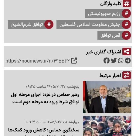
کلید واژگان
رژیم صهیونیستی
جنبش مقاومت اسلامی فلسطین
توافق شرم‌الشیخ
قض توافق
اشتراک گذاری خبر
https://nournews.ir/n/315562
اخبار مرتبط
پنج‌شنبه 1405/02/17 ساعت 09:25
رهبر حماس در غزه: اجرای مرحله اول
توافق شرط ورود به مرحله دوم است
چهارشنبه 1405/02/16 ساعت 10:43
سخنگوی حماس: کاهش ورود کمک‌ها