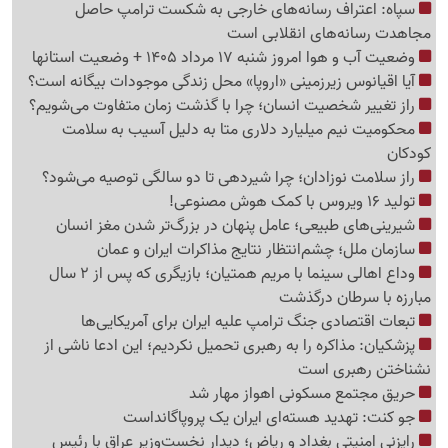
سپاه: اعتراف رسانه‌های خارجی به شکست ترامپ حاصل
مجاهدت رسانه‌های انقلابی است
وضعیت آب و هوا امروز شنبه 17 مرداد 1405 + وضعیت استانها
آیا اقیانوس زیرزمینی «اروپا» محل زندگی موجودات بیگانه است؟
راز تغییر شخصیت انسان؛ چرا با گذشت زمان متفاوت می‌شویم؟
محکومیت نیم میلیارد دلاری متا به دلیل آسیب به سلامت
کودکان
راز سلامت نوزادان؛ چرا شیردهی تا دو سالگی توصیه می‌شود؟
تولید 16 ویروس با کمک هوش مصنوعی!
شیرینی‌های طبیعی؛ عامل پنهان در بزرگ‌تر شدن مغز انسان
سازمان ملل؛ چشم‌انتظار نتایج مذاکرات ایران و عمان
وداع اهالی سینما با مریم همتیان؛ بازیگری که پس از 2 سال
مبارزه با سرطان درگذشت
تبعات اقتصادی جنگ ترامپ علیه ایران برای آمریکایی‌ها
پزشکیان: مذاکره را به رهبری تحمیل نکردیم؛ این ادعا ناشی از
نشناختن رهبری است
حریق مجتمع مسکونی اهواز مهار شد
جو کنت: تهدید هسته‌ای ایران یک پروپاگانداست
رایزنی امنیتی بغداد و ریاض؛ دیدار نخست‌وزیر عراق با رئیس