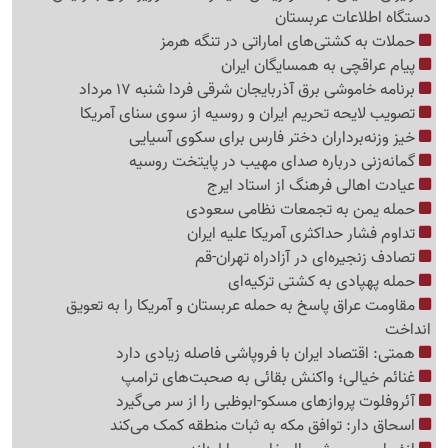
دستگاه اطلاعات عربستان
حملات به کشتی‌های اماراتی در تنگه هرمز
پیام عراقچی به همسایگان ایران
برنامه خاموشی برق آذربایجان شرقی فردا شنبه 17 مرداد
تصویب لایحه تحریم ایران و روسیه از سوی سنای آمریکا
خیز وزنه‌برداران دختر فارس برای سکوی آسیایی
گمانه‌زنی درباره صدای مهیب در پایتخت روسیه
عیادت اهالی فرهنگ از استاد ایرج
حمله یمن به تجمعات نظامی سعودی
تداوم فشار حداکثری آمریکا علیه ایران
تصادف زنجیره‌ای در آزادراه تهران-قم
حمله پهپادی به کشتی ترکیه‌ای
مقاومت عراق پاسخ به حمله عربستان و آمریکا را به تعویق
انداخت
همتی: اقتصاد ایران با فروپاشی فاصله زیادی دارد
غنائم خیالی؛ واکنش بقائی به صحبت‌های ترامپ
آئروفلوت پروازهای مسکو-ابوظبی را از سر می‌گیرد
اسحاق دار: توافق مکه به ثبات منطقه کمک می‌کند