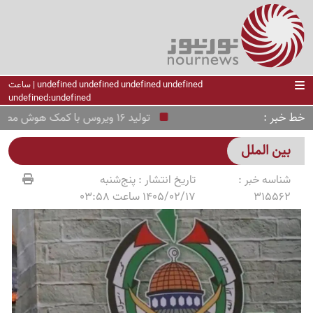
undefined undefined undefined undefined | ساعت
undefined:undefined
خط خبر
تولید 16 ویروس با کمک هوش مصنوعی!
بین الملل
شناسه خبر :
تاریخ انتشار :
پنج‌شنبه
315562
1405/02/17 ساعت 03:58