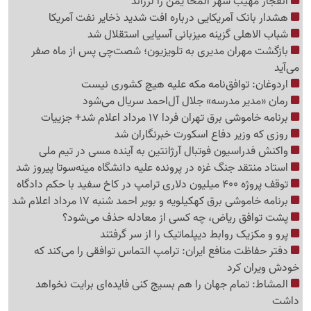
انفجار مهیب شهر المخا یمن را لرزاند
هشدار بانک آمریکایی درباره افت شدید ذخایر نفت آمریکا
شباب الاهلی گزینه میزبانی آسیایی استقلال شد
بازگشت مهران مدیری به تلویزیون؛ شصت‌چی پس از ماه صفر
می‌آید
اردوغان: توافق‌نامه مکه علیه هیچ کشوری نیست
رمان «مدیر مدرسه» جلال آل‌احمد سریال می‌شود
برنامه خاموشی برق تهران فردا 17 مرداد اعلام شد+ جزییات
روزی که وزیر دفاع اسکورت خبرنگاران شد
واکنش فدراسیون فوتبال آرژانتین به آینده مسی در تیم ملی
استاد منتقد جنگ غزه در پرونده علیه دانشگاه مینه‌سوتا پیروز شد
توقف پروژه 400 میلیون دلاری ترامپ در کاخ سفید با حکم دادگاه
برنامه خاموشی برق کهکیلویه و بویر احمد شنبه 17 مرداد اعلام شد
پشت توافق ریاض، چه کسی از معادله حذف می‌شود؟
پرو و مکزیک روابط دیپلماتیک را از سر گرفتند
دفتر حفاظت منافع ایران: ترامپ التماس توافقی را می‌کند که
خودش ویران کرد
المشاط: تمام جهان را هم بسیج کنی فایده‌ای برایت نخواهد
داشت