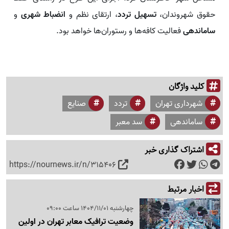
حقوق شهروندان،
تسهیل تردد
، ارتقای نظم و
انضباط شهری
و
ساماندهی
فعالیت کافه‌ها و رستوران‌ها خواهد بود.
کلید واژگان
شهرداری تهران
تردد
صنایع
ساماندهی
سد معبر
اشتراک گذاری خبر
https://nournews.ir/n/315406
اخبار مرتبط
چهارشنبه 1404/11/01 ساعت 09:00
وضعیت ترافیک معابر تهران در اولین