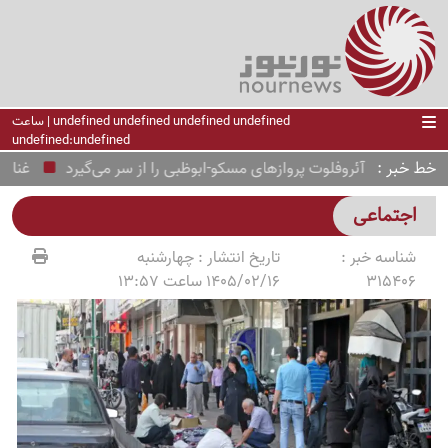
undefined undefined undefined undefined | ساعت
undefined:undefined
خط خبر
آئروفلوت پروازهای مسکو-ابوظبی را از سر می‌گیرد
غنائم خی
اجتماعی
شناسه خبر :
تاریخ انتشار :
چهارشنبه
315406
1405/02/16 ساعت 13:57