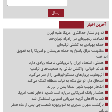
آخرین اخبار
تداوم فشار حداکثری آمریکا علیه ایران
تصادف زنجیره‌ای در آزادراه تهران-قم
حمله پهپادی به کشتی ترکیه‌ای
مقاومت عراق پاسخ به حمله عربستان و آمریکا را به تعویق
انداخت
همتی: اقتصاد ایران با فروپاشی فاصله زیادی دارد
غنائم خیالی؛ واکنش بقائی به صحبت‌های ترامپ
آئروفلوت پروازهای مسکو-ابوظبی را از سر می‌گیرد
اسحاق دار: توافق مکه به ثبات منطقه کمک می‌کند
انفجار مهیب شهر المخا یمن را لرزاند
هشدار بانک آمریکایی درباره افت شدید ذخایر نفت آمریکا
شباب الاهلی گزینه میزبانی آسیایی استقلال شد
بازگشت مهران مدیری به تلویزیون؛ شصت‌چی پس از ماه صفر
می‌آید