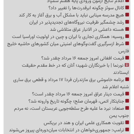
اعلام نتایج آزمون ورودی پایه هفتم سمپاد
کانال سوئز چگونه ابرقدرت‌ها را تغییر داد؟
هیچ مدرسه مینابی نباید با مشکل آب و برق آغاز به کار کند
رشد چشمگیر ظرفیت نیروگاه‌های تجدیدپذیر در ایران
هسته داعشی در الانبار عراق متلاشی شد
روسیه: همکاری تجاری با ایران و چین در اولویت اوراسیا است
شرط ازسرگیری گفت‌وگوهای امنیتی میان کشورهای حاشیه خلیج
فارس
قیمت افغانی امروز جمعه 16 مرداد چقدر شد؟
نورنما | با خبرنگاران شهید؛ آنان که در خط مقدم حقیقت
ایستادند
برنامه خاموشی برق مازندران فردا 17 مرداد و قطعی برق ساری
شنبه اعلام شد
قیمت دینار عراق امروز جمعه 16 مرداد چقدر است؟
جنایتکار اتمی، قهرمان صلح؛ چگونه تاریخ وارونه شد؟
صنعاء: نبرد ما علیه طرح سلطه‌جویی عربستان است، نه مردم
جنوب یمن
تقویت همکاری علمی ایران و هند در بریکس
ترامپ: جمهوری‌خواهان در انتخابات میان‌دوره‌ای پیروز می‌شوند