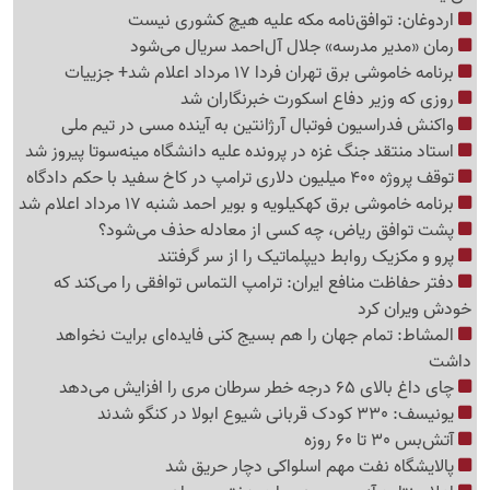
اردوغان: توافق‌نامه مکه علیه هیچ کشوری نیست
رمان «مدیر مدرسه» جلال آل‌احمد سریال می‌شود
برنامه خاموشی برق تهران فردا 17 مرداد اعلام شد+ جزییات
روزی که وزیر دفاع اسکورت خبرنگاران شد
واکنش فدراسیون فوتبال آرژانتین به آینده مسی در تیم ملی
استاد منتقد جنگ غزه در پرونده علیه دانشگاه مینه‌سوتا پیروز شد
توقف پروژه 400 میلیون دلاری ترامپ در کاخ سفید با حکم دادگاه
برنامه خاموشی برق کهکیلویه و بویر احمد شنبه 17 مرداد اعلام شد
پشت توافق ریاض، چه کسی از معادله حذف می‌شود؟
پرو و مکزیک روابط دیپلماتیک را از سر گرفتند
دفتر حفاظت منافع ایران: ترامپ التماس توافقی را می‌کند که
خودش ویران کرد
المشاط: تمام جهان را هم بسیج کنی فایده‌ای برایت نخواهد
داشت
چای داغ بالای 65 درجه خطر سرطان مری را افزایش می‌دهد
یونیسف: 330 کودک قربانی شیوع ابولا در کنگو شدند
آتش‌بس 30 تا 60 روزه
پالایشگاه نفت مهم اسلواکی دچار حریق شد