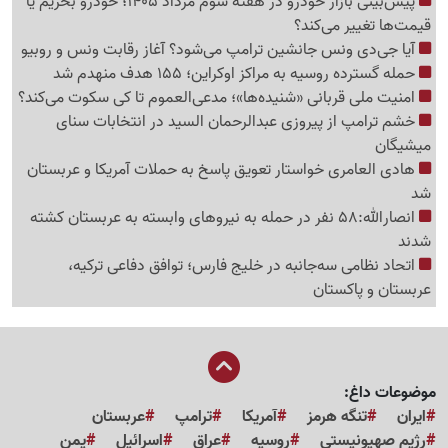
پیش‌بینی بازار خودرو در هفته سوم مرداد 1405؛ خودرو بخریم یا
قیمت‌ها تغییر می‌کند؟
آیا جی‌دی ونس جانشین ترامپ می‌شود؟ آغاز رقابت ونس و روبیو
حمله گسترده روسیه به مراکز اوکراین؛ 155 هدف منهدم شد
امنیت ملی قربانی «شنیده‌ها»؛ مدعی‌العموم تا کی سکوت می‌کند؟
خشم ترامپ از پیروزی عبدالرحمان السید در انتخابات سنای
میشیگان
هادی العامری خواستار تعویق پاسخ به حملات آمریکا و عربستان
شد
انصارالله:58 نفر در حمله به نیروهای وابسته به عربستان کشته
شدند
اتحاد نظامی سه‌جانبه در خلیج فارس؛ توافق دفاعی ترکیه،
عربستان و پاکستان
موضوعات داغ:
ایران
تنگه هرمز
آمریکا
ترامپ
عربستان
رژیم صهیونیستی
روسیه
عراق
اسرائیل
یمن