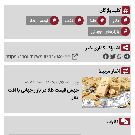
کلید واژگان
دلار
طلا
نفت
اونس_طلا
بازارهای_جهانی
اشتراک گذاری خبر
https://nournews.ir/n/315355
اخبار مرتبط
چهارشنبه 1405/02/16 ساعت 09:59
جهش قیمت طلا در بازار جهانی با افت
دلار
نظرات