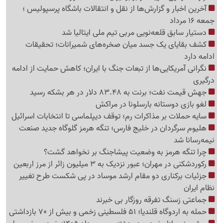
آخرین اخبار و گزارش‌ها از نقل و انتقالات باشگاه پرسپولیس ؛
جمعه 16 مرداد
دستیار سابق قلعه‌نویی مربی تیم ملی ایتالیا شد
کشف بقایای یک جسد میان صخره‌های شمیرانات؛ تحقیقات
ادامه دارد
نگرانی آمریکایی‌ها از تبعات جنگ با ایران؛ کاهش حمایت از ادامه
درگیری
جهش قیمت نفت؛ برنت به 83.48 دلار در هر بشکه رسید
لغو بازی دوستانه بارسلونا در مراکش
سایه حملات بر مذاکرات رم؛ توقف دیپلماسی تا انتخابات اسرائیل
هلیوم سرگردان در خلیج فارس؛ تنگه هرمز گلوگاه جدید صنعت
نیمه‌رسانا شد
چرا تنگه هرمز به وضعیت پیشاجنگ بر نخواهد گشت؟
رکوردشکنی در مهران؛ عبور نزدیک به 3 میلیون زائر از مرز اربعین
جزئیات برکناری دو مقام ارشد موساد در پی شکست طرح تغییر
نظام ایران
جماعتی زسنگ تفرقه روزگار بی خبرند
حمله به اردوگاه قلندیا؛ 51 فلسطینی زخمی و بیش از 70 بازداشتی