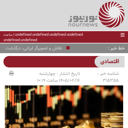
undefined undefined undefined undefined | ساعت
undefined:undefined
خط خبر
نقاش و تصویرگر ایرانی، درگذشت
وضع
اقتصادی
شناسه خبر :
تاریخ انتشار :
چهارشنبه
315355
1405/02/16 ساعت 10:19