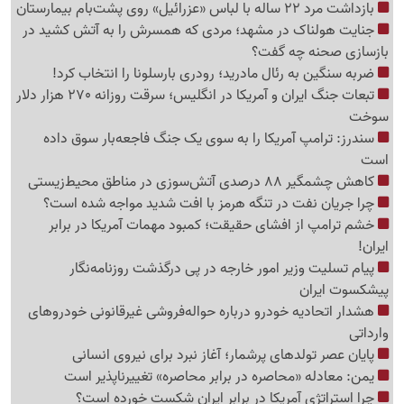
بازداشت مرد 22 ساله با لباس «عزرائیل» روی پشت‌بام بیمارستان
جنایت هولناک در مشهد؛ مردی که همسرش را به آتش کشید در
بازسازی صحنه چه گفت؟
ضربه سنگین به رئال مادرید؛ رودری بارسلونا را انتخاب کرد!
تبعات جنگ ایران و آمریکا در انگلیس؛ سرقت روزانه 270 هزار دلار
سوخت
سندرز: ترامپ آمریکا را به سوی یک جنگ فاجعه‌بار سوق داده
است
کاهش چشمگیر 88 درصدی آتش‌سوزی در مناطق محیط‌زیستی
چرا جریان نفت در تنگه هرمز با افت شدید مواجه شده است؟
خشم ترامپ از افشای حقیقت؛ کمبود مهمات آمریکا در برابر
ایران!
پیام تسلیت وزیر امور خارجه در پی درگذشت روزنامه‌نگار
پیشکسوت ایران
هشدار اتحادیه خودرو درباره حواله‌فروشی غیرقانونی خودروهای
وارداتی
پایان عصر تولدهای پرشمار؛ آغاز نبرد برای نیروی انسانی
یمن: معادله «محاصره در برابر محاصره» تغییرناپذیر است
چرا استراتژی آمریکا در برابر ایران شکست خورده است؟