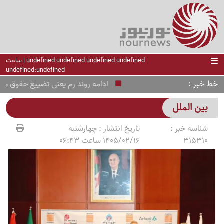
undefined undefined undefined undefined | ساعت
undefined:undefined
خط خبر
ادامه روند رم یعنی تضییع حقوق ملی و 
بین الملل
شناسه خبر :
تاریخ انتشار :
چهارشنبه
315310
1405/02/16 ساعت 06:43