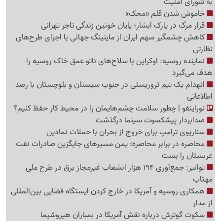
به شورای امنیت
خاموش شدن قلم «محک»
قرار مرگ در پارک آبشار؛ پایان خونین زندگی تاجر تهرانی
کاهش چشمگیر سهم ایران از ماینینگ جهانی با اجرای طرح‌های
نظارتی
نماینده روسیه: اوکراین با سلاح‌های ناتو عمق خاک روسیه را
هدف می‌گیرد
انهدام یک تیم تروریستی در جنوب سیستان و بلوچستان با رصد
اطلاعاتی
نوراینفو | چطور سلامت چشم‌هایمان را در محیط کار حفظ کنیم؟
صدابردار پیشکسوت سینما درگذشت
سناریوی ترامپ برای خروج از بحران با حملات نمادین
محاصره در برابر محاصره؛ یمن مسیرهای جایگزین صادرات نفت
عربستان را بست
توانیر: جمع‌آوری 194 هزار انشعاب غیرمجاز برق در طرح ملی
مهتاب
همکاری روسیه و آمریکا در خارج کردن ایستگاه فضایی بین‌المللی
از مدار
سکوت گوترش درباره نقش آمریکا در بمباران هیروشیما