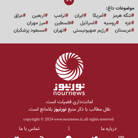
موضوعات داغ:
تنگه هرمز
آمریکا
ایران
ترامپ
اربعین
عراق
غزه
روسیه
اسرائیل
فلسطین
مرز مهران
عربستان
رژیم صهیونیستی
تهران
مسعود پزشکیان
امانت‌داری فضیلت است.
نقل مطالب با ذکر منبع
نورنیوز
بلامانع است.
copyright © 2024
www.nournews.ir
, all rights reserved.
درباره ما
|
تماس با ما