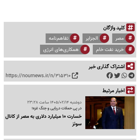
کلید واژگان
مصر
الجزایر
تفاهم‌نامه
خرید نفت خام
همکاری‌های انرژی
اشتراک گذاری خبر
https://nournews.ir/n/315310
اخبار مرتبط
دوشنبه 1405/02/14 ساعت 23:28
در پی حملات دریایی و جنگ غزه؛
خسارت 10 میلیارد دلاری به مصر از کانال
سوئز