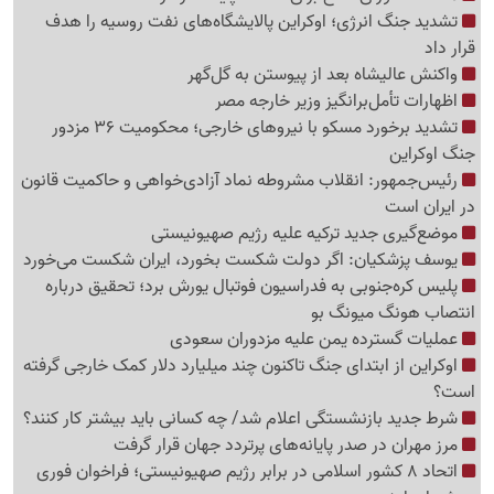
تشدید جنگ انرژی؛ اوکراین پالایشگاه‌های نفت روسیه را هدف
قرار داد
واکنش عالیشاه بعد از پیوستن به گل‌گهر
اظهارات تأمل‌برانگیز وزیر خارجه مصر
تشدید برخورد مسکو با نیروهای خارجی؛ محکومیت 36 مزدور
جنگ اوکراین
رئیس‌جمهور: انقلاب مشروطه نماد آزادی‌خواهی و حاکمیت قانون
در ایران است
موضع‌گیری جدید ترکیه علیه رژیم صهیونیستی
یوسف پزشکیان: اگر دولت شکست بخورد، ایران شکست می‌خورد
پلیس کره‌جنوبی به فدراسیون فوتبال یورش برد؛ تحقیق درباره
انتصاب هونگ میونگ بو
عملیات گسترده یمن علیه مزدوران سعودی
اوکراین از ابتدای جنگ تاکنون چند میلیارد دلار کمک خارجی گرفته
است؟
شرط جدید بازنشستگی اعلام شد/ چه کسانی باید بیشتر کار کنند؟
مرز مهران در صدر پایانه‌های پرتردد جهان قرار گرفت
اتحاد 8 کشور اسلامی در برابر رژیم صهیونیستی؛ فراخوان فوری