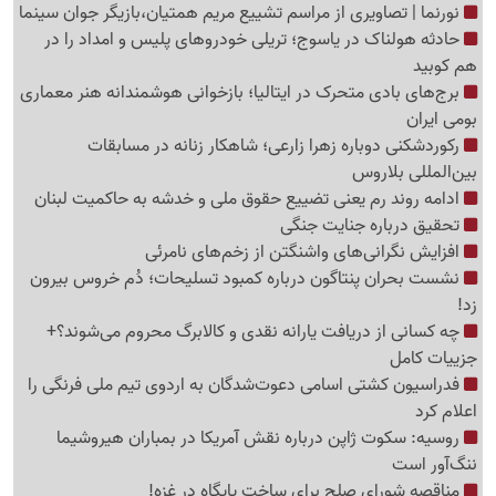
نورنما | تصاویری از مراسم تشییع مریم همتیان،بازیگر جوان سینما
حادثه هولناک در یاسوج؛ تریلی خودروهای پلیس و امداد را در
هم کوبید
برج‌های بادی متحرک در ایتالیا؛ بازخوانی هوشمندانه هنر معماری
بومی ایران
رکوردشکنی دوباره زهرا زارعی؛ شاهکار زنانه در مسابقات
بین‌المللی بلاروس
ادامه روند رم یعنی تضییع حقوق ملی و خدشه به حاکمیت لبنان
تحقیق درباره جنایت جنگی
افزایش نگرانی‌های واشنگتن از زخم‌های نامرئی
نشست بحران پنتاگون درباره کمبود تسلیحات؛ دُم خروس بیرون
زد!
چه کسانی از دریافت یارانه نقدی و کالابرگ محروم می‌شوند؟+
جزییات کامل
فدراسیون کشتی اسامی دعوت‌شدگان به اردوی تیم ملی فرنگی را
اعلام کرد
روسیه: سکوت ژاپن درباره نقش آمریکا در بمباران هیروشیما
ننگ‌آور است
مناقصه شورای صلح برای ساخت پایگاه در غزه!