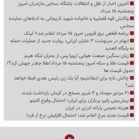
آخرین اخبار از نقل و انتقالات باشگاه نساجی مازندران امروز
پنجشنبه 15 مرداد
واکنش قوه قضاییه و خانواده شهید لاریجانی به ادعاهای نماینده
مجلس
برنامه قطعی برق قزوین امروز 15 مرداد اعلام شد+ لینک
ابهام در سرنوشت 3 خلبان ایرانی؛ روایت جدید از عملیات حمله
به پایگاه العدید
زیان سنگین صنعت هوایی اروپا پس از بحران تنگه هرمز
قیمت طلا و سکه امروز پنجشنبه 15 مرداد/طلا چقدر جهش کرد؟/
جدول قیمت ها
چالش تازه برای اینفانتینو؛ آیا یک زن رئیس بعدی فیفا خواهد
شد؟
21 مزدور موساد و 4 شرور مسلح در کرمان بازداشت شدند
پیش‌بینی پاییز پرباران برای ایران؛ احتمال وقوع النینو
هزینه نجومی یارانه انرژی در ایران
قیمت جدید مرغ اعلام شد؛ احتمال افزایش نرخ از فردا