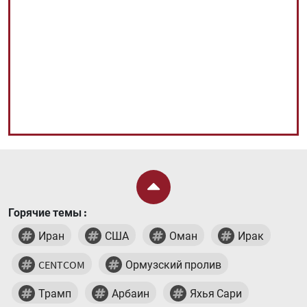
Горячие темы :
Иран
США
Оман
Ирак
CENTCOM
Ормузский пролив
Трамп
Арбаин
Яхья Сари