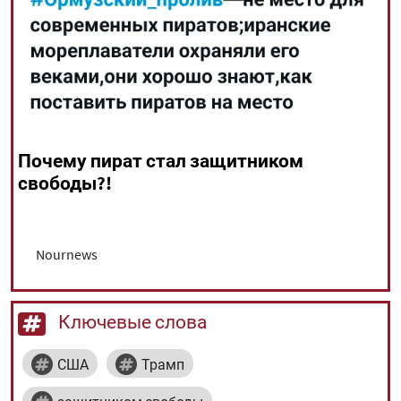
All rights reserved for NourNews
Copyright © 2021 www.nournews.ir
Почему пират стал защитником
свободы?!
Nournews
Ключевые слова
США
Трамп