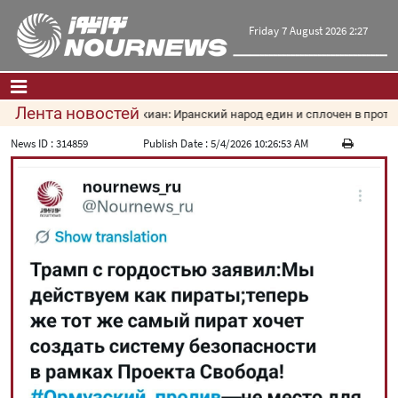
Friday 7 August 2026 2:27
Лента новостей
Пезешкиан: Иранский народ един и сплочен в противо
Главная
|
Контакты
|
О нас
News ID :
314859
Publish Date :
5/4/2026 10:26:53 AM
Новости
Культура и общество
Экономика
Политика
взгляд
Мультимедиа
|
فارسی
|
English
|
العربیه
|
|
עברית
|
русский
|
中文
|