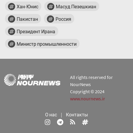
Хан-Юнис
Масуд Пезешкиан
Пакистан
Россия
Президент Ирана
Министр промышленности
All rights reserved for
NourNews
Copyright © 2024
www.nournews.ir
О нас
|
Контакты