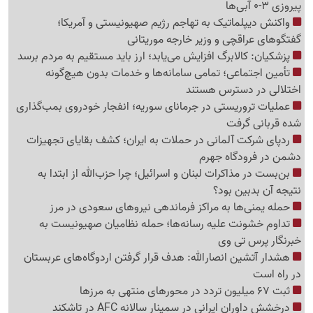
پیروزی 3-0 آبی‌ها
واکنش دیپلماتیک به تهاجم رژیم صهیونیستی و آمریکا؛
گفتگوهای عراقچی و وزیر خارجه موریتانی
پزشکیان: کالابرگ افزایش می‌یابد؛ ارز باید مستقیم به مردم برسد
تأمین اجتماعی؛ تمامی سامانه‌ها و خدمات بدون هیچ‌گونه
اختلالی در دسترس هستند
عملیات تروریستی در جرمانای سوریه؛ انفجار خودروی بمب‌گذاری
شده قربانی گرفت
ردپای شرکت آلمانی در حملات به ایران؛ کشف بقایای تجهیزات
دشمن در فرودگاه جهرم
بن‌بست در مذاکرات لبنان و اسرائیل؛ چرا حزب‌الله از ابتدا به
نتیجه آن بدبین بود؟
حمله یمنی‌ها به مراکز فرماندهی نیروهای سعودی در مرز
تداوم خشونت علیه رسانه‌ها؛ حمله نظامیان صهیونیست به
خبرنگار پرس تی وی
هشدار آتشین انصارالله: هدف قرار گرفتن اردوگاه‌های عربستان
در راه است
ثبت 67 میلیون تردد در محورهای منتهی به مرزها
درخشش داوران ایرانی در سمینار سالانه AFC در تاشکند