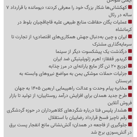
ایمنی سواحل
کهکشانی‌ها شکار بزرگ خود را معرفی کردند؛ دیومانده با قرارداد 7
ساله در رئال
عملیات یگان حفاظت منابع طبیعی علیه قاچاقچیان بلوط در
کرمانشاه
ایران و چین به‌دنبال جهش همکاری‌های اقتصادی؛ از تجارت تا
سرمایه‌گذاری مشترک
درگذشت یک پیشکسوت دیگر از سینما
کریدور قفقاز؛ اهرم ژئوپلیتیکی ضد ایران
توزیع 20 تن گاز مایع یارانه‌ای در مرز چذابه
جزئیات حملات موشکی یمن به مواضع نیروهای وابسته به
عربستان
مخابره پیام وحدت و عدالت راهپیمایی اربعین 1405 به جهان
طرح جدید همدان برای افزایش درآمد روستاییان؛ از تولید تا بازار
فروش آنلاین
هشدار پلیس فتا درباره شگردهای کلاهبرداران در حوزه گردشگری
رقم ناچیز فسخ قرارداد رضاییان با استقلال
جلوگیری از فاجعه در همدان؛ آتش‌نشانی مانع انفجار پست برق
در آتش‌سوزی برج شد