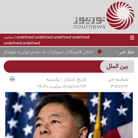
undefined undefined undefined undefined | ساعت
undefined:undefined
خط خبر
اذعان قانونگذار دموکرات به «عدم توازن» موشکی آمریکا د
بین الملل
شناسه خبر :
تاریخ انتشار :
یکشنبه
314733
1405/02/13 ساعت 19:40