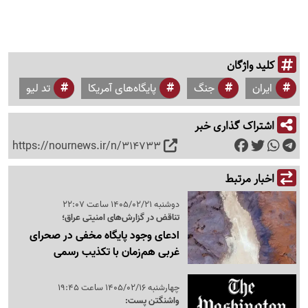
کلید واژگان
ایران
جنگ
پایگاه‌های آمریکا
تد لیو
اشتراک گذاری خبر
https://nournews.ir/n/314733
اخبار مرتبط
دوشنبه 1405/02/21 ساعت 22:07
تناقض در گزارش‌های امنیتی عراق؛
ادعای وجود پایگاه مخفی در صحرای
غربی هم‌زمان با تکذیب رسمی
چهارشنبه 1405/02/16 ساعت 19:45
واشنگتن پست: