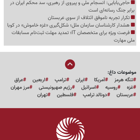
حاجی‌بابایی: انسجام ملی و پیروی از رهبری، سد محکم ایران در
برابر جنگ رسانه‌ای است
تکرار تجربه ناموفق ائتلاف از سوی عربستان
هشدار کارشناسان سازمان ملل؛ شکل‌گیری «غزه‌ خاموش» در کوبا
فرصت ویژه برای متخصصان IT؛ تمدید مهلت ثبت‌نام مسابقات
ملی مهارت
موضوعات داغ:
تنگه هرمز
آمریکا
ایران
ترامپ
اربعین
عراق
غزه
روسیه
اسرائیل
رژیم صهیونیستی
مرز مهران
عربستان
دونالد ترامپ
فلسطین
تهران