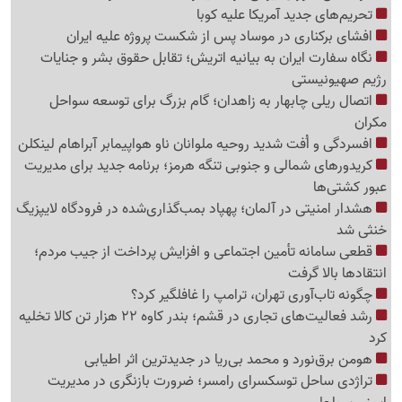
تحریم‌های جدید آمریکا علیه کوبا
افشای برکناری در موساد پس از شکست پروژه علیه ایران
نگاه سفارت ایران به بیانیه اتریش؛ تقابل حقوق بشر و جنایات
رژیم صهیونیستی
اتصال ریلی چابهار به زاهدان؛ گام بزرگ برای توسعه سواحل
مکران
افسردگی و اُفت شدید روحیه ملوانان ناو هواپیمابر آبراهام لینکلن
کریدورهای شمالی و جنوبی تنگه هرمز؛ برنامه جدید برای مدیریت
عبور کشتی‌ها
هشدار امنیتی در آلمان؛ پهپاد بمب‌گذاری‌شده در فرودگاه لایپزیگ
خنثی شد
قطعی سامانه تأمین اجتماعی و افزایش پرداخت از جیب مردم؛
انتقادها بالا گرفت
چگونه تاب‌آوری تهران، ترامپ را غافلگیر کرد؟
رشد فعالیت‌های تجاری در قشم؛ بندر کاوه 22 هزار تن کالا تخلیه
کرد
هومن برق‌نورد و محمد بی‌ریا در جدیدترین اثر اطیابی
تراژدی ساحل توسکسرای رامسر؛ ضرورت بازنگری در مدیریت