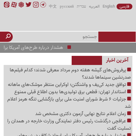
فارسی
English
العربیه
עברית
русский
中文
هشدار درباره طرح‌های آمریکا برای ایجا
آخرین اخبار
پرفروش‌های گیشه هفته دوم مرداد معرفی شدند؛ کدام فیلم‌ها
صدرنشین سینماها شدند؟
توافق جدید کی‌یف و واشنگتن؛ اوکراین منتظر موشک‌های ماهانه
استاندار تهران: قطعی برق تولیدی‌ها بدون اطلاع قبلی ممنوع
جزئیات 6 شرط شورای امنیت ملی برای بازگشایی تنگه هرمز اعلام
شد
زمان اعلام نتایج نهایی آزمون دکتری مشخص شد
عراقچی درگذشت رئیس دفتر نمایندگی وزارت خارجه در همدان را
تسلیت گفت
هشدار درباره طرح‌های آمریکا برای ایجاد شکاف در نیروهای