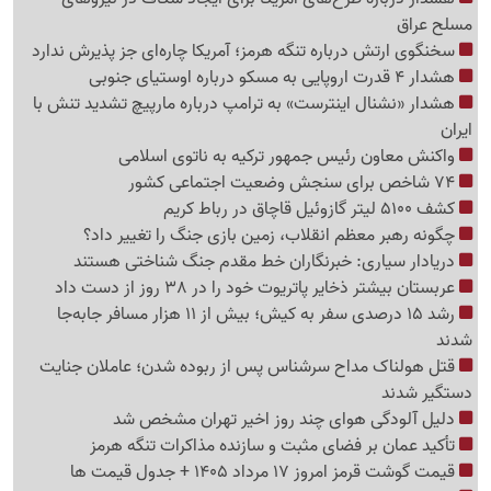
مسلح عراق
سخنگوی ارتش درباره تنگه هرمز؛ آمریکا چاره‌ای جز پذیرش ندارد
هشدار 4 قدرت اروپایی به مسکو درباره اوستیای جنوبی
هشدار «نشنال اینترست» به ترامپ درباره مارپیچ تشدید تنش با
ایران
واکنش معاون رئیس جمهور ترکیه به ناتوی اسلامی
74 شاخص برای سنجش وضعیت اجتماعی کشور
کشف 5100 لیتر گازوئیل قاچاق در رباط کریم
چگونه رهبر معظم انقلاب، زمین بازی جنگ را تغییر داد؟
دریادار سیاری: خبرنگاران خط مقدم جنگ شناختی هستند
عربستان بیشتر ذخایر پاتریوت خود را در 38 روز از دست داد
رشد 15 درصدی سفر به کیش؛ بیش از 11 هزار مسافر جابه‌جا
شدند
قتل هولناک مداح سرشناس پس از ربوده شدن؛ عاملان جنایت
دستگیر شدند
دلیل آلودگی هوای چند روز اخیر تهران مشخص شد
تأکید عمان بر فضای مثبت و سازنده مذاکرات تنگه هرمز
قیمت گوشت قرمز امروز 17 مرداد 1405 + جدول قیمت ها