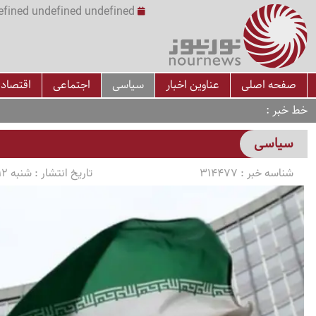
undefined undefined undefined undefined | س
صفحه اصلی
عناوین اخبار
سیاسی
اجتماعی
اقتصاد
خط خبر
سیاسی
شناسه خبر :
314477
تاریخ انتشار :
شنبه 1405/02/12 ساعت 18:27