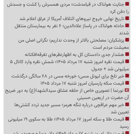
جنایت هولناک در قیامدشت؛ مردی همسرش را کشت و جسدش
را دفن کرد
تاریخ نهایی خروج نیروهای ائتلاف آمریکا از عراق اعلام شد
حادثه هولناک در پاساژ علاءالدین؛ 6 نفر به بیمارستان منتقل
شدند
پزشکیان: مصلحتی بالاتر از وحدت نداریم؛ نگرانی اصلی من
معیشت مردم است
هشدار جدی دادستان کل به اظهارنظرهای تفرقه‌افکنانه
قیمت نقره امروز شنبه 17 مرداد 1405؛ شمش نقره وارد کانال 5
میلیونی شد + جدول
خبر تلخ برای لیونل مسی؛ خورخه مسی در 68 سالگی درگذشت
قیمت سکه پارسیان امروز شنبه 17 مرداد 1405
نورنما | تصویری خاص از حلقه عشاق سیدالشهدا(ع) به دور ضریح
آن حضرت در اربعین حسینی
خبر مهم عراقچی درباره تنگه هرمز؛ مسیر جدید تردد کشتی‌ها
تعیین شد
قیمت طلا و سکه امروز 17 مرداد 1405؛ طلا به سکوی 19 میلیونی
رسید
قیمت دلار امروز شنبه 17 مرداد 1405؛ دلار دوباره صعودی شد