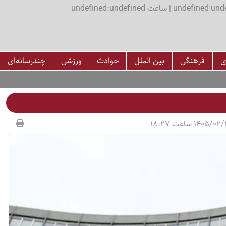
اعت undefined:undefined
ی
فرهنگی
بین الملل
حوادث
ورزشی
چندرسانه‌ای