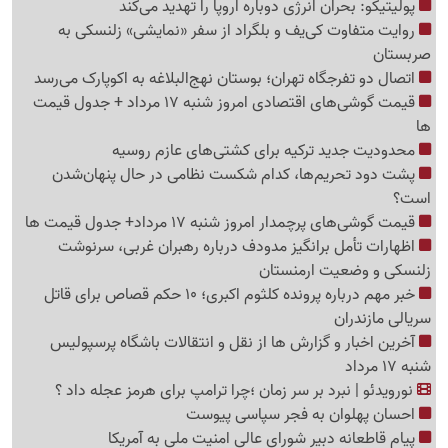
پولیتیکو: بحران انرژی دوباره اروپا را تهدید می‌کند
روایت متفاوت کی‌یف و بلگراد از سفر «نمایشی» زلنسکی به
صربستان
اتصال دو تفرجگاه تهران؛ بوستان نهج‌البلاغه به اکوپارک می‌رسد
قیمت گوشی‌های اقتصادی امروز شنبه 17 مرداد + جدول قیمت
ها
محدودیت جدید ترکیه برای کشتی‌های عازم روسیه
پشت دود تحریم‌ها، کدام شکست نظامی در حال پنهان‌شدن
است؟
قیمت گوشی‌های پرچمدار امروز شنبه 17 مرداد+ جدول قیمت ها
اظهارات تأمل برانگیز مدودف درباره رهبران غربی، سرنوشت
زلنسکی و وضعیت ارمنستان
خبر مهم درباره پرونده کلثوم اکبری؛ 10 حکم قصاص برای قاتل
سریالی مازندران
آخرین اخبار و گزارش ها از نقل و انتقالات باشگاه پرسپولیس
شنبه 17 مرداد
نورویدئو | نبرد بر سر زمان ؛چرا ترامپ برای هرمز عجله داد ؟
احسان پهلوان به فجر سپاسی پیوست
پیام قاطعانه دبیر شورای عالی امنیت ملی به آمریکا