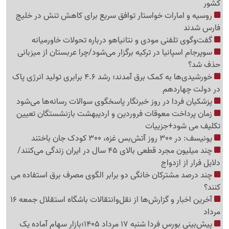
کشور
روسیه و امارات خواستار توافق سریع برای کاهش تنش در خلیج
فارس شدند
گفت‌وگوی تلفنی مودی و نتانیاهو درباره تحولات خاورمیانه
سوپرجام اسپانیا در ترکیه برگزار می‌شود/چرا عربستان از میزبانی
حذف شد؟
خورشیدی‌ها به کمک برق آمدند؛ رشد 4.6 برابری تولید انرژی پاک
در دولت چهاردهم
پزشکیان فردا در روز خبرنگار پاسخگوی سوالات رسانه‌ها می‌شود
زمان پرداخت معوقات فروردین و اردیبهشت بازنشستگان تعیین
تکلیف می شود+جزییات
یونیسف: در 300 روز آتش‌بس غزه، 300 کودک جان باختند
چند میلیون مجرد قطعی بالای 45 سال در ایران زندگی می‌کنند/
دلایل فرار از ازدواج
چند درصد مشترکان خانگی دو برابر الگوی مصرف برق استفاده می
کنند؟
آخرین اخبار و گزارش‌ها از نقل‌وانتقالات باشگاه استقلال جمعه 16
مرداد
پیش‌بینی بورس فردا شنبه 17 مرداد 1405؛بازار سهام آماده یک