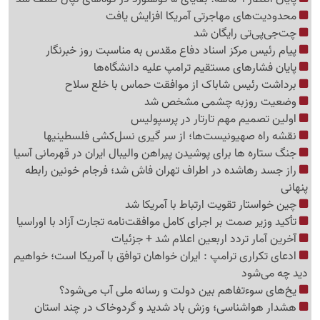
محدودیت‌های مهاجرتی آمریکا افزایش یافت
چت‌جی‌پی‌تی رایگان شد
پیام رئیس مرکز اسناد دفاع مقدس به مناسبت روز خبرنگار
پایان فشارهای مستقیم ترامپ علیه دانشگاه‌ها
برداشت رئیس شاباک از موافقت حماس با خلع سلاح
وضعیت روزبه چشمی مشخص شد
اولین تصمیم مهم تارتار در پرسپولیس
نقشه راه صهیونیست‌ها؛ از سر گیری نسل‌کشی فلسطینی‍ها
جنگ ستاره ها برای پوشیدن پیراهن والیبال ایران در قهرمانی آسیا
راز جسد رهاشده در اطراف تهران فاش شد؛ فرجام خونین رابطه
پنهانی
چین خواستار تقویت ارتباط با آمریکا شد
تأکید وزیر صمت بر اجرای کامل موافقت‌نامه تجارت آزاد با اوراسیا
آخرین آمار تردد اربعین اعلام شد + جزئیات
ادعای تکراری ترامپ : ایران خواهان توافق با آمریکا است؛ خواهیم
دید چه می‌شود
یخ‌های سوءتفاهم بین دولت و رسانه ملی آب می‌شود؟
هشدار هواشناسی؛ وزش باد شدید و گردوخاک در چند استان