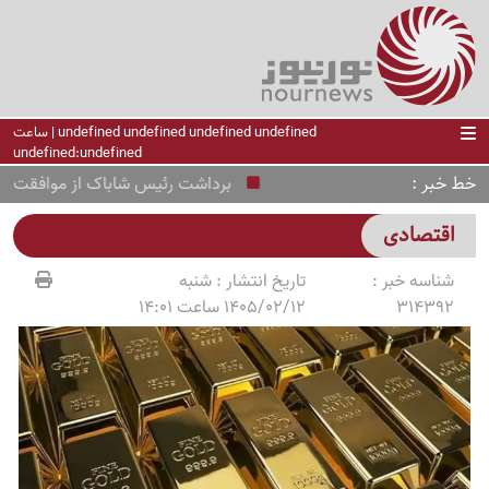
undefined undefined undefined undefined | ساعت
undefined:undefined
خط خبر
برداشت رئیس شاباک از موافقت حماس 
اقتصادی
شناسه خبر :
تاریخ انتشار :
شنبه
314392
1405/02/12 ساعت 14:01