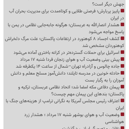
جهش دیگر است؟
پاییز پربارش؛ فرصتی طلایی و کوتاه‌مدت برای مدیریت بحران آب
در ایران
هشدار انصارالله به عربستان؛ هرگونه جابه‌جایی نظامی در یمن با
پاسخ مواجه می‌شود
کشف اجساد 8 کوهنورد در ارتفاعات پاکستان؛ علت مرگ دلخراش
کوهنوردان مشخص شد
اسرائیل برای حملات گسترده‌تر در کرانه باختری آماده می‌شود
پیش بینی وضعیت آب و هوای زنجان فردا شنبه 17 مرداد
جاده چالوس و آزادراه تهران–شمال از ساعت 14 یکطرفه شد
حادثه خونین در مدرسه تایلند؛ دانش‌آموز مسلح معلم و دانش
آموزان را به رگبار بست
پیمان دفاعی مکه امضا شد؛ اتحاد نظامی عربستان، ترکیه و
پاکستان؛ بندهای این پیمان مهم چیست؟
اعتراف رئیس مجلس آمریکا به نگرانی ترامپ از هزینه‌های جنگ با
ایران
وضعیت آب و هوای بوشهر شنبه 17 مرداد ؛ هشدار زرد
هواشناسی
نقاش و تصویرگر ایرانی، درگذشت