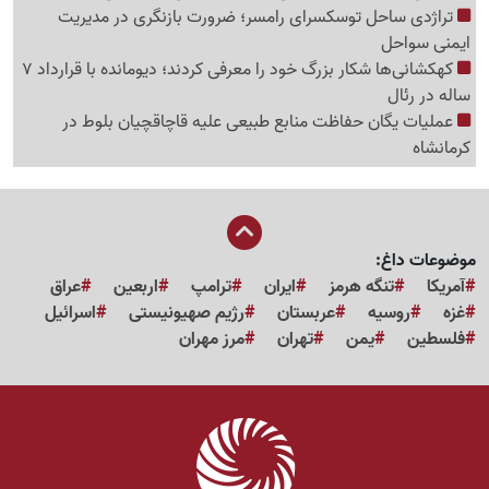
تراژدی ساحل توسکسرای رامسر؛ ضرورت بازنگری در مدیریت
ایمنی سواحل
کهکشانی‌ها شکار بزرگ خود را معرفی کردند؛ دیومانده با قرارداد 7
ساله در رئال
عملیات یگان حفاظت منابع طبیعی علیه قاچاقچیان بلوط در
کرمانشاه
موضوعات داغ:
آمریکا
تنگه هرمز
ایران
ترامپ
اربعین
عراق
غزه
روسیه
عربستان
رژیم صهیونیستی
اسرائیل
فلسطین
یمن
تهران
مرز مهران