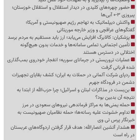
حضور چهره‌های کلیدی در دیدار استقلال و استقلال خوزستان؛
پیروزی 3-0 آبی‌ها
واکنش دیپلماتیک به تهاجم رژیم صهیونیستی و آمریکا؛
گفتگوهای عراقچی و وزیر خارجه موریتانی
پزشکیان: کالابرگ افزایش می‌یابد؛ ارز باید مستقیم به مردم برسد
تأمین اجتماعی؛ تمامی سامانه‌ها و خدمات بدون هیچ‌گونه
اختلالی در دسترس هستند
عملیات تروریستی در جرمانای سوریه؛ انفجار خودروی بمب‌گذاری
شده قربانی گرفت
ردپای شرکت آلمانی در حملات به ایران؛ کشف بقایای تجهیزات
دشمن در فرودگاه جهرم
بن‌بست در مذاکرات لبنان و اسرائیل؛ چرا حزب‌الله از ابتدا به
نتیجه آن بدبین بود؟
حمله یمنی‌ها به مراکز فرماندهی نیروهای سعودی در مرز
تداوم خشونت علیه رسانه‌ها؛ حمله نظامیان صهیونیست به
خبرنگار پرس تی وی
هشدار آتشین انصارالله: هدف قرار گرفتن اردوگاه‌های عربستان
در راه است