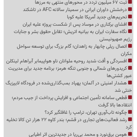
ثبت 67 میلیون تردد در محورهای منتهی به مرزها
درخشش داوران ایرانی در سمینار سالانه AFC در تاشکند
تحریم‌های جدید آمریکا علیه کوبا
افشای برکناری در موساد پس از شکست پروژه علیه ایران
نگاه سفارت ایران به بیانیه اتریش؛ تقابل حقوق بشر و جنایات
رژیم صهیونیستی
اتصال ریلی چابهار به زاهدان؛ گام بزرگ برای توسعه سواحل
مکران
افسردگی و اُفت شدید روحیه ملوانان ناو هواپیمابر آبراهام لینکلن
کریدورهای شمالی و جنوبی تنگه هرمز؛ برنامه جدید برای مدیریت
عبور کشتی‌ها
هشدار امنیتی در آلمان؛ پهپاد بمب‌گذاری‌شده در فرودگاه لایپزیگ
خنثی شد
قطعی سامانه تأمین اجتماعی و افزایش پرداخت از جیب مردم؛
انتقادها بالا گرفت
چگونه تاب‌آوری تهران، ترامپ را غافلگیر کرد؟
رشد فعالیت‌های تجاری در قشم؛ بندر کاوه 22 هزار تن کالا تخلیه
کرد
هومن برق‌نورد و محمد بی‌ریا در جدیدترین اثر اطیابی