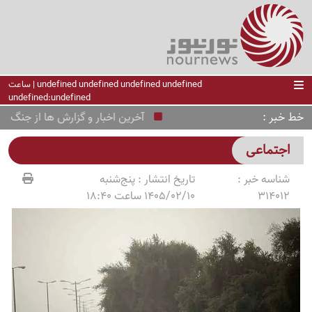
undefined undefined undefined undefined | ساعت
undefined:undefined
خط خبر
آخرین اخبار و گزارش ها از جنگ ایران و آمری
اجتماعی
شناسه خبر :
تاریخ انتشار :
پنج‌شنبه
314012
1405/02/10 ساعت 18:40