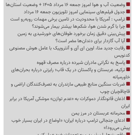
وضعیت آب و هوا امروز جمعه 16 مرداد 1405 + وضعیت استان‌ها
جدول فیلم‌های سینمایی امروز تلویزیون جمعه 16 مرداد
ترامپ : آمریکا با محدودیت در تامین برخی مهمات روبه‌رو است
چرا با گرم شدن هوا، شکم‌ها بیشتر بیمار می‌شوند؟
پیش‌بینی دقیق زمان برخورد طوفان‌های خورشیدی به زمین
آیا آب گازدار برای دندان‌ها مضر است؟
رقابت جدید متا، اوپن ای آی و آنتروپیک با عامل هوش مصنوعی
کدنویس
پاسخ به نگرانی مادران شیرده درباره مصرف قهوه
ترکیه، عربستان و پاکستان در یک قاب؛ رایزنی درباره بحران‌های
خاورمیانه
ضربات سنگین منابع طبیعی مازندران به تصرف‌کنندگان اراضی و
قاچاقچیان چوب
اذعان قانونگذار دموکرات به «عدم توازن» موشکی آمریکا در برابر
ایران
محرمانه عربستان در مرز یمن
ادعای جنجالی ترامپ درباره ایران؛ «اوضاع در ایران بسیار خوب
پیش می‌رود!»
واقعیت‌ها را بپذیرید و به تعهدات خود عمل کنید