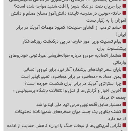
چرا جریان نفت در تنگه هرمز با افت شدید مواجه شده است؟
حادثه خونین در مدرسه تایلند؛ دانش‌آموز مسلح معلم و دانش
آموزان را به رگبار بست
خشم ترامپ از افشای حقیقت؛ کمبود مهمات آمریکا در برابر
ایران!
پیام تسلیت وزیر امور خارجه در پی درگذشت روزنامه‌نگار
پیشکسوت ایران
هشدار اتحادیه خودرو درباره حواله‌فروشی غیرقانونی خودروهای
وارداتی
پایان عصر تولدهای پرشمار؛ آغاز نبرد برای نیروی انسانی
یمن: معادله «محاصره در برابر محاصره» تغییرناپذیر است
چرا استراتژی آمریکا در برابر ایران شکست خورده است؟
آخرین اخبار و گزارش‌ها از نقل و انتقالات باشگاه پرسپولیس ؛
جمعه 16 مرداد
دستیار سابق قلعه‌نویی مربی تیم ملی ایتالیا شد
کشف بقایای یک جسد میان صخره‌های شمیرانات؛ تحقیقات
ادامه دارد
نگرانی آمریکایی‌ها از تبعات جنگ با ایران؛ کاهش حمایت از ادامه