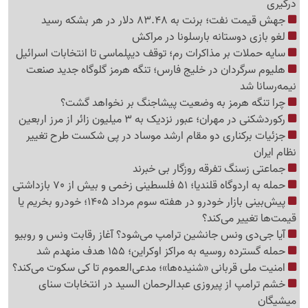
درگیری
جهش قیمت نفت؛ برنت به 83.48 دلار در هر بشکه رسید
لغو بازی دوستانه بارسلونا در مراکش
سایه حملات بر مذاکرات رم؛ توقف دیپلماسی تا انتخابات اسرائیل
هلیوم سرگردان در خلیج فارس؛ تنگه هرمز گلوگاه جدید صنعت
نیمه‌رسانا شد
چرا تنگه هرمز به وضعیت پیشاجنگ بر نخواهد گشت؟
رکوردشکنی در مهران؛ عبور نزدیک به 3 میلیون زائر از مرز اربعین
جزئیات برکناری دو مقام ارشد موساد در پی شکست طرح تغییر
نظام ایران
جماعتی زسنگ تفرقه روزگار بی خبرند
حمله به اردوگاه قلندیا؛ 51 فلسطینی زخمی و بیش از 70 بازداشتی
پیش‌بینی بازار خودرو در هفته سوم مرداد 1405؛ خودرو بخریم یا
قیمت‌ها تغییر می‌کند؟
آیا جی‌دی ونس جانشین ترامپ می‌شود؟ آغاز رقابت ونس و روبیو
حمله گسترده روسیه به مراکز اوکراین؛ 155 هدف منهدم شد
امنیت ملی قربانی «شنیده‌ها»؛ مدعی‌العموم تا کی سکوت می‌کند؟
خشم ترامپ از پیروزی عبدالرحمان السید در انتخابات سنای
میشیگان