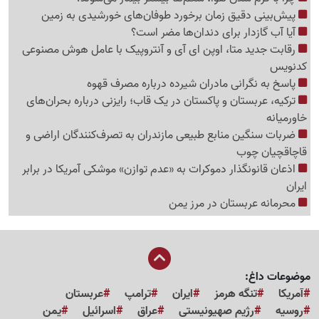
پیش‌بینی دقیق زمان برخورد طوفان‌های خورشیدی به زمین
آیا آب گازدار برای دندان‌ها مضر است؟
رقابت جدید متا، اوپن ای آی و آنتروپیک با عامل هوش مصنوعی
کدنویس
پاسخ به نگرانی مادران شیرده درباره مصرف قهوه
ترکیه، عربستان و پاکستان در یک قاب؛ رایزنی درباره بحران‌های
خاورمیانه
ضربات سنگین منابع طبیعی مازندران به تصرف‌کنندگان اراضی و
قاچاقچیان چوب
اذعان قانونگذار دموکرات به «عدم توازن» موشکی آمریکا در برابر
ایران
محرمانه عربستان در مرز یمن
موضوعات داغ:
آمریکا
تنگه هرمز
ایران
ترامپ
عربستان
روسیه
رژیم صهیونیستی
عراق
اسرائیل
یمن