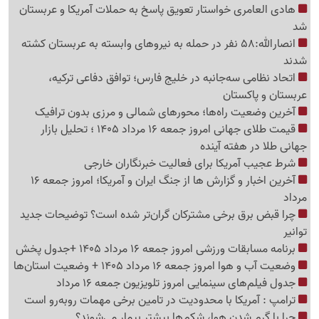
هادی العامری خواستار تعویق پاسخ به حملات آمریکا و عربستان
شد
انصارالله:58 نفر در حمله به نیروهای وابسته به عربستان کشته
شدند
اتحاد نظامی سه‌جانبه در خلیج فارس؛ توافق دفاعی ترکیه،
عربستان و پاکستان
آخرین وضعیت راه‌ها؛ محورهای شمالی و مرزی بدون ترافیک
قیمت طلای جهانی امروز جمعه 16 مرداد 1405 ؛ تحلیل بازار
جهانی طلا در هفته آینده
شرط عجیب آمریکا برای فعالیت خبرنگاران خارجی
آخرین اخبار و گزارش ها از جنگ ایران و آمریکا؛ امروز جمعه 16
مرداد
چرا قبض برق برخی مشترکان گران‌تر شده است؟ توضیحات جدید
توانیر
برنامه مسابقات ورزشی امروز جمعه 16 مرداد 1405 +جدول پخش
وضعیت آب و هوا امروز جمعه 16 مرداد 1405 + وضعیت استان‌ها
جدول فیلم‌های سینمایی امروز تلویزیون جمعه 16 مرداد
ترامپ : آمریکا با محدودیت در تامین برخی مهمات روبه‌رو است
چرا با گرم شدن هوا، شکم‌ها بیشتر بیمار می‌شوند؟