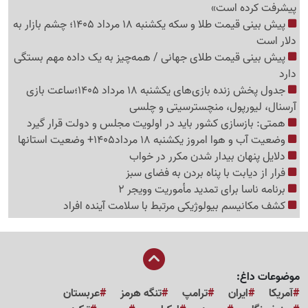
پیشرفت کرده است»
پیش بینی قیمت طلا و سکه یکشنبه 18 مرداد 1405؛ چشم بازار به
دلار است
پیش بینی قیمت طلای جهانی / همه‌چیز به یک داده مهم بستگی
دارد
جدول پخش زنده بازی‌های یکشنبه 18 مرداد 1405؛ساعت بازی
آرسنال، لیورپول، منچسترسیتی و چلسی
همتی: بازسازی کشور باید در اولویت مجلس و دولت قرار گیرد
وضعیت آب و هوا امروز یکشنبه 18 مرداد1405+ وضعیت استانها
دلایل پنهان بیدار شدن مکرر در خواب
فرار از دیابت با پناه بردن به فضای سبز
برنامه ناسا برای تمدید مأموریت وویجر 2
کشف مکانیسم بیولوژیکی مرتبط با سلامت آینده افراد
موضوعات داغ:
آمریکا
ایران
ترامپ
تنگه هرمز
عربستان