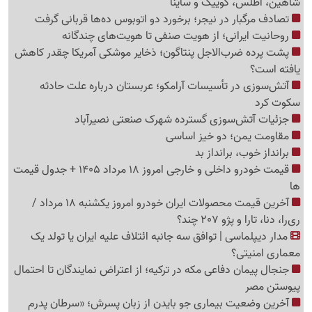
شاهین، اطلس، کوییک و ساینا
تصادف مرگبار در نیجر؛ برخورد دو اتوبوس ده‌ها قربانی گرفت
روحانیت ایرانی؛ از هویت صنفی تا هویت‌های چندگانه
پشت پرده ضرب‌الاجل پنتاگون؛ ذخایر موشکی آمریکا چقدر کاهش
یافته است؟
آتش‌سوزی در تأسیسات آرامکو؛ عربستان درباره علت حادثه
سکوت کرد
جزئیات آتش‌سوزی گسترده شهرک صنعتی نصیرآباد
مقاومت یمن؛ دو خیز اساسی
برانداز خوب، برانداز بد
قیمت خودرو داخلی و خارجی امروز 18 مرداد 1405 + جدول قیمت
ها
آخرین قیمت محصولات ایران خودرو امروز یکشنبه 18 مرداد /
ری‌را، دنا، تارا و پژو 207 چند؟
مدار دیپلماسی | توافق سه جانبه ائتلاف علیه ایران یا تولد یک
معماری امنیتی؟
جنجال پیمان دفاعی مکه در ترکیه؛ از اعتراض نمایندگان تا احتمال
پیوستن مصر
آخرین وضعیت بیماری جو بایدن از زبان پسرش؛ «سرطان پدرم