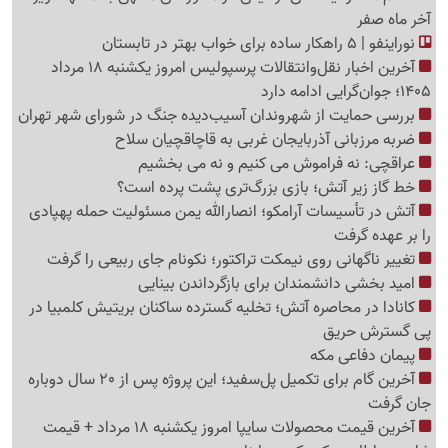
آخر ماه صفر
نوراینفو | 5 راهکار ساده برای خواب بهتر در تابستان
آخرین اخبار نقل‌وانتقالات پرسپولیس امروز یکشنبه 18 مرداد
1405؛ جوان‌گرایی ادامه دارد
بررسی حمایت از شهروندان آسیب‌دیده جنگ در شورای شهر تهران
ضربه مرزبانی آذربایجان غربی به قاچاقچیان سلاح
عراقچی: نه فراموش می کنیم و نه می بخشیم
خط گاز زیر آتش؛ بازی بزرگ‌تری پشت پرده است؟
آتش در تأسیسات آرامکو؛ انصارالله یمن مسئولیت حمله پهپادی
را بر عهده گرفت
تغییر ناگهانی روی نیمکت تراکتور؛ نکونام جای ربیعی را گرفت
امید بخشی دانشمندان برای بازگرداندن بینایی
کانادا در محاصره آتش؛ تخلیه گسترده ساکنان بریتیش کلمبیا در
پی گسترش حریق
پیمان دفاعی مکه
آخرین گام برای تکمیل پل‌سفید؛ این پروژه پس از 20 سال دوباره
جان گرفت
آخرین قیمت محصولات سایپا امروز یکشنبه 18 مرداد + قیمت