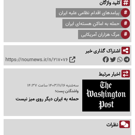
کلید واژگان
پیامد‌های اقدام نظامی علیه ایران
حمله به اماکن هسته‌ای ایران
مرگ هزاران آمریکایی
اشتراک گذاری خبر
https://nournews.ir/n/217076
اخبار مرتبط
سه‌شنبه 1403/11/16 ساعت 14:37
واشنگتن پست؛
حمله به ایران دیگر روی میز نیست
نظرات