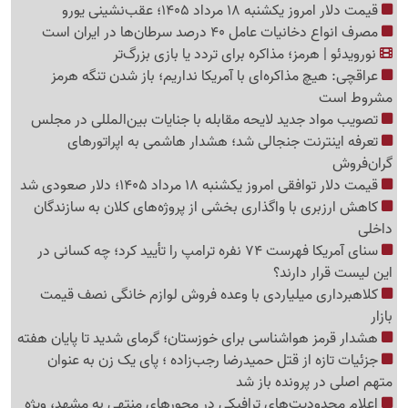
قیمت دلار امروز یکشنبه 18 مرداد 1405؛ عقب‌نشینی یورو
مصرف انواع دخانیات عامل 40 درصد سرطان‌ها در ایران است
نورویدئو | هرمز؛ مذاکره برای تردد یا بازی بزرگ‌تر
عراقچی: هیچ مذاکره‌ای با آمریکا نداریم؛ باز شدن تنگه هرمز
مشروط است
تصویب مواد جدید لایحه مقابله با جنایات بین‌المللی در مجلس
تعرفه اینترنت جنجالی شد؛ هشدار هاشمی به اپراتورهای
گرا‌ن‌فروش
قیمت دلار توافقی امروز یکشنبه 18 مرداد 1405؛ دلار صعودی شد
کاهش ارزبری با واگذاری بخشی از پروژه‌های کلان به سازندگان
داخلی
سنای آمریکا فهرست 74 نفره ترامپ را تأیید کرد؛ چه کسانی در
این لیست قرار دارند؟
کلاهبرداری میلیاردی با وعده فروش لوازم خانگی نصف قیمت
بازار
هشدار قرمز هواشناسی برای خوزستان؛ گرمای شدید تا پایان هفته
جزئیات تازه از قتل حمیدرضا رجب‌زاده ؛ پای یک زن به عنوان
متهم اصلی در پرونده باز شد
اعلام محدودیت‌های ترافیکی در محورهای منتهی به مشهد، ویژه