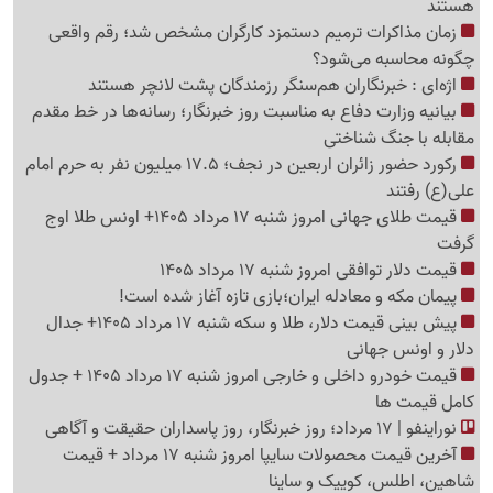
هستند
زمان مذاکرات ترمیم دستمزد کارگران مشخص شد؛ رقم واقعی
چگونه محاسبه می‌شود؟
اژه‌ای : خبرنگاران هم‌سنگر رزمندگان پشت لانچر هستند
بیانیه وزارت دفاع به مناسبت روز خبرنگار؛ رسانه‌ها در خط مقدم
مقابله با جنگ شناختی
رکورد حضور زائران اربعین در نجف؛ 17.5 میلیون نفر به حرم امام
علی(ع) رفتند
قیمت طلای جهانی امروز شنبه 17 مرداد 1405+ اونس طلا اوج
گرفت
قیمت دلار توافقی امروز شنبه 17 مرداد 1405
پیمان مکه و معادله ایران؛بازی تازه آغاز شده است!
پیش ‌بینی قیمت دلار، طلا و سکه شنبه 17 مرداد 1405+ جدال
دلار و اونس جهانی
قیمت خودرو داخلی و خارجی امروز شنبه 17 مرداد 1405 + جدول
کامل قیمت ها
نوراینفو | 17 مرداد؛ روز خبرنگار، روز پاسداران حقیقت و آگاهی
آخرین قیمت محصولات سایپا امروز شنبه 17 مرداد + قیمت
شاهین، اطلس، کوییک و ساینا