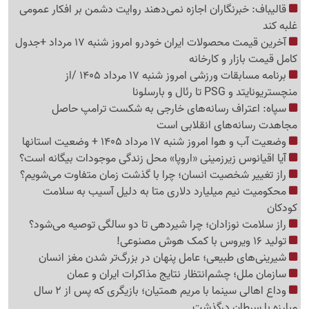
قالیباف: خبرنگاران اجازه نمی‌دهند روایت دشمن بر افکار عمومی
غلبه کند
آخرین قیمت محصولات ایران خودرو امروز شنبه 17 مرداد +جدول
کامل قیمت بازار و کارخانه
برنامه مسابقات ورزشی امروز شنبه 17 مرداد 1405 /از
منچستریونایتد و PSG تا رئال و بارسلونا
سپاه: اعتراف رسانه‌های خارجی به شکست ترامپ حاصل
مجاهدت رسانه‌های انقلابی است
وضعیت آب و هوا امروز شنبه 17 مرداد 1405 + وضعیت استانها
آیا اقیانوس زیرزمینی «اروپا» محل زندگی موجودات بیگانه است؟
راز تغییر شخصیت انسان؛ چرا با گذشت زمان متفاوت می‌شویم؟
محکومیت نیم میلیارد دلاری متا به دلیل آسیب به سلامت
کودکان
راز سلامت نوزادان؛ چرا شیردهی تا دو سالگی توصیه می‌شود؟
تولید 16 ویروس با کمک هوش مصنوعی!
شیرینی‌های طبیعی؛ عامل پنهان در بزرگ‌تر شدن مغز انسان
سازمان ملل؛ چشم‌انتظار نتایج مذاکرات ایران و عمان
وداع اهالی سینما با مریم همتیان؛ بازیگری که پس از 2 سال
مبارزه با سرطان درگذشت