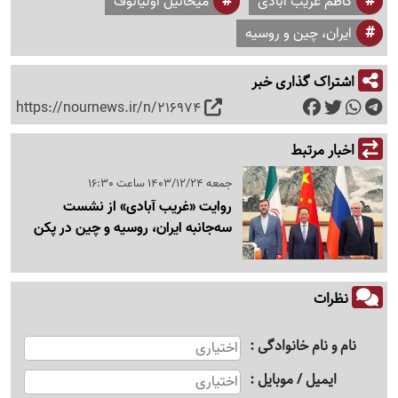
کاظم غریب آبادی
میخائیل اولیانوف
ایران، چین و روسیه
اشتراک گذاری خبر
https://nournews.ir/n/216974
اخبار مرتبط
جمعه 1403/12/24 ساعت 16:30
روایت «غریب آبادی» از نشست
سه‌جانبه ایران، روسیه و چین در پکن
نظرات
نام و نام خانوادگی
ایمیل / موبایل