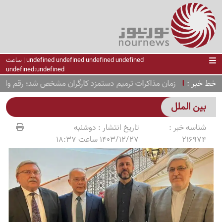
undefined undefined undefined undefined | ساعت
undefined:undefined
خط خبر
زمان مذاکرات ترمیم دستمزد کارگران مشخص شد؛ رقم واقعی چ
بین الملل
شناسه خبر :
تاریخ انتشار :
دوشنبه
216974
1403/12/27 ساعت 18:37