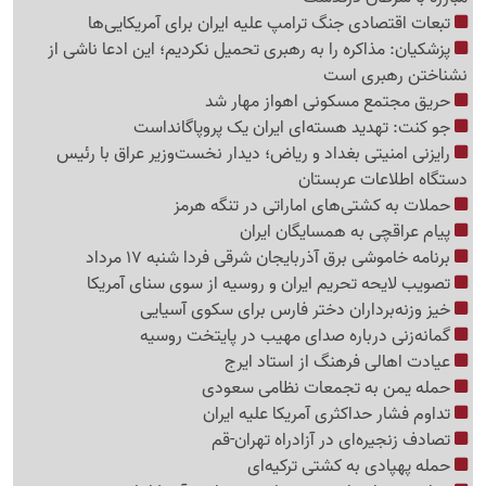
تبعات اقتصادی جنگ ترامپ علیه ایران برای آمریکایی‌ها
پزشکیان: مذاکره را به رهبری تحمیل نکردیم؛ این ادعا ناشی از
نشناختن رهبری است
حریق مجتمع مسکونی اهواز مهار شد
جو کنت: تهدید هسته‌ای ایران یک پروپاگانداست
رایزنی امنیتی بغداد و ریاض؛ دیدار نخست‌وزیر عراق با رئیس
دستگاه اطلاعات عربستان
حملات به کشتی‌های اماراتی در تنگه هرمز
پیام عراقچی به همسایگان ایران
برنامه خاموشی برق آذربایجان شرقی فردا شنبه 17 مرداد
تصویب لایحه تحریم ایران و روسیه از سوی سنای آمریکا
خیز وزنه‌برداران دختر فارس برای سکوی آسیایی
گمانه‌زنی درباره صدای مهیب در پایتخت روسیه
عیادت اهالی فرهنگ از استاد ایرج
حمله یمن به تجمعات نظامی سعودی
تداوم فشار حداکثری آمریکا علیه ایران
تصادف زنجیره‌ای در آزادراه تهران-قم
حمله پهپادی به کشتی ترکیه‌ای