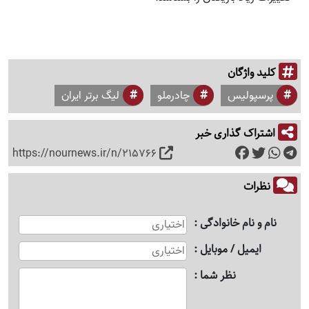
کلید واژگان
پرسپولیس
چادرملو
لیگ برتر ایران
اشتراک گذاری خبر
https://nournews.ir/n/215766
نظرات
نام و نام خانوادگی
ایمیل / موبایل
نظر شما