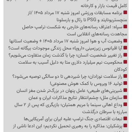
کامل قیمت بازار و کارخانه
برنامه مسابقات ورزشی امروز شنبه 17 مرداد 1405 /از
منچستریونایتد و PSG تا رئال و بارسلونا
سپاه: اعتراف رسانه‌های خارجی به شکست ترامپ حاصل
مجاهدت رسانه‌های انقلابی است
وضعیت آب و هوا امروز شنبه 17 مرداد 1405 + وضعیت استانها
آیا اقیانوس زیرزمینی «اروپا» محل زندگی موجودات بیگانه است؟
راز تغییر شخصیت انسان؛ چرا با گذشت زمان متفاوت می‌شویم؟
محکومیت نیم میلیارد دلاری متا به دلیل آسیب به سلامت
کودکان
راز سلامت نوزادان؛ چرا شیردهی تا دو سالگی توصیه می‌شود؟
تولید 16 ویروس با کمک هوش مصنوعی!
شیرینی‌های طبیعی؛ عامل پنهان در بزرگ‌تر شدن مغز انسان
سازمان ملل؛ چشم‌انتظار نتایج مذاکرات ایران و عمان
وداع اهالی سینما با مریم همتیان؛ بازیگری که پس از 2 سال
مبارزه با سرطان درگذشت
تبعات اقتصادی جنگ ترامپ علیه ایران برای آمریکایی‌ها
پزشکیان: مذاکره را به رهبری تحمیل نکردیم؛ این ادعا ناشی از