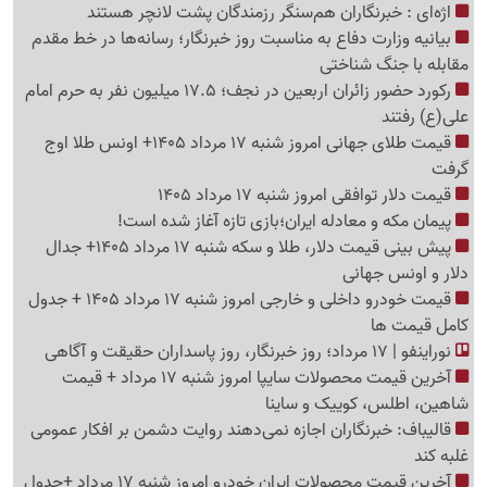
اژه‌ای : خبرنگاران هم‌سنگر رزمندگان پشت لانچر هستند
بیانیه وزارت دفاع به مناسبت روز خبرنگار؛ رسانه‌ها در خط مقدم
مقابله با جنگ شناختی
رکورد حضور زائران اربعین در نجف؛ 17.5 میلیون نفر به حرم امام
علی(ع) رفتند
قیمت طلای جهانی امروز شنبه 17 مرداد 1405+ اونس طلا اوج
گرفت
قیمت دلار توافقی امروز شنبه 17 مرداد 1405
پیمان مکه و معادله ایران؛بازی تازه آغاز شده است!
پیش ‌بینی قیمت دلار، طلا و سکه شنبه 17 مرداد 1405+ جدال
دلار و اونس جهانی
قیمت خودرو داخلی و خارجی امروز شنبه 17 مرداد 1405 + جدول
کامل قیمت ها
نوراینفو | 17 مرداد؛ روز خبرنگار، روز پاسداران حقیقت و آگاهی
آخرین قیمت محصولات سایپا امروز شنبه 17 مرداد + قیمت
شاهین، اطلس، کوییک و ساینا
قالیباف: خبرنگاران اجازه نمی‌دهند روایت دشمن بر افکار عمومی
غلبه کند
آخرین قیمت محصولات ایران خودرو امروز شنبه 17 مرداد +جدول