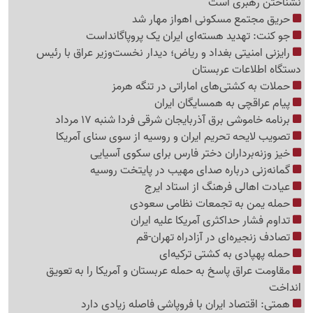
نشناختن رهبری است
حریق مجتمع مسکونی اهواز مهار شد
جو کنت: تهدید هسته‌ای ایران یک پروپاگانداست
رایزنی امنیتی بغداد و ریاض؛ دیدار نخست‌وزیر عراق با رئیس
دستگاه اطلاعات عربستان
حملات به کشتی‌های اماراتی در تنگه هرمز
پیام عراقچی به همسایگان ایران
برنامه خاموشی برق آذربایجان شرقی فردا شنبه 17 مرداد
تصویب لایحه تحریم ایران و روسیه از سوی سنای آمریکا
خیز وزنه‌برداران دختر فارس برای سکوی آسیایی
گمانه‌زنی درباره صدای مهیب در پایتخت روسیه
عیادت اهالی فرهنگ از استاد ایرج
حمله یمن به تجمعات نظامی سعودی
تداوم فشار حداکثری آمریکا علیه ایران
تصادف زنجیره‌ای در آزادراه تهران-قم
حمله پهپادی به کشتی ترکیه‌ای
مقاومت عراق پاسخ به حمله عربستان و آمریکا را به تعویق
انداخت
همتی: اقتصاد ایران با فروپاشی فاصله زیادی دارد