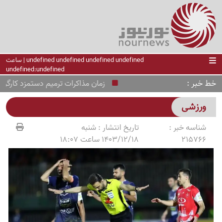
undefined undefined undefined undefined | ساعت
undefined:undefined
خط خبر
زمان مذاکرات ترمیم دستمزد کارگران 
ورزشی
شناسه خبر :
تاریخ انتشار :
شنبه
215766
1403/12/18 ساعت 18:07