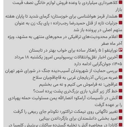
کلاهبرداری میلیاردی با وعده فروش لوازم خانگی نصف قیمت
بازار
هشدار قرمز هواشناسی برای خوزستان؛ گرمای شدید تا پایان هفته
جزئیات تازه از قتل حمیدرضا رجب‌زاده ؛ پای یک زن به عنوان
متهم اصلی در پرونده باز شد
اعلام محدودیت‌های ترافیکی در محورهای منتهی به مشهد، ویژه
آخر ماه صفر
نوراینفو | 5 راهکار ساده برای خواب بهتر در تابستان
آخرین اخبار نقل‌وانتقالات پرسپولیس امروز یکشنبه 18 مرداد
1405؛ جوان‌گرایی ادامه دارد
بررسی حمایت از شهروندان آسیب‌دیده جنگ در شورای شهر تهران
ضربه مرزبانی آذربایجان غربی به قاچاقچیان سلاح
عراقچی: نه فراموش می کنیم و نه می بخشیم
خط گاز زیر آتش؛ بازی بزرگ‌تری پشت پرده است؟
آتش در تأسیسات آرامکو؛ انصارالله یمن مسئولیت حمله پهپادی
را بر عهده گرفت
تغییر ناگهانی روی نیمکت تراکتور؛ نکونام جای ربیعی را گرفت
امید بخشی دانشمندان برای بازگرداندن بینایی
کانادا در محاصره آتش؛ تخلیه گسترده ساکنان بریتیش کلمبیا در