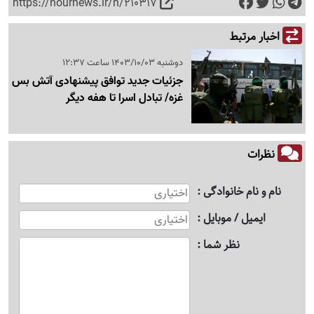
https://nournews.ir/n/210317
اخبار مرتبط
دوشنبه 1403/10/03 ساعت 12:37
جزئیات جدید توافق پیشنهادی آتش بس
غزه/ تبادل اسرا تا هفه دیگر
نظرات
نام و نام خانوادگی
ایمیل / موبایل
نظر شما