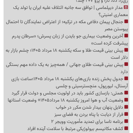
ری‌را، دنا، تارا و پژو 207 چند؟
مدار دیپلماسی | توافق سه جانبه ائتلاف علیه ایران یا تولد یک
معماری امنیتی؟
جنجال پیمان دفاعی مکه در ترکیه؛ از اعتراض نمایندگان تا احتمال
پیوستن مصر
آخرین وضعیت بیماری جو بایدن از زبان پسرش؛ «سرطان پدرم
پیشرفت کرده است»
پیش بینی قیمت طلا و سکه یکشنبه 18 مرداد 1405؛ چشم بازار به
دلار است
پیش بینی قیمت طلای جهانی / همه‌چیز به یک داده مهم بستگی
دارد
جدول پخش زنده بازی‌های یکشنبه 18 مرداد 1405؛ساعت بازی
آرسنال، لیورپول، منچسترسیتی و چلسی
همتی: بازسازی کشور باید در اولویت مجلس و دولت قرار گیرد
وضعیت آب و هوا امروز یکشنبه 18 مرداد1405+ وضعیت استانها
دلایل پنهان بیدار شدن مکرر در خواب
فرار از دیابت با پناه بردن به فضای سبز
برنامه ناسا برای تمدید مأموریت وویجر 2
کشف مکانیسم بیولوژیکی مرتبط با سلامت آینده افراد