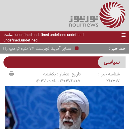
undefined undefined undefined undefined | ساعت
undefined:undefined
خط خبر
سنای آمریکا فهرست 74 نفره ترامپ را تأیید کرد؛ چه کسانی در این لیست قرار دارند؟
سیاسی
شناسه خبر :
تاریخ انتشار :
یکشنبه
210317
1403/11/07 ساعت 16:27