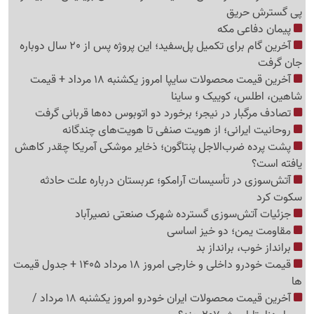
پی گسترش حریق
پیمان دفاعی مکه
آخرین گام برای تکمیل پل‌سفید؛ این پروژه پس از 20 سال دوباره
جان گرفت
آخرین قیمت محصولات سایپا امروز یکشنبه 18 مرداد + قیمت
شاهین، اطلس، کوییک و ساینا
تصادف مرگبار در نیجر؛ برخورد دو اتوبوس ده‌ها قربانی گرفت
روحانیت ایرانی؛ از هویت صنفی تا هویت‌های چندگانه
پشت پرده ضرب‌الاجل پنتاگون؛ ذخایر موشکی آمریکا چقدر کاهش
یافته است؟
آتش‌سوزی در تأسیسات آرامکو؛ عربستان درباره علت حادثه
سکوت کرد
جزئیات آتش‌سوزی گسترده شهرک صنعتی نصیرآباد
مقاومت یمن؛ دو خیز اساسی
برانداز خوب، برانداز بد
قیمت خودرو داخلی و خارجی امروز 18 مرداد 1405 + جدول قیمت
ها
آخرین قیمت محصولات ایران خودرو امروز یکشنبه 18 مرداد /