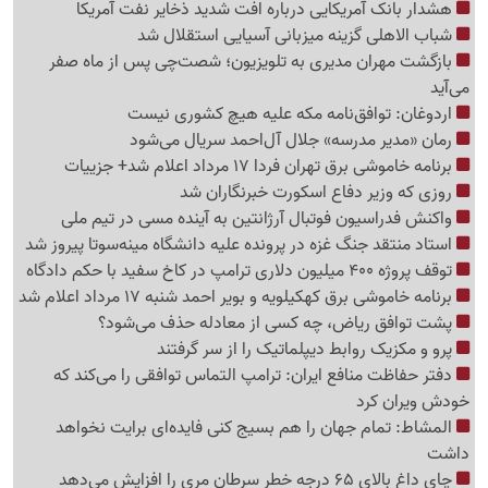
هشدار بانک آمریکایی درباره افت شدید ذخایر نفت آمریکا
شباب الاهلی گزینه میزبانی آسیایی استقلال شد
بازگشت مهران مدیری به تلویزیون؛ شصت‌چی پس از ماه صفر
می‌آید
اردوغان: توافق‌نامه مکه علیه هیچ کشوری نیست
رمان «مدیر مدرسه» جلال آل‌احمد سریال می‌شود
برنامه خاموشی برق تهران فردا 17 مرداد اعلام شد+ جزییات
روزی که وزیر دفاع اسکورت خبرنگاران شد
واکنش فدراسیون فوتبال آرژانتین به آینده مسی در تیم ملی
استاد منتقد جنگ غزه در پرونده علیه دانشگاه مینه‌سوتا پیروز شد
توقف پروژه 400 میلیون دلاری ترامپ در کاخ سفید با حکم دادگاه
برنامه خاموشی برق کهکیلویه و بویر احمد شنبه 17 مرداد اعلام شد
پشت توافق ریاض، چه کسی از معادله حذف می‌شود؟
پرو و مکزیک روابط دیپلماتیک را از سر گرفتند
دفتر حفاظت منافع ایران: ترامپ التماس توافقی را می‌کند که
خودش ویران کرد
المشاط: تمام جهان را هم بسیج کنی فایده‌ای برایت نخواهد
داشت
چای داغ بالای 65 درجه خطر سرطان مری را افزایش می‌دهد