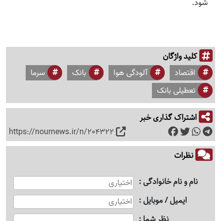
شود.
کلید واژگان
اقتصاد
آلودگی هوا
بانک
سرما
تعطیلی بانک
اشتراک گذاری خبر
https://nournews.ir/n/204322
نظرات
نام و نام خانوادگی
ایمیل / موبایل
نظر شما