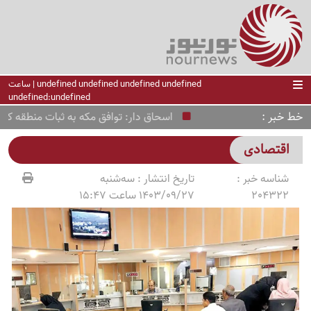
undefined undefined undefined undefined | ساعت
undefined:undefined
خط خبر
اسحاق دار: توافق مکه به ثبات منطقه کمک می‌ک
اقتصادی
شناسه خبر :
تاریخ انتشار :
سه‌شنبه
204322
1403/09/27 ساعت 15:47