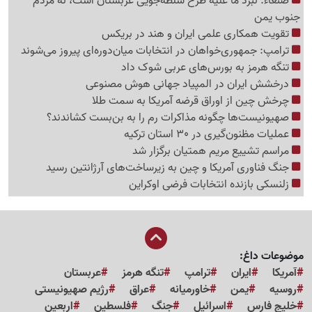
صنعاء: نبرد ما علیه طرح سلطه‌جویی عربستان است، نه مردم
جنوب یمن
تقویت همکاری علمی ایران و هند در بریکس
ترامپ: جمهوری‌خواهان در انتخابات میان‌دوره‌ای پیروز می‌شوند
تنگه هرمز به بورس‌های عربی شوک داد
درخشش ایران در المپیاد جهانی هوش مصنوعی
چرخش چین از اوراق قرضه آمریکا به سمت طلا
صهیونیست‌ها چگونه مذاکرات رم را به بن‌بست کشاندند؟
عملیات مظنون‌گیری در 30 استان ترکیه
مراسم تشییع مریم همتیان برگزار شد
جنگ فناوری آمریکا و چین به زیرساخت‌های آرژانتین رسید
زلنسکی بازنده انتخابات فرضی اوکراین
موضوعات داغ:
آمریکا
ایران
ترامپ
تنگه هرمز
عربستان
روسیه
یمن
خاورمیانه
عراق
رژیم صهیونیستی
خلیج فارس
اسرائیل
جنگ
فلسطین
اربعین