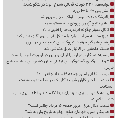
یونیسف: 330 کودک قربانی شیوع ابولا در کنگو شدند
آتش‌بس 30 تا 60 روزه
پالایشگاه نفت مهم اسلواکی دچار حریق شد
اعلام نتایج آزمون ورودی پایه هفتم سمپاد
کانال سوئز چگونه ابرقدرت‌ها را تغییر داد؟
هیچ مدرسه مینابی نباید با مشکل آب و برق آغاز به کار کند
رشد چشمگیر ظرفیت نیروگاه‌های تجدیدپذیر در ایران
هسته داعشی در الانبار عراق متلاشی شد
روسیه: همکاری تجاری با ایران و چین در اولویت اوراسیا است
شرط ازسرگیری گفت‌وگوهای امنیتی میان کشورهای حاشیه خلیج
فارس
قیمت افغانی امروز جمعه 16 مرداد چقدر شد؟
نورنما | با خبرنگاران شهید؛ آنان که در خط مقدم حقیقت
ایستادند
برنامه خاموشی برق مازندران فردا 17 مرداد و قطعی برق ساری
شنبه اعلام شد
قیمت دینار عراق امروز جمعه 16 مرداد چقدر است؟
جنایتکار اتمی، قهرمان صلح؛ چگونه تاریخ وارونه شد؟