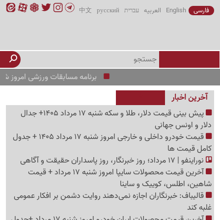
فارسی
English
العربیه
עברית
русский
中文
برنامه مسابقات ورزشی امروز شنبه 17 مرداد 1405 /از منچستریونایتد و PSG تا رئال و بارسلونا
آخرین اخبار
پیش ‌بینی قیمت دلار، طلا و سکه شنبه 17 مرداد 1405+ جدال
دلار و اونس جهانی
قیمت خودرو داخلی و خارجی امروز شنبه 17 مرداد 1405 + جدول
کامل قیمت ها
نوراینفو | 17 مرداد؛ روز خبرنگار، روز پاسداران حقیقت و آگاهی
آخرین قیمت محصولات سایپا امروز شنبه 17 مرداد + قیمت
شاهین، اطلس، کوییک و ساینا
قالیباف: خبرنگاران اجازه نمی‌دهند روایت دشمن بر افکار عمومی
غلبه کند
آخرین قیمت محصولات ایران خودرو امروز شنبه 17 مرداد +جدول