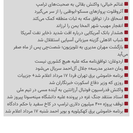
غنائم خیالی؛ واکنش بقائی به صحبت‌های ترامپ
آئروفلوت پروازهای مسکو-ابوظبی را از سر می‌گیرد
اسحاق دار: توافق مکه به ثبات منطقه کمک می‌کند
انفجار مهیب شهر المخا یمن را لرزاند
هشدار بانک آمریکایی درباره افت شدید ذخایر نفت آمریکا
شباب الاهلی گزینه میزبانی آسیایی استقلال شد
بازگشت مهران مدیری به تلویزیون؛ شصت‌چی پس از ماه صفر
می‌آید
اردوغان: توافق‌نامه مکه علیه هیچ کشوری نیست
رمان «مدیر مدرسه» جلال آل‌احمد سریال می‌شود
برنامه خاموشی برق تهران فردا 17 مرداد اعلام شد+ جزییات
روزی که وزیر دفاع اسکورت خبرنگاران شد
واکنش فدراسیون فوتبال آرژانتین به آینده مسی در تیم ملی
استاد منتقد جنگ غزه در پرونده علیه دانشگاه مینه‌سوتا پیروز شد
توقف پروژه 400 میلیون دلاری ترامپ در کاخ سفید با حکم دادگاه
برنامه خاموشی برق کهکیلویه و بویر احمد شنبه 17 مرداد اعلام شد