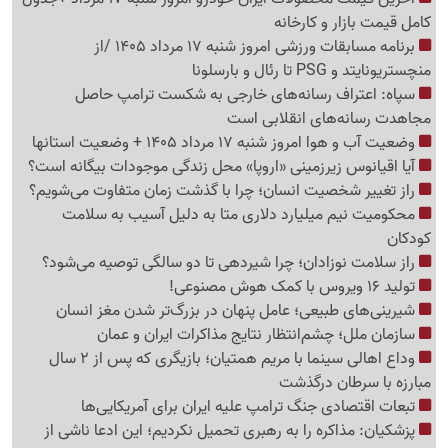
کامل قیمت بازار و کارخانه
برنامه مسابقات ورزشی امروز شنبه 17 مرداد 1405 /از
منچستریونایتد و PSG تا رئال و بارسلونا
سپاه: اعتراف رسانه‌های خارجی به شکست ترامپ حاصل
مجاهدت رسانه‌های انقلابی است
وضعیت آب و هوا امروز شنبه 17 مرداد 1405 + وضعیت استانها
آیا اقیانوس زیرزمینی «اروپا» محل زندگی موجودات بیگانه است؟
راز تغییر شخصیت انسان؛ چرا با گذشت زمان متفاوت می‌شویم؟
محکومیت نیم میلیارد دلاری متا به دلیل آسیب به سلامت
کودکان
راز سلامت نوزادان؛ چرا شیردهی تا دو سالگی توصیه می‌شود؟
تولید 16 ویروس با کمک هوش مصنوعی!
شیرینی‌های طبیعی؛ عامل پنهان در بزرگ‌تر شدن مغز انسان
سازمان ملل؛ چشم‌انتظار نتایج مذاکرات ایران و عمان
وداع اهالی سینما با مریم همتیان؛ بازیگری که پس از 2 سال
مبارزه با سرطان درگذشت
تبعات اقتصادی جنگ ترامپ علیه ایران برای آمریکایی‌ها
پزشکیان: مذاکره را به رهبری تحمیل نکردیم؛ این ادعا ناشی از