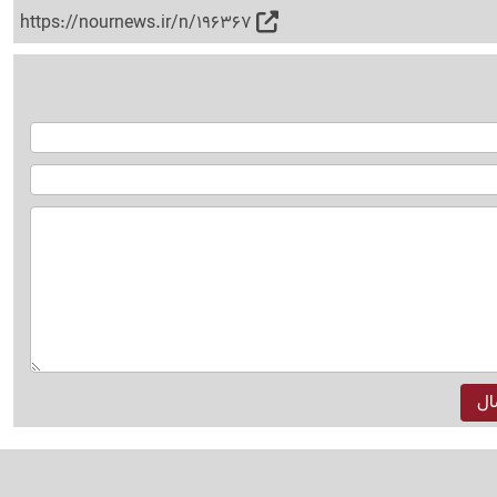
https://nournews.ir/n/196367