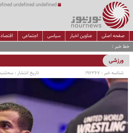
undefined undefined undefined undefined | س
صفحه اصلی
عناوین اخبار
سیاسی
اجتماعی
اقتصاد
خط خبر
ورزشی
شناسه خبر :
196367
تاریخ انتشار :
سه‌شنبه 1403/08/08 ساعت 