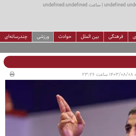
اعت undefined:undefined
ی
فرهنگی
بین الملل
حوادث
ورزشی
چندرسانه‌ای
23:26