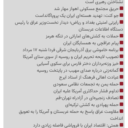
نشناختن رهبری است
حریق مجتمع مسکونی اهواز مهار شد
جو کنت: تهدید هسته‌ای ایران یک پروپاگانداست
رایزنی امنیتی بغداد و ریاض؛ دیدار نخست‌وزیر عراق با رئیس
دستگاه اطلاعات عربستان
حملات به کشتی‌های اماراتی در تنگه هرمز
پیام عراقچی به همسایگان ایران
برنامه خاموشی برق آذربایجان شرقی فردا شنبه 17 مرداد
تصویب لایحه تحریم ایران و روسیه از سوی سنای آمریکا
خیز وزنه‌برداران دختر فارس برای سکوی آسیایی
گمانه‌زنی درباره صدای مهیب در پایتخت روسیه
عیادت اهالی فرهنگ از استاد ایرج
حمله یمن به تجمعات نظامی سعودی
تداوم فشار حداکثری آمریکا علیه ایران
تصادف زنجیره‌ای در آزادراه تهران-قم
حمله پهپادی به کشتی ترکیه‌ای
مقاومت عراق پاسخ به حمله عربستان و آمریکا را به تعویق
انداخت
همتی: اقتصاد ایران با فروپاشی فاصله زیادی دارد