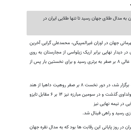
به مدال طلای جهان رسید تا تنها طلایی ایران در
مانی جهان در اوزان غیرالمپیکی، محمدعلی گرایی آخرین
بت ها و دارنده ۳ مدال برنز جهان در دیدار نهایی برابر اریک زیلواسی از مجارستان به روی
تشک رفت و در مدت زمان یک دقیقه و ۳۵ ثانیه با امتیاز عالی ۸ بر صفر به برتری رسید و برای نخستین بار پس از
گرایی پیش از این در دور مقدماتی که روز گذشته دوشنبه برگزار شد، در دور نخست ۸ بر صفر روهیت داهیا از هند
را شکست داد. وی سپس ۷ بر ۲ از سد میهایل برادو از مولداوی گذشت و در سومین مبارزه نیز ۱۴ بر ۶ مقابل تایزو
یی در نیمه نهایی نیز
ن، دیگر نماینده ایران در روز پایانی این رقابت ها بود که به مدال نقره جهان