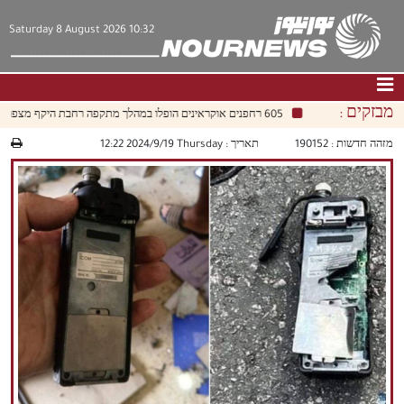
Saturday 8 August 2026 10:32
מבזקים :
605 רחפנים אוקראינים הופלו במהלך מתקפה רחבת היקף מצפון למוסקבה
דף הבית
|
צור קשר
|
אודות
מזהה חדשות :
190152
תאריך :
‫‫Thursday‬‬ 2024/9/19 12:22
חדשות
תרבות וחברה
כלכלה
פוליטיקה
מולטימדיה
|
فارسي
|
English
|
العربيه
|
|
עברית
|
中文
|
русский
|