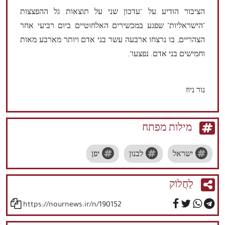
הציבור הודיע ​​על "עדכון שני על תוצאות גל ההפצצות
"הישראליות" שפגע במכשירים האלחוטיים ביום רביעי אחר
הצהריים, בו נרצחו ארבעה עשר בני אדם ויותר מארבע מאות
וחמישים בני אדם. נפצעו".
נור ניוז
מילות מפתח
ישראל
לבנון
יפן
לַחֲלוֹק
https://nournews.ir/n/190152