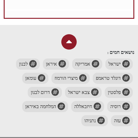
נושאים חמים :
ישראל
אמריקה
איראן
לבנון
דונלד טראמפ
מיצרי הורמוז
עומאן
פלסטין
צבא ישראל
דרום לבנון
רוסיה
חיזבאללה
המלחמה באיראן
עזה
נתניהו