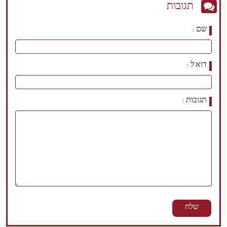
תגובות
שם
דוא'ל
תגובות