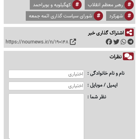
رهبر معظم انقلاب
کهگیلویه و بویراحمد
شهرکرد
شورای سیاست گذاری ائمه جمعه
اشتراک گذاری خبر
https://nournews.ir/n/190148
نظرات
نام و نام خانوادگی
ایمیل / موبایل
نظر شما