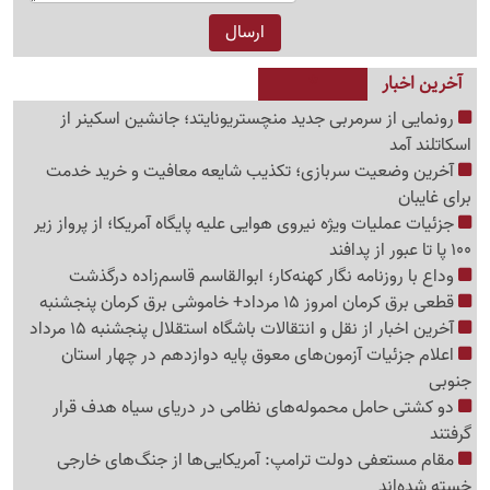
آخرین اخبار
رونمایی از سرمربی جدید منچستریونایتد؛ جانشین اسکینر از
اسکاتلند آمد
آخرین وضعیت سربازی؛ تکذیب شایعه معافیت و خرید خدمت
برای غایبان
جزئیات عملیات ویژه نیروی هوایی علیه پایگاه آمریکا؛ از پرواز زیر
100 پا تا عبور از پدافند
وداع با روزنامه نگار کهنه‌کار؛ ابوالقاسم قاسم‌زاده درگذشت
قطعی برق کرمان امروز 15 مرداد+ خاموشی برق کرمان پنجشنبه
آخرین اخبار از نقل و انتقالات باشگاه استقلال پنجشنبه 15 مرداد
اعلام جزئیات آزمون‌های معوق پایه دوازدهم در چهار استان
جنوبی
دو کشتی حامل محموله‌های نظامی در دریای سیاه هدف قرار
گرفتند
مقام مستعفی دولت ترامپ: آمریکایی‌ها از جنگ‌های خارجی
خسته شده‌اند