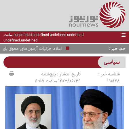
undefined undefined undefined undefined | ساعت
undefined:undefined
خط خبر
اعلام جزئیات آزمون‌های معوق پایه دوا
سیاسی
شناسه خبر :
تاریخ انتشار :
پنج‌شنبه
190148
1403/06/29 ساعت 11:57