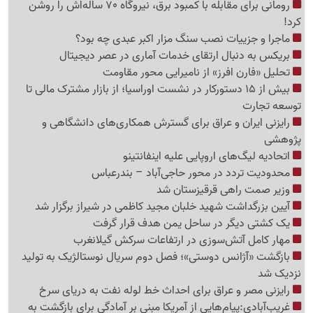
رومانی برای مقابله با کمبود برق، نیروگاه 70 ساله‌اش را روشن
کرد!
ماجرا و جزییات نصب سنگ مزار اکبر عبدی چه بود؟
بریکس به دنبال ارتقای خدمات آماری در عصر دیجیتال
تحلیل «فارن افرز» از نامیرایی محور مقاومت
بیش از 15 دستورکار در نشست اوراسیا؛ از بازار مشترک مالی تا
توسعه تجارت
رایزنی ایران و عراق برای گسترش همکاری‌های دانشگاهی و
پژوهشی
اتحادیه لیگ‌های اروپایی علیه اینفانتینو
محدودیت تردد در محور حاجی‌آباد – بندرعباس
وزیر صمت راهی قرقیزستان شد
آیین بزرگداشت شهید خلبان مجید کاظمی در شیراز برگزار شد
یک کشتی دیگر در ساحل یمن هدف قرار گرفت
مهار کامل آتش‌سوزی در ارتفاعات سرکش گیلانغرب
بازگشت «آژانس دوستی»؛ فصل دوم سریال نوستالژیک به تولید
نزدیک شد
رایزنی مصر و عراق برای احداث خط لوله نفت به دریای سرخ
غریب‌آبادی:پیام‌هایی از آمریکا مبنی بر آمادگی برای بازگشت به