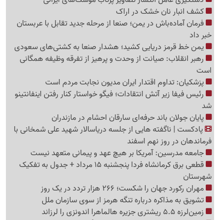
کشف انبار نان خشک در اراک
فرمان آماده‌باش در یمن؛ صنعا از مرحله جدید تقابل با عربستان
خبر داد
یمن خط قرمز دریایی کشید؛ هشدار صنعا به کشتی‌های سعودی
رهبر انقلاب: صیانت از وحدت و پرهیز از تفرقه وظیفه همگانی
است
پزشکیان: تداوم اقتدار ایران مدیون نجابت مردم است
رئیس فیفا زیر آتش انتقادات؛ فیگو خواستار کنار رفتن اینفانتینو
شد
پایان جولان باند حرفه‌ای سارقان احشام در مازندران
پادکست | ناگفته هایی از جلسه دریاسالار شهید علی شمخانی با
فرماندهان در روز نهم اسفند
جامعه مدرسین: آمریکا بر هیچ عهد و پیمانی متعهد نیست
قطعی برق کرمانشاه فردا پنجشنبه 15 مرداد + جدول به تفکیک
شهرستان
مهران رکورد جهان را شکست؛ 266 هزار تردد در یک روز
تشویق به مذاکره درباره تنگه هرمز از سوی سازمان ملل
زمین‌لرزه 5.5 ریشتری جزیره هالماهرا اندونزی را لرزاند