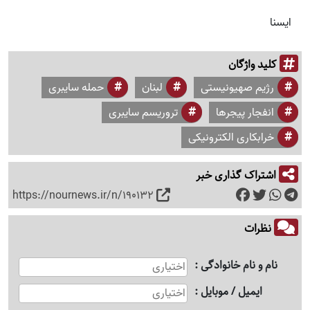
ایسنا
کلید واژگان
رژیم صهیونیستی
لبنان
حمله سایبری
انفجار پیجرها
تروریسم سایبری
خرابکاری الکترونیکی
اشتراک گذاری خبر
https://nournews.ir/n/190132
نظرات
نام و نام خانوادگی
ایمیل / موبایل