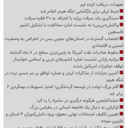
تعهدات دریافت کرده ایم
شرط ایران برای بازگشایی تنگه هرمز اعلام شد
دستگیری باند سرقت پراید با اعتراف به 30 فقره سرقت
واکنش«بی‌بی» به نشست امان؛ مخالفت با تشکیل کشور
فلسطین
اعتصاب گسترده در استان‌های جنوبی یمن در اعتراض به وضعیت
امنیتی و اقتصادی
سقوط صادرات نفت آمریکا به پایین‌ترین سطح در 8 ماه گذشته
بیانیه پایانی نشست امان؛ کشورهای عربی و اسلامی خواستار
توقف تجاوزات اسرائیل شدند
آخرین جزئیات از مذاکرات ایران و عمان؛ توافق بر سر مسیر تردد در
تنگه هرمز
گام بزرگ دولت در توسعه گردشگری؛ اعتبار تسهیلات بومگردی 2
برابر شد
حشدالشعبی هرگونه درگیری در سامراء را رد کرد
اوکراین به دنبال یک فاجعه انسانی در مقیاس بزرگ
تعیین تکلیف امتحانات نهایی معوق؛ ویژه دانش‌آموزان 4 استان و
غایبین موجه
آغاز موج بازگشت زائران اربعین؛ 24 کشته و 154 مصدوم در