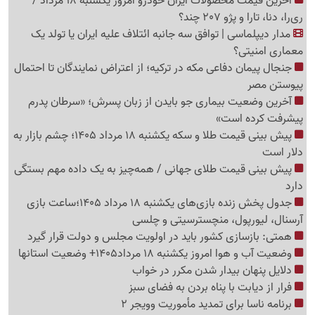
آخرین قیمت محصولات ایران خودرو امروز یکشنبه 18 مرداد /
ری‌را، دنا، تارا و پژو 207 چند؟
مدار دیپلماسی | توافق سه جانبه ائتلاف علیه ایران یا تولد یک
معماری امنیتی؟
جنجال پیمان دفاعی مکه در ترکیه؛ از اعتراض نمایندگان تا احتمال
پیوستن مصر
آخرین وضعیت بیماری جو بایدن از زبان پسرش؛ «سرطان پدرم
پیشرفت کرده است»
پیش بینی قیمت طلا و سکه یکشنبه 18 مرداد 1405؛ چشم بازار به
دلار است
پیش بینی قیمت طلای جهانی / همه‌چیز به یک داده مهم بستگی
دارد
جدول پخش زنده بازی‌های یکشنبه 18 مرداد 1405؛ساعت بازی
آرسنال، لیورپول، منچسترسیتی و چلسی
همتی: بازسازی کشور باید در اولویت مجلس و دولت قرار گیرد
وضعیت آب و هوا امروز یکشنبه 18 مرداد1405+ وضعیت استانها
دلایل پنهان بیدار شدن مکرر در خواب
فرار از دیابت با پناه بردن به فضای سبز
برنامه ناسا برای تمدید مأموریت وویجر 2