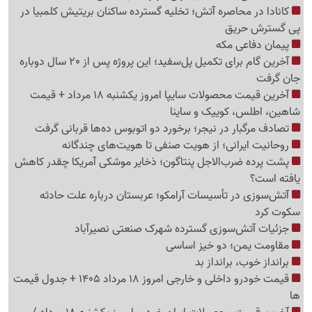
کانادا در محاصره آتش؛ تخلیه گسترده ساکنان بریتیش کلمبیا در
پی گسترش حریق
پیمان دفاعی مکه
آخرین گام برای تکمیل پل‌سفید؛ این پروژه پس از 20 سال دوباره
جان گرفت
آخرین قیمت محصولات سایپا امروز یکشنبه 18 مرداد + قیمت
شاهین، اطلس، کوییک و ساینا
تصادف مرگبار در نیجر؛ برخورد دو اتوبوس ده‌ها قربانی گرفت
روحانیت ایرانی؛ از هویت صنفی تا هویت‌های چندگانه
پشت پرده ضرب‌الاجل پنتاگون؛ ذخایر موشکی آمریکا چقدر کاهش
یافته است؟
آتش‌سوزی در تأسیسات آرامکو؛ عربستان درباره علت حادثه
سکوت کرد
جزئیات آتش‌سوزی گسترده شهرک صنعتی نصیرآباد
مقاومت یمن؛ دو خیز اساسی
برانداز خوب، برانداز بد
قیمت خودرو داخلی و خارجی امروز 18 مرداد 1405 + جدول قیمت
ها