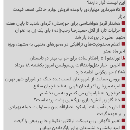
این لیست قرار دارند؟
کلاهبرداری میلیاردی با وعده فروش لوازم خانگی نصف قیمت
بازار
هشدار قرمز هواشناسی برای خوزستان؛ گرمای شدید تا پایان هفته
جزئیات تازه از قتل حمیدرضا رجب‌زاده ؛ پای یک زن به عنوان
متهم اصلی در پرونده باز شد
اعلام محدودیت‌های ترافیکی در محورهای منتهی به مشهد، ویژه
آخر ماه صفر
نوراینفو | 5 راهکار ساده برای خواب بهتر در تابستان
آخرین اخبار نقل‌وانتقالات پرسپولیس امروز یکشنبه 18 مرداد
1405؛ جوان‌گرایی ادامه دارد
بررسی حمایت از شهروندان آسیب‌دیده جنگ در شورای شهر تهران
ضربه مرزبانی آذربایجان غربی به قاچاقچیان سلاح
عراقچی: نه فراموش می کنیم و نه می بخشیم
خط گاز زیر آتش؛ بازی بزرگ‌تری پشت پرده است؟
آتش در تأسیسات آرامکو؛ انصارالله یمن مسئولیت حمله پهپادی
را بر عهده گرفت
تغییر ناگهانی روی نیمکت تراکتور؛ نکونام جای ربیعی را گرفت
امید بخشی دانشمندان برای بازگرداندن بینایی