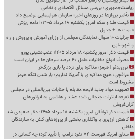
دیدار پزشکیان با رهبر انقلاب در آغاز سومین سال
ریاست‌جمهوری؛ بررسی مسائل اقتصادی و نظامی
تأخیر پروازها در روزهای اخیر؛ سازمان هواپیمایی توضیح داد
قیمت طلا و سکه امروز یکشنبه 18 مرداد 1405؛ ادامه ریزش
قیمت ها + جدول
جزئیات 10 سوال نمایندگان مجلس از وزرای آموزش و پرورش و راه
و شهرسازی
قیمت دلار امروز یکشنبه 18 مرداد 1405؛ عقب‌نشینی یورو
مصرف انواع دخانیات عامل 40 درصد سرطان‌ها در ایران است
نورویدئو | هرمز؛ مذاکره برای تردد یا بازی بزرگ‌تر
عراقچی: هیچ مذاکره‌ای با آمریکا نداریم؛ باز شدن تنگه هرمز
مشروط است
تصویب مواد جدید لایحه مقابله با جنایات بین‌المللی در مجلس
تعرفه اینترنت جنجالی شد؛ هشدار هاشمی به اپراتورهای
گرا‌ن‌فروش
قیمت دلار توافقی امروز یکشنبه 18 مرداد 1405؛ دلار صعودی شد
کاهش ارزبری با واگذاری بخشی از پروژه‌های کلان به سازندگان
داخلی
سنای آمریکا فهرست 74 نفره ترامپ را تأیید کرد؛ چه کسانی در