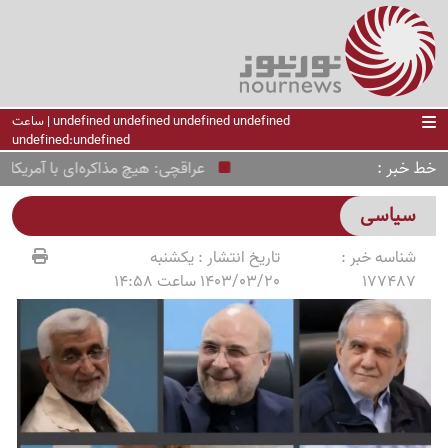
undefined undefined undefined undefined | ساعت
undefined:undefined
خط خبر
عراقچی: هیچ مذاکره‌ای با آمریکا ند
سیاسی
شناسه خبر :
تاریخ انتشار :
یکشنبه
177487
1403/03/20 ساعت 14:58