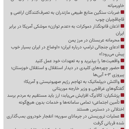
خاورمیانه
ضربات سنگین منابع طبیعی مازندران به تصرف‌کنندگان اراضی و
قاچاقچیان چوب
اذعان قانونگذار دموکرات به «عدم توازن» موشکی آمریکا در برابر
ایران
محرمانه عربستان در مرز یمن
ادعای جنجالی ترامپ درباره ایران؛ «اوضاع در ایران بسیار خوب
پیش می‌رود!»
واقعیت‌ها را بپذیرید و به تعهدات خود عمل کنید
حضور چهره‌های کلیدی در دیدار استقلال و استقلال خوزستان؛
پیروزی 3-0 آبی‌ها
واکنش دیپلماتیک به تهاجم رژیم صهیونیستی و آمریکا؛
گفتگوهای عراقچی و وزیر خارجه موریتانی
پزشکیان: کالابرگ افزایش می‌یابد؛ ارز باید مستقیم به مردم برسد
تأمین اجتماعی؛ تمامی سامانه‌ها و خدمات بدون هیچ‌گونه
اختلالی در دسترس هستند
عملیات تروریستی در جرمانای سوریه؛ انفجار خودروی بمب‌گذاری
شده قربانی گرفت