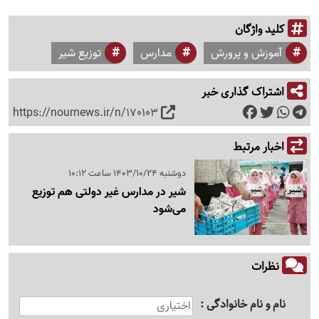
کلید واژگان
آموزش و پرورش
مدارس
توزیع شیر
اشتراک گذاری خبر
https://nournews.ir/n/170103
اخبار مرتبط
دوشنبه 1403/10/24 ساعت 10:12
شیر در مدارس غیر دولتی هم توزیع
می‌شود
نظرات
نام و نام خانوادگی