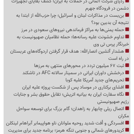
ردپای شرکت آلمانی در حملات به ایران؛ کشف بقایای تجهیزات
دشمن در فرودگاه جهرم
بن‌بست در مذاکرات لبنان و اسرائیل؛ چرا حزب‌الله از ابتدا به
نتیجه آن بدبین بود؟
حمله یمنی‌ها به مراکز فرماندهی نیروهای سعودی در مرز
تداوم خشونت علیه رسانه‌ها؛ حمله نظامیان صهیونیست به
خبرنگار پرس تی وی
هشدار آتشین انصارالله: هدف قرار گرفتن اردوگاه‌های عربستان
در راه است
ثبت 67 میلیون تردد در محورهای منتهی به مرزها
درخشش داوران ایرانی در سمینار سالانه AFC در تاشکند
تحریم‌های جدید آمریکا علیه کوبا
افشای برکناری در موساد پس از شکست پروژه علیه ایران
نگاه سفارت ایران به بیانیه اتریش؛ تقابل حقوق بشر و جنایات
رژیم صهیونیستی
اتصال ریلی چابهار به زاهدان؛ گام بزرگ برای توسعه سواحل
مکران
افسردگی و اُفت شدید روحیه ملوانان ناو هواپیمابر آبراهام لینکلن
کریدورهای شمالی و جنوبی تنگه هرمز؛ برنامه جدید برای مدیریت