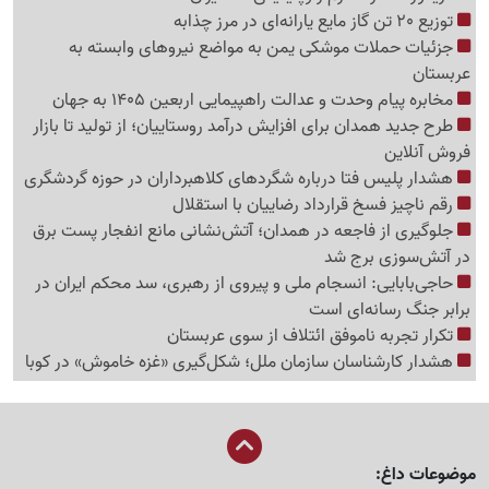
توزیع 20 تن گاز مایع یارانه‌ای در مرز چذابه
جزئیات حملات موشکی یمن به مواضع نیروهای وابسته به
عربستان
مخابره پیام وحدت و عدالت راهپیمایی اربعین 1405 به جهان
طرح جدید همدان برای افزایش درآمد روستاییان؛ از تولید تا بازار
فروش آنلاین
هشدار پلیس فتا درباره شگردهای کلاهبرداران در حوزه گردشگری
رقم ناچیز فسخ قرارداد رضاییان با استقلال
جلوگیری از فاجعه در همدان؛ آتش‌نشانی مانع انفجار پست برق
در آتش‌سوزی برج شد
حاجی‌بابایی: انسجام ملی و پیروی از رهبری، سد محکم ایران در
برابر جنگ رسانه‌ای است
تکرار تجربه ناموفق ائتلاف از سوی عربستان
هشدار کارشناسان سازمان ملل؛ شکل‌گیری «غزه‌ خاموش» در کوبا
موضوعات داغ: