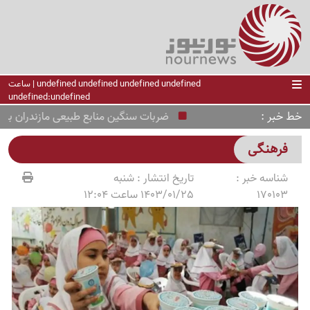
undefined undefined undefined undefined | ساعت
undefined:undefined
خط خبر
ضربات سنگین منابع طبیعی مازندران به تصر
فرهنگی
شناسه خبر :
تاریخ انتشار :
شنبه
170103
1403/01/25 ساعت 12:04