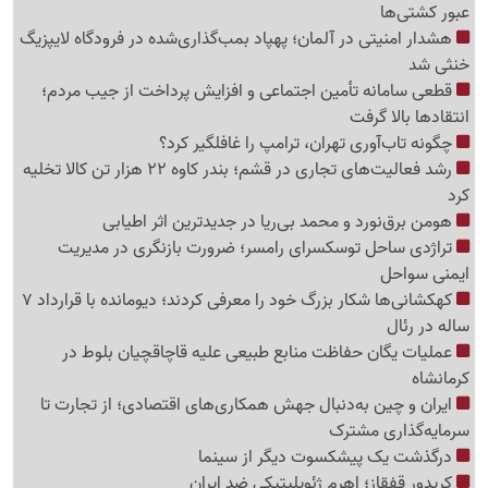
عبور کشتی‌ها
هشدار امنیتی در آلمان؛ پهپاد بمب‌گذاری‌شده در فرودگاه لایپزیگ
خنثی شد
قطعی سامانه تأمین اجتماعی و افزایش پرداخت از جیب مردم؛
انتقادها بالا گرفت
چگونه تاب‌آوری تهران، ترامپ را غافلگیر کرد؟
رشد فعالیت‌های تجاری در قشم؛ بندر کاوه 22 هزار تن کالا تخلیه
کرد
هومن برق‌نورد و محمد بی‌ریا در جدیدترین اثر اطیابی
تراژدی ساحل توسکسرای رامسر؛ ضرورت بازنگری در مدیریت
ایمنی سواحل
کهکشانی‌ها شکار بزرگ خود را معرفی کردند؛ دیومانده با قرارداد 7
ساله در رئال
عملیات یگان حفاظت منابع طبیعی علیه قاچاقچیان بلوط در
کرمانشاه
ایران و چین به‌دنبال جهش همکاری‌های اقتصادی؛ از تجارت تا
سرمایه‌گذاری مشترک
درگذشت یک پیشکسوت دیگر از سینما
کریدور قفقاز؛ اهرم ژئوپلیتیکی ضد ایران