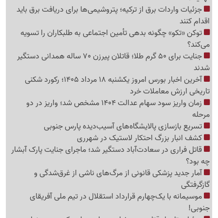
جزئیات واردات برق از ترکیه؛ پتروشیمی‌ها برای دریافت برق باید
اقدام کنند
توکن «تکو» چگونه بدهی تأمین اجتماعی به طلبکاران را تسویه
می‌کند؟
جنایت برای 50 گرم طلا؛ قاتلان پیرزن 70 ساله همدانی دستگیر
شدند
آخرین اخبار بورس امروز یکشنبه 18 مرداد 1405؛ رکورد شکنی
تاریخی ارزش معاملات خرد
زمان واریز سود سهام عدالت 1404 مشخص شد؛ واریز در دو
مرحله
تسریع بازسازی پالایشگاه‌های آسیب‌دیده پارس جنوبی
کشف انبار بزرگ احتکار لاستیک در شهرری
قاتل فراری در سعادت‌آباد دستگیر شد؛ ماجرای جنایت پارک آبشار
چه بود؟
آمار جدید پزشکی قانونی از مرگ‌های ناشی از غرق‌شدگی و
گازگرفتگی
موسیمانه با یک‌چهارم قرارداد استقلال در تیم ملی آفریقای
جنوبی!