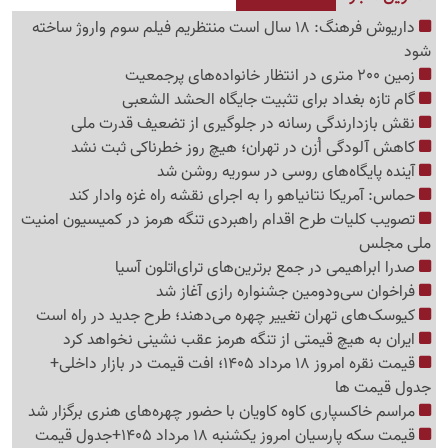
داریوش فرهنگ: 18 سال است منتظریم فیلم سوم واروژ ساخته
شود
زمین 200 متری در انتظار خانواده‌های پرجمعیت
گام تازه بغداد برای تثبیت جایگاه الحشد الشعبی
نقش بازدارندگی رسانه در جلوگیری از تضعیف قدرت ملی
کاهش آلودگی اُزن در تهران؛ هیچ روز خطرناکی ثبت نشد
آینده پایگاه‌های روسی در سوریه روشن شد
حماس: آمریکا نتانیاهو را به اجرای نقشه راه غزه وادار کند
تصویب کلیات طرح اقدام راهبردی تنگه هرمز در کمیسیون امنیت
ملی مجلس
صدرا ابراهیمی در جمع برترین‌های ترای‌اتلون آسیا
فراخوان سی‌ودومین جشنواره رازی آغاز شد
کیوسک‌های تهران تغییر چهره می‌دهند؛ طرح جدید در راه است
ایران به هیچ قیمتی از تنگه هرمز عقب نشینی نخواهد کرد
قیمت نقره امروز 18 مرداد 1405؛ افت قیمت در بازار داخلی+
جدول قیمت ها
مراسم خاکسپاری کاوه کاویان با حضور چهره‌های هنری برگزار شد
قیمت سکه پارسیان امروز یکشنبه 18 مرداد 1405+جدول قیمت