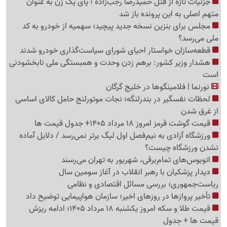
جزئیات تازه از قتل حمیدرضا رجب‌زاده ؛ پای یک زن به عنوان
متهم اصلی به این پرونده باز شد
مجلس برای بنزین نسخه جدید پیچید؛ سهمیه از خودرو به کد
ملی می‌رسد؟
قطعه‌سازان خواستار احیای شورای سیاست‌گذاری خودرو شدند
هشدار وزیر کشور: برهم زدن وحدت و همبستگی ملی نابخشودنی
است
نورنما | فلامینگوها در خلیج گرگان
لحظات نفسگیر در بندرلنگه؛ نجات موتورلنج حامل کالای اساسی
از غرق شدن
قیمت گوشت قرمز امروز 18 مرداد 1405+ جدول قیمت ها
ورزشگاه آزادی به نیم‌فصل اول لیگ برتر نمی‌رسد / دلایل آماده
نشدن ورزشگاه چیست؟
اتوبوس‌های تمام‌برقی، شهریور به تهران می‌رسند
دیدار پزشکیان با رهبر انقلاب در آغاز سومین سال
ریاست‌جمهوری؛ بررسی مسائل اقتصادی و نظامی
تأخیر پروازها در روزهای اخیر؛ سازمان هواپیمایی توضیح داد
قیمت طلا و سکه امروز یکشنبه 18 مرداد 1405؛ ادامه ریزش
قیمت ها + جدول