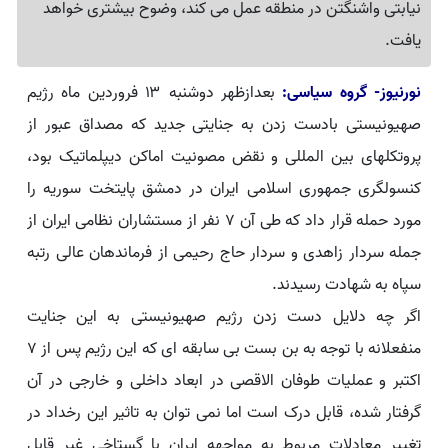
نیابتی واشنگتن در منطقه عمل می کند، وضوح بیشتری خواهد
یافت.
نورنیوز- گروه سیاسی:
بعدازظهر دوشنبه ۱۳ فروردین ماه رژیم
صهیونیستی بادست زدن به جنایتی جدید که مصداق عبور از
پروتکلهای بین المللی و نقض مصونیت اماکن‌ دیپلماتیک بود،
کنسولگری جمهوری اسلامی ایران در دمشق پایتخت سوریه را
مورد حمله قرار داد که طی آن ۷ نفر از مستشاران نظامی ایران از
جمله سردار زاهدی و سردار حاج رحیمی از فرماندهان عالی رتبه
سپاه به شهادت رسیدند.
اگر چه دلایل دست زدن رژیم صهیونیستی به این جنایت
منفعلانه با توجه به بن بست بی سابقه ای که این رژیم پس از ۷
اکتبر و عملیات طوفان الاقصی در ابعاد داخلی و خارجی در آن
گرفتار شده، قابل درک است اما نمی توان به تاثیر این رخداد در
تغییر معادلات مربوط به مواجهه ایران با گستاخی غیر قابل