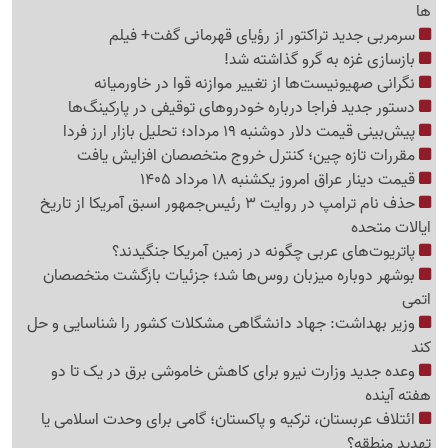
ها
سرمربی جدید تراکتور از رؤیای قهرمانی گفت+ فیلم
بازسازی غزه به گرو گذاشته شد!
نگرانی صهیونیست‌ها از تغییر موازنه قوا در خاورمیانه
دستور جدید فراجا درباره خودروهای توقیفی در پارکینگ‌ها
پیش‌بینی قیمت دلار دوشنبه 19 مرداد؛ تحلیل بازار ارز فردا
مقررات تازه چین؛ کنترل خروج متخصصان افزایش یافت
قیمت دینار عراق امروز یکشنبه 18 مرداد 1405
حذف نام ترامپ در روایت 3 رئیس‌جمهور اسبق آمریکا از تاریخ
ایالات متحده
پاتریوت‌های عربی چگونه در زمین آمریکا جنگیدند؟
بوشهر دوباره میزبان روس‌ها شد؛ جزئیات بازگشت متخصصان
اتمی
وزیر بهداشت: جهاد دانشگاهی مشکلات کشور را شناسایی و حل
کند
وعده جدید وزارت نیرو برای کاهش خاموشی برق در یک تا دو
هفته آینده
ائتلاف عربستان، ترکیه و پاکستان؛ گامی برای وحدت اسلامی یا
تهدید منطقه؟