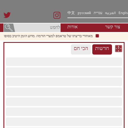
Engli
العربيه
עברית
русский
中文
צור קשר
אודות
מאחורי בריצתו של טראמפ למצרי הורמוז: מדוע הזמן היטיב בסופו של דבר
חדשות
הכי חם