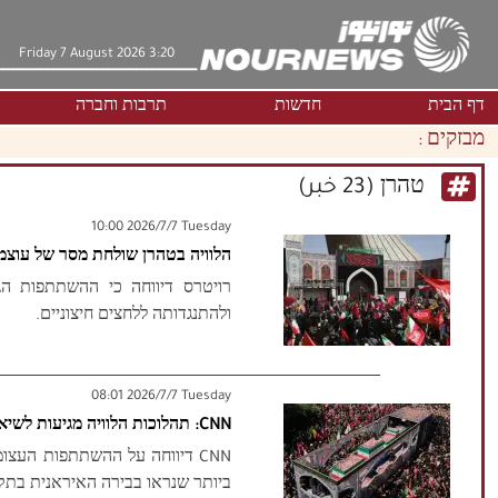
Friday 7 August 2026 3:20
דף הבית
חדשות
תרבות וחברה
מבזקים :
טהרן (23 خبر)
‫‫Tuesday‬‬ 2026/7/7 10:00
הלוויה בטהרן שולחת מסר של עוצמ
רויטרס דיווחה כי ההשתתפות הג
ולהתנגדותה ללחצים חיצוניים.
‫‫Tuesday‬‬ 2026/7/7 08:01
CNN: תהלוכות הלוויה מגיעות לשיאן בטהרן היום
CNN דיווחה על ההשתתפות העצו
ביותר שנראו בבירה האיראנית בתק