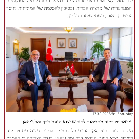
שר החוץ האיראני עבאס עראקצ'י דן בהשלכות פעולותיה התוקפניות
והמערערות של ארצות הברית, ובסיכון להסלמה של המתיחות וחוסר
הביטחון באזור, בשתי שיחות טלפון ...
‫Saturday‬ 2026/8/1 17:38
עיראק וטורקיה מסכימות לחידוש יצוא הנפט דרך נמל ג'יהאן
משרד הנפט העיראקי הודיע ​​על חתימת הסכם לשנה עם טורקיה