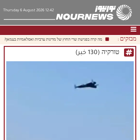
Thursday 6 August 2026 12:42
מבזקים :
מה קרה בפגישת שרי החוץ של מדינות ערביות ואסלאמיות בעמאן?
לפחות 
דף הבית
|
צור קשר
|
אודות
טורקיה (130 خبر)
חדשות
תרבות וחברה
כלכלה
פוליטיקה
מולטימדיה
|
فارسي
|
English
|
العربيه
|
|
עברית
|
中文
|
русский
|