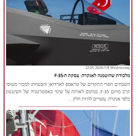
‫‫Wednesday‬‬ 2026/7/8 22:05
מלכודת שהוטמנה לאנקרה: עסקת ה-F-35
השבחים חסרי התקדים של טראמפ לארדואן והבטחתו למכור מטוסי
קרב מדגם F-35, במקום לאותת על שינוי באסטרטגיה של וושינגטון
כלפי אנקרה, עשויים להיות חלק ...