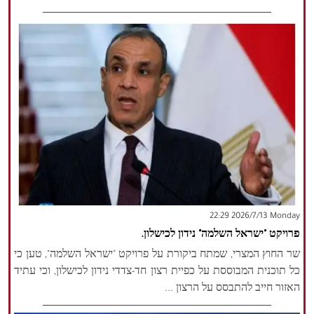
‫‫Monday‬‬ 2026/7/13 22:29
פרויקט "ישראל השלמה" נידון לכישלון.
שר החוץ המצרי, שמתח ביקורת על פרויקט "ישראל השלמה", טען כי
כל תוכנית המבוססת על כפיית רצון חד-צדדי נידון לכישלון, וכי עתיד
האזור חייב להתבסס על הרצון ...