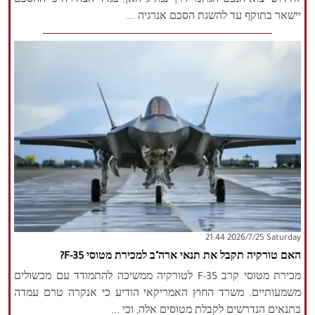
לחידוש יצוא הנפט הגולמי דרך נמל ג'יהאן. בגדד הצהירה כי ההסכם
יישאר בתוקף עד להשגת הסכם אנרגיה ...
‫Saturday‬ 2026/7/25 21:44
האם טורקיה תקבל את תנאי ארה"ב למכירת מטוסי F-35?
מכירת מטוסי קרב F-35 לטורקיה ממשיכה להתמודד עם מכשולים
משמעותיים. משרד החוץ האמריקאי הודיע ​​כי אנקרה טרם עמדה
בתנאים הנדרשים לקבלת מטוסים אלה, וכי ...