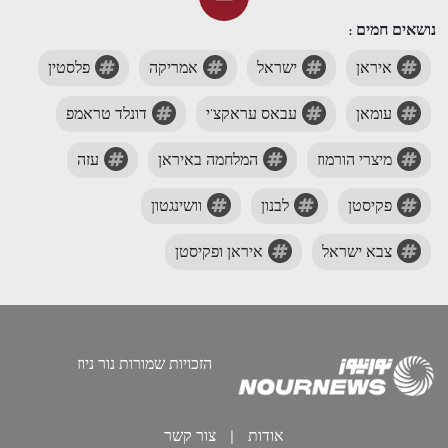
נושאים חמים :
איראן
ישראל
אמריקה
פלסטין
עומאן
עבאס עראקצ'י
דונלד טראמפ
מיצרי הורמוז
המלחמה באיראן
עזה
פקיסטן
לבנון
וושינגטון
צבא ישראל
איראן ופקיסטן
הזכויות שמורות נור ניוז
אודות
|
צור קשר