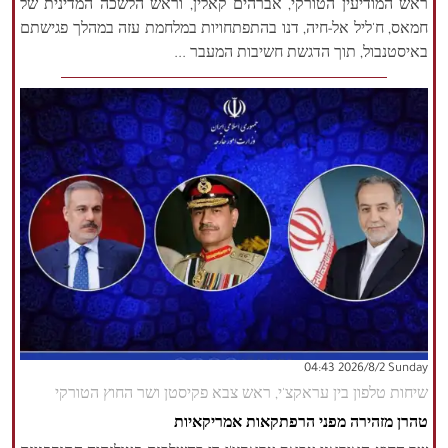
ראש המודיעין הטורקי, אברהים קאלין, וראש הלשכה המדינית של
חמאס, ח'ליל אל-חיה, דנו בהתפתחויות במלחמת עזה במהלך פגישתם
באיסטנבול, תוך הדגשת חשיבות המעבר ...
‫‫Sunday‬‬ 2026/8/2 04:43
שיחות טלפון בין עראקצ'י, ראש צבא פקיסטן ושר החוץ הטורקי
טהרן מזהירה מפני הרפתקאות אמריקאיות