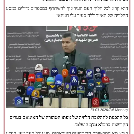
מסיבית במסע ההלוויה של מנהיג האומה המעונה.
הוא קרא לכל חלקי העם העיראקי להשתתף במספרים גדולים במסע
ההלוויה של האייתוללה סעיד עלי חמינאי.
‫‫Monday‬‬ 2026/7/6 23:03
כל ההכנות לתהלוכת הלוויה של גופתו הטהורה של האימאם בערים
הקדושות כרבלא ונג'ף הושלמו.