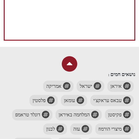
נושאים חמים :
איראן
ישראל
אמריקה
עבאס עראקצ'י
עומאן
פלסטין
פקיסטן
המלחמה באיראן
דונלד טראמפ
מיצרי הורמוז
עזה
לבנון