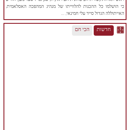
ראש תא התקשורת הביטחונית העיראקית, סגן גנרל סעד מען, הודיע
כי הושלמו כל ההכנות להלווייתו של מנהיג המהפכה האסלאמית,
האייתוללה הגדול סייד עלי חמינאי, ...
חדשות
הכי חם