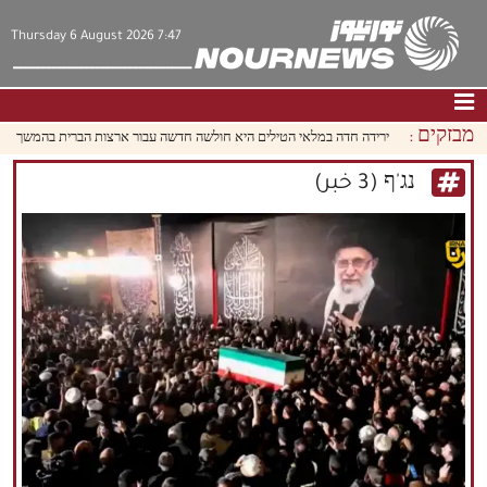
Thursday 6 August 2026 7:47
מבזקים :
ירידה חדה במלאי הטילים היא חולשה חדשה עבור ארצות הברית בהמשך המלחמ
דף הבית
|
צור קשר
|
אודות
נג'ף (3 خبر)
חדשות
תרבות וחברה
כלכלה
פוליטיקה
מולטימדיה
|
فارسي
|
English
|
العربيه
|
|
עברית
|
中文
|
русский
|