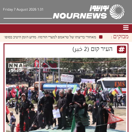
Friday 7 August 2026 1:31
מבזקים :
מאחורי בריצתו של טראמפ למצרי הורמוז: מדוע הזמן היטיב בסופו של ד
דף הבית
|
צור קשר
|
אודות
העיר קום (2 خبر)
חדשות
תרבות וחברה
כלכלה
פוליטיקה
מולטימדיה
|
فارسي
|
English
|
العربيه
|
|
עברית
|
中文
|
русский
|