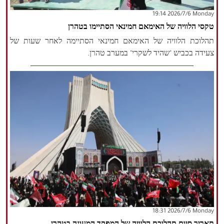
‫‫Monday‬‬ 2026/7/6 19:14
הזכויות שמורות נור ניוז
טקסי הלוויה של האימאם חמינאי הסתיימו בטהרן
תהלוכת הלוויה של האימאם חמינאי הסתיימה לאחר שעות של
צעידה בכביש "שהיד לשקרי" במערב טהרן.
‫‫Monday‬‬ 2026/7/6 18:31