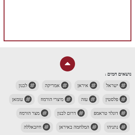
נושאים חמים :
ישראל
איראן
אמריקה
לבנון
פלסטין
עזה
מיצרי הורמוז
עומאן
דונלד טראמפ
דרום לבנון
מצר הורמוז
נתניהו
המלחמה באיראן
חיזבאללה