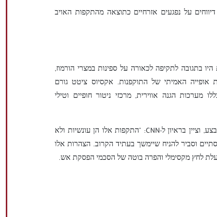
 דיווחים על נפגעים אזרחיים כתוצאה מהתקפות האויב
ו בתגובה לתקיפה לכאורה על ספינות במצרי הורמוז,
 אופייה האמיתי של התוקפנות. אקסיוס ציטט גורם
מערכות הגנה אווירית, מרכזי ניטור חופיים וטילי
בהקשר קשור, גורם אמריקאי הודה באופי העוין של המבצע, וציין בראיון ל-CNN: "התקפות אלו הן עונשיות ולא
הסתיים וסביר להניח שיימשך בעתיד הקרוב. הצהרות אלו
לת לחץ מקסימלי והפרה בוטה של הסכמי הפסקת אש.