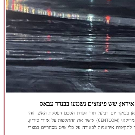
 איראן; שש פיצוצים נשמעו בבנדר עבאס
 בבוקר יום רביעי, תוך הפרת הסכם הפסקת האש. זוהי
המתקפה העזה ביותר מאז נחתם ההסכם. פיקוד המרכז האמריקאי (CENTCOM) אישר את ההתקפות על אזורי סיריק,
 לתקיפות איראניות לכאורה על כלי שיט מסחריים במצרי