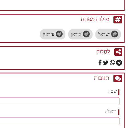
מילות מפתח
ישראל
איראן
עיראק
לַחֲלוֹק
תגובות
שם
דוא'ל