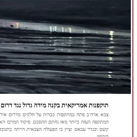
תוקפנות אמריקאית בקנה מידה גדול נגד דרום
צבא ארה"ב פתח במתקפות כבדות על חלקים מדרום איראן
קשם ובנדר עבאס, וציין כי הפעולה הצבאית הייתה בתגובה