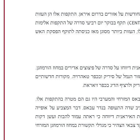
דשות על אזורים בדרום איראן. התקפות אלו הן העזות
ביותר מאז הפסקת האש. פיקוד המרכז האמריקאי (CENTCOM) תקף בבוקר יום רביעי סדרה של התקפות אלימות
, העזות ביותר מסוגן מאז כניסתה לתוקף הפסקת האש
ית דיווחו על סדרה של פיצוצים אדירים במחוז הורמוזגן.
זור הנמל של סיריק ובכפר טאהרויה. מקורות חדשותיים
ריק ולרציף הדיג בכפר זיאראת.
באס המזרחי והמערבי היו גם הם מטרה בהתקפות אלו.
ביב שדה התעופה בנדר עבאס, דבר המצביע על אופייה
ת האיראנית דיווחה כי ראתה עמוד להבות ועשן דקות
 צבאי הצהיר כי מגדלי תקשורת במחוז הורמוזגן המזרחי