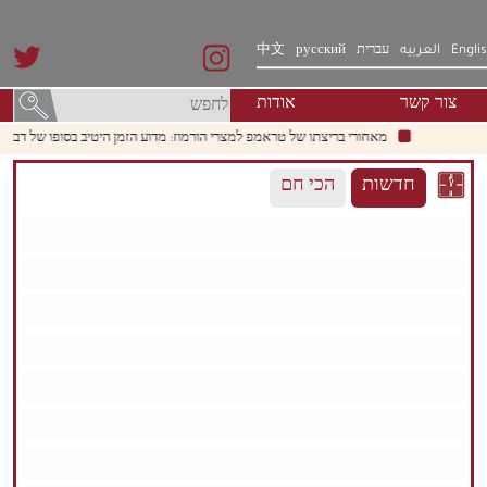
Engli
العربيه
עברית
русский
中文
צור קשר
אודות
מאחורי בריצתו של טראמפ למצרי הורמוז: מדוע הזמן היטיב בסופו של דבר עם אירא
חדשות
הכי חם