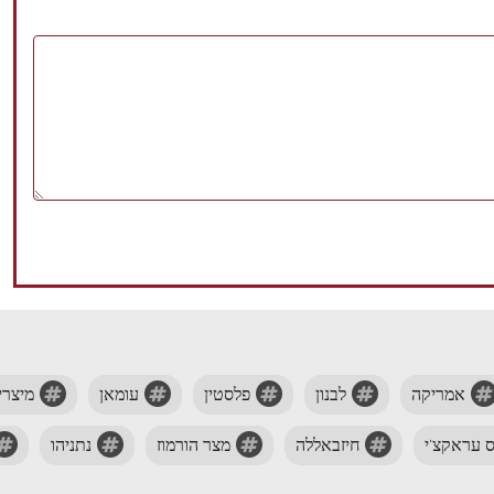
אמריקה
לבנון
פלסטין
עומאן
מיצרי
 עראקצ'י
חיזבאללה
מצר הורמוז
נתניהו