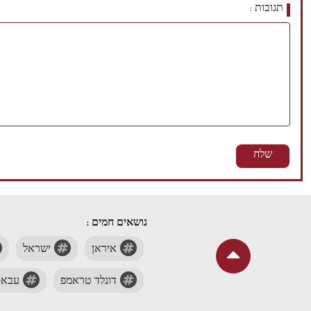
תגובות
נושאים חמים :
איראן
ישראל
דונלד טראמפ
עבאס