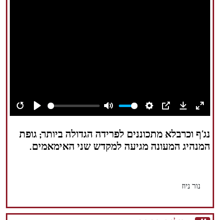
הזכויות שמורות נור ניוז
Restart
Play
Mute
Settings
PIP
Download
Enter
fullsc
נג'ף וכרבלא מתכוננים לפרידה הגדולה ביותר; גופת
המנהיג המעונה מגיעה למקדש שני האימאמים.
נור ניוז