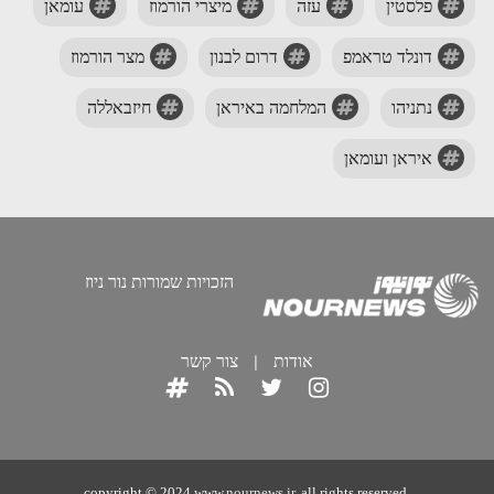
פלסטין
עזה
מיצרי הורמוז
עומאן
דונלד טראמפ
דרום לבנון
מצר הורמוז
נתניהו
המלחמה באיראן
חיזבאללה
איראן ועומאן
הזכויות שמורות נור ניוז
אודות
|
צור קשר
copyright © 2024
www.nournews.ir
, all rights reserved.