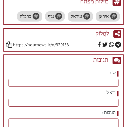
מילות מפתח
איראן
עיראק
נג'ף
כרבלה
לַחֲלוֹק
https://nournews.ir/n/329133
תגובות
שם
דוא'ל
תגובות