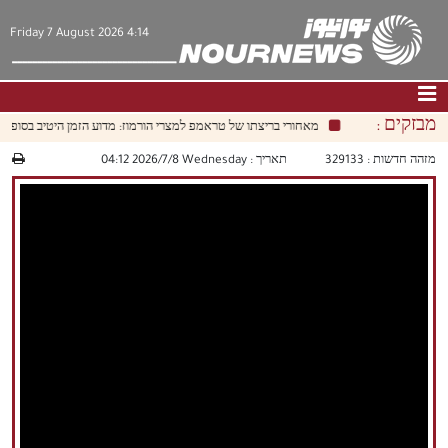
Friday 7 August 2026 4:14
מבזקים :
מאחורי בריצתו של טראמפ למצרי הורמוז: מדוע הזמן היטיב בסופו של
דף הבית
|
צור קשר
|
אודות
מזהה חדשות :
329133
תאריך :
‫‫Wednesday‬‬ 2026/7/8 04:12
חדשות
תרבות וחברה
כלכלה
פוליטיקה
מולטימדיה
|
فارسي
|
English
|
العربيه
|
|
עברית
|
中文
|
русский
|