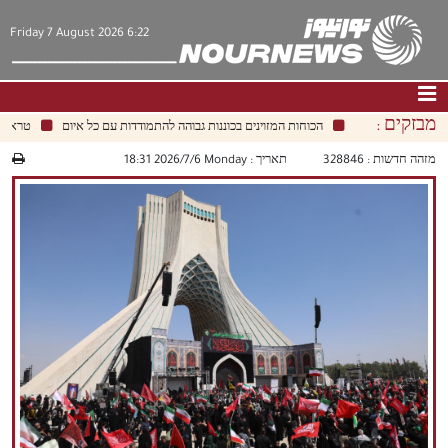
Friday 7 August 2026 6:22
מבזקים :
הכוחות המזוינים בכוננות גבוהה להתמודדות עם כל איום
טראמפ מצ
דף הבית
|
צור קשר
|
אודות
מזהה חדשות :
328846
תאריך :
‫‫Monday‬‬ 2026/7/6 18:31
חדשות
תרבות וחברה
כלכלה
פוליטיקה
מולטימדיה
|
فارسي
|
English
|
العربيه
|
|
עברית
|
中文
|
русский
|