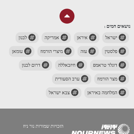
נושאים חמים :
ישראל
איראן
אמריקה
לבנון
פלסטין
עזה
מיצרי הורמוז
עומאן
דונלד טראמפ
חיזבאללה
דרום לבנון
מצר הורמוז
ערב הסעודית
המלחמה באיראן
צבא ישראל
הזכויות שמורות נור ניוז