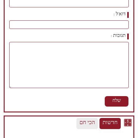
דוא'ל
תגובות
חדשות
הכי חם