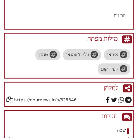
נור ניוז
מילות מפתח
איראן
עלי ח'אמנאי
טהרן
העיר קום
לַחֲלוֹק
https://nournews.ir/n/328846
תגובות
שם