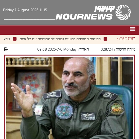
Friday 7 August 2026 11:15
מבזקים :
הכוחות המזוינים בכוננות גבוהה להתמודדות עם כל איום
טראמפ מצפ
דף הבית
|
צור קשר
|
אודות
מזהה חדשות :
328724
תאריך :
‫‫Monday‬‬ 2026/7/6 09:58
חדשות
תרבות וחברה
כלכלה
פוליטיקה
מולטימדיה
|
فارسي
|
English
|
العربيه
|
|
עברית
|
中文
|
русский
|