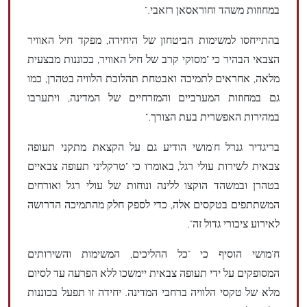
במחוזות משהד וחוראסאן רזאבי."
בהתייחסו למשימות הביטחון של היחידה, מפקד חיל האוויר
הצבאי הבהיר כי "מסוקי קרב של חיל האוויר, בכוננות מבצעית
מלאה, אחראים לתמיכה ואבטחת תהלוכת הלוויה בטהרן, כמו
גם במחוזות המערביים והמזרחיים של המדינה, ויתערבו
במהירות האפשרית בעת הצורך."
בריגדיר גנרל ח'מושי הודיע גם על הקצאת מתקני תעופה
צבאית לשירות עולי רגל, באומרו כי "טרקליני תעופה צבאיים
בטהרן ובמשהד הוקצו ללינה ונוחות של עולי רגל ואורחים
המשתתפים בטקסים אלה, כדי לספק חלק מהתמיכה הדרושה
לאירוע ציבורי גדול זה".
ח'מושי הוסיף כי "כל ההליכים, המשימות והשירותים
המסופקים על ידי תעופה צבאית יימשכו ללא הפרעה עד לסיום
מלא של טקסי הלוויה ברחבי המדינה. יחידה זו תפעל בכוננות