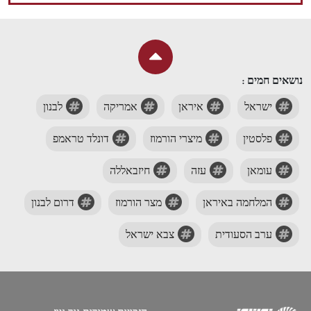
נושאים חמים :
ישראל
איראן
אמריקה
לבנון
פלסטין
מיצרי הורמוז
דונלד טראמפ
עומאן
עזה
חיזבאללה
המלחמה באיראן
מצר הורמוז
דרום לבנון
ערב הסעודית
צבא ישראל