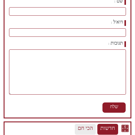
שם
דוא'ל
תגובות
חדשות
הכי חם