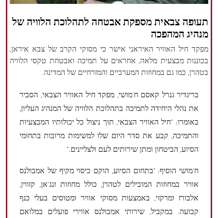
הזכויות שמורות נור ניוז
תעופה צבאית מספקת אבטחה לתהלוכת הלוויה של
מנהיג המהפכה
מפקד חיל האוויר האיראני אישר כי מסוקי הקרב של צבא איראן,
בכוננות מבצעית מלאה, אחראים על תמיכה ואבטחת טקסי הלוויה
בטהרן, כמו גם במחוזות המערביים והמזרחיים של המדינה.
בריגדיר גנרל קאסם ח'מושי, מפקד חיל האוויר הצבאי, הסביר
את נהלי היחידה לתמיכה בתהלוכת הלוויה של המנהיג העליון,
באומרו: "חיל האוויר הצבאי, תוך ניצול כל יכולותיו המבצעיות
והתמיכה, קבע את סדר היום שלו למשימות מרובות בתחומי
הסיוע, הביטחון ומתן שירותים לעם ולצליינים."
ח'מושי הוסיף: "בתחום הסיוע, הוקם כיסוי מקיף של אמבולנס
אוויר במחוזות המובילים לטהרן, כולל מחוזות זנג'אן, קזווין,
אלבורז ומרקזי, באמצעות מסוקי אוויר ומטוסים בעלי כנף
קבועה. במקביל, שירותי אמבולנס אווירי פועלים במלואם