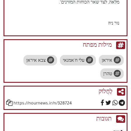
מלאה, לצד שאר הכוחות המזוינים".
נור ניוז
מילות מפתח
איראן
עלי ח'אמנאי
צבא איראן
טהרן
לַחֲלוֹק
https://nournews.ir/n/328724
תגובות