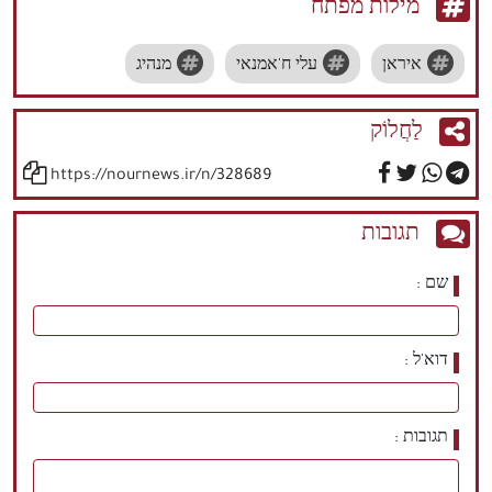
מילות מפתח
איראן
עלי ח'אמנאי
מנהיג
לַחֲלוֹק
https://nournews.ir/n/328689
תגובות
שם
דוא'ל
תגובות