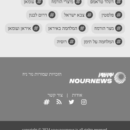
דונלד טראמפ
מיצרי הורמוז
עומאן
פלסטין
צבא ישראל
דרום לבנון
מצר הורמוז
המלחמה באיראן
איראן ועומאן
המלחמה על תימן
רוסיה
הזכויות שמורות נור ניוז
אודות
|
צור קשר
copyright © 2024
www.nournews.ir
, all rights reserved.