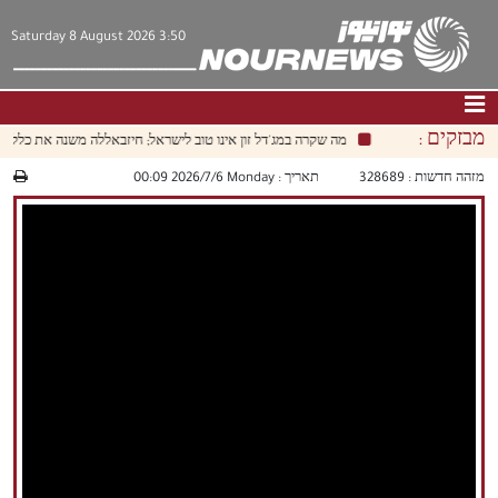
Saturday 8 August 2026 3:50
מבזקים :
מה שקרה במג'דל זון אינו טוב לישראל; חיזבאללה משנה את כללי ה
דף הבית
|
צור קשר
|
אודות
מזהה חדשות :
328689
תאריך :
‫‫Monday‬‬ 2026/7/6 00:09
חדשות
תרבות וחברה
כלכלה
פוליטיקה
מולטימדיה
|
فارسي
|
English
|
العربيه
|
|
עברית
|
中文
|
русский
|