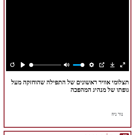
הזכויות שמורות נור ניוז
Restart
Play
Mute
Settings
PIP
Download
Enter
fullsc
תצלומי אוויר ראשונים של התפילה שהוחזקה מעל
גופתו של מנהיג המהפכה
נור ניוז