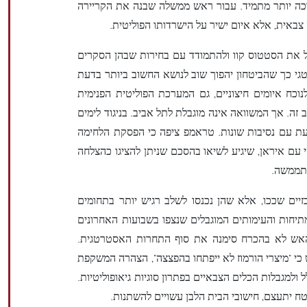
רכה יותר מתמיד. עבור ראש ממשלה שבנה את הקריירה
ה צבאית, אלא איום ישיר על הישרדותו הפוליטית.
קבל את הסטטוס קוו ולהתמודד עם בחירות שבהן הסקרים
גי כך שהביטחון יהפוך שוב לנושא החשוב ביותר בדעת
וכח איומים חיצוניים, גם המערכת הפוליטית הפנימית
 זה. אך המשוואה אינה מוגבלת לתל אביב. בניגוד לימים
ת עם נסיבות שונות. טראמפ ציפה כי הפסקת הלחימה
ם איראן, שיגיע לשיאו בהסכם שניתן להציגו כהצלחה
התממשה.
יים שככו, אלא שהן נכנסו לשלב רגיש יותר בתחומים
המתיחות והעימותים המוגבלים שנצפו בשבועות האחרונים
האש לא בהכרח סימנה את סוף התחרות האסטרטגית.
י "מיצרי הורמוז לא ייפתחו בהפצצה", הצהרה המשקפת
ולמגבלות הכלים הצבאיים בפתרון סוגיות גיאופוליטיות.
ח יתעצם, חישובי הבית הלבן עשויים להשתנות.