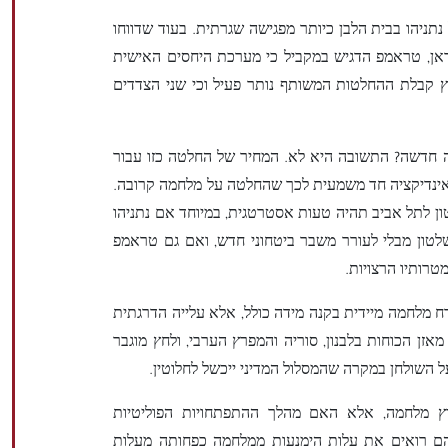
תניהו בבית הלבן כיותר מפגישה שגרתית. בעוד שדווחו
ראן, טראמפ הדגיש במקביל כי מערכת היחסים האישית
ץ קבלת ההחלטות המשותף נותר פעיל וכי שני הצדדים
חדשה? התשובה היא לא. המחיר של החלטה כזו עבור
ין אינדיקציה חד משמעית לכך שהחלטה על מלחמה קרובה.
ן לתל אביב תהיה טעות אסטרטגית, במיוחד אם נתניהו
לטון מבלי לעורר משבר ביטחוני חדש, ואם גם טראמפ
טרותיו הרצויות.
ח מלחמה מיידית בקנה מידה כולל, אלא עלייה הדרגתית
מאזן הכוחות בלבנון, סוריה והמפרץ הערבי, ולחץ מוגבר
השולחן במקרה שהמסלול המדיני ייכשל לחלוטין.
ץ מלחמה, אלא האם מהלך ההתפתחויות הפוליטיות
 הם רואים את עלות הימנעות ממלחמה כפחותה מעלות