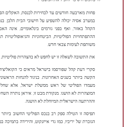
לדיפלומטיה סיכוי להכיל את המשבר?
פחות מארבעה חודשים עד לבחירות לכנסת, האקלים הפולי
במערב אסיה יכולה להשפיע על חישובי הבית הלבן. בנ
הקהל באזור, ואף בפני גורמים בינלאומיים, אינה ה
ההתפתחויות הפוליטיות, הביטחוניות והגיאופוליטיות 
משותפת לעימות צבאי חדש.
את התשובה לשאלה זו יש לחפש לא בהצהרות פוליטיות, 
סקרי דעת קהל שפורסמו בישראל מראים כי הקואליציה
הקשה ביותר בשנים האחרונות. בניגוד להנחות הראשונ
מעמדו הפוליטי של ראש ממשלת ישראל, אלא שחלק 
המוצהרות לא הושגו. מנקודת מבט זו, איראן נותרה השחק
וההרתעה הישראלית המיוחלת לא הושגה.
תפיסה זו הטילה ספק רב בנכס הפוליטי החשוב ביותר של
הגוברת של יריביו, כמו גדי אייזנקוט, והירידה בתמיכה 