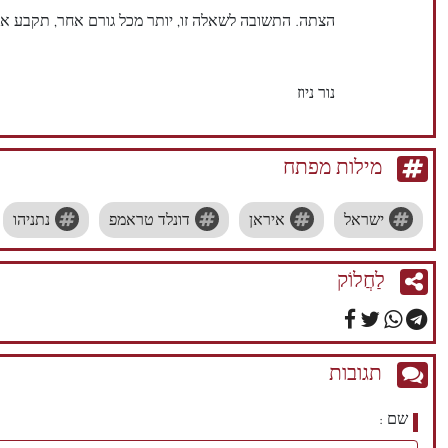
הצתה. התשובה לשאלה זו, יותר מכל גורם אחר, תקבע את
נור ניוז
מילות מפתח
ישראל
איראן
דונלד טראמפ
נתניהו
לַחֲלוֹק
תגובות
שם