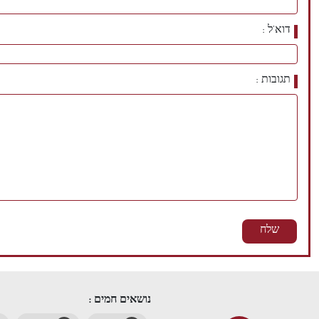
דוא'ל
תגובות
נושאים חמים :