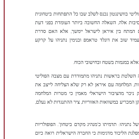
טי בוושינגטון נכנס לשלב שבו כל התפתחות ביטחונית
סיבות אלה, השאלה החשובה ביותר העומדת בפני דעת
אם המתח בין איראן לישראל יימשך, אלא האם סדרת
תעמיד שוב את דונלד טראמפ ובנימין נתניהו על קרקע
אלא במגמות בשטח ובחישובי הכוח.
 השלטת בראשות נתניהו מתמודדת עם מצבה הפוליטי
יות, המלחמה עם איראן לא רק שלא הצליחה לייצב את
ניכר מהציבור הישראלי מאמין כי מטרות המלחמה
ן המכריע במשוואות האזוריות, ציר ההתנגדות לא נעלם,
 נתניהו: תדמיתו כ"מנהיג מקדם ביטחון". הפופולריות
במפלגת הליכוד מדגימות כי החברה הישראלית רואה כיום