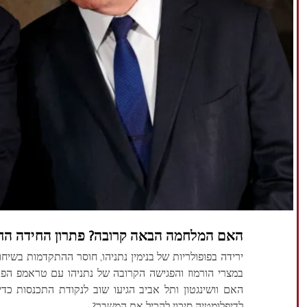
האם המלחמה הבאה קרובה? פתרון החידה הח
ירידה בפופולריות של בנימין נתניהו, חוסר ההתקדמות בשיח
במצרי הורמוז והפגישה הקרובה של נתניהו עם טראמפ הפ
האם וושינגטון ותל אביב הגיעו שוב לנקודת התכנסות כדי