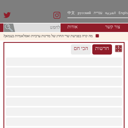
Engli
العربيه
עברית
русский
中文
צור קשר
אודות
מה קרה בפגישת שרי החוץ של מדינות ערביות ואסלאמיות בעמאן?
לפחות 
חדשות
הכי חם