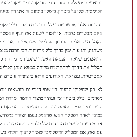
בביצועי הממשלה בתחום הביטחון קריטריון עיקרי להע
הפוליטית שלו על ביטחון, כישלון בתחום זה אינו רק נסיג
בנסיבות אלה, אפשרויותיו של נתניהו מוגבלות. עליו ל
אינם מבשרים טובות, או לנסות לשנות את הנוף האסטרט
הקהל הישראלית. הניסיון הפוליטי הישראלי הראה כי לנ
משתנה, ותנועות ימין בדרך כלל מרוויחות הכי הרבה ממצב
הראשונים שלאחר הפסקת האש, וושינגטון מתמודדת כע
תסלול את הדרך להתקדמות מהירה במשא ומתן הפוליטי ע
אסטרטגית. עם זאת, האירועים הראו כי ציפייה זו טרם 
לא רק שחילוקי הדעות בין שתי המדינות בנושאים מרכז
מסוימים, כולל ביטחון ימי ועתיד מיצרי הורמוז. סדרת 
סביב נתיב המים האסטרטגי הזה מדגימה כי הפסקת 
כמובן, לאחר הפסקת האש, טראמפ עצמו הצהיר במפורש כ
את מודעותו לעלויות הגבוהות של מלחמה בקנה מידה כולל 
עם זאת, אם המסלול הדיפלומטי ימשיך לדעוך והלחץ בשט