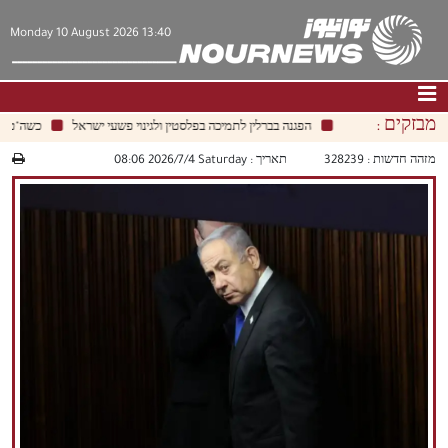
Monday 10 August 2026 13:40
מבזקים :
הפגנה בברלין לתמיכה בפלסטין ולגינוי פשעי ישראל
כשה"טריק" 
דף הבית
|
צור קשר
|
אודות
מזהה חדשות :
328239
תאריך :
‫Saturday‬ 2026/7/4 08:06
חדשות
תרבות וחברה
כלכלה
פוליטיקה
מולטימדיה
|
فارسي
|
English
|
العربيه
|
|
עברית
|
中文
|
русский
|