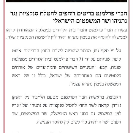
הזכויות שמורות נור ניוז
חברי פרלמנט בריטים דוחפים להטלת סנקציות נגד
נתניהו ושר המשפטים הישראלי
עשרות חברי פרלמנט וחברי בית הלורדים בממלכה המאוחדת קראו
לממשלה להוסיף את בנימין נתניהו ויאיר לוין לרשימת הסנקציות שלה.
על פי סקיי ניוז, מכתב שהופנה לשרת החוץ הבריטית איווט
קופר, שנחתם על ידי 71 חברי פרלמנט ובית הלורדים ממפלגות
שונות, קבע: "העינויים השיטתיים והמתועדים של אזרחים
פלסטינים הם באחריותה של ישראל, כולל זו של ראש
הממשלה בנימין נתניהו עצמו".
הקבוצה, בראשות חבר הפרלמנט מטעם הלייבור ניל דאנקן
ג'ורדן, קראה לשר החוץ להטיל סנקציות על נתניהו ועל יאריו
לוין, המשמש גם כסגן ראש הממשלה, שר המשפטים, שר
הפנים ושר הדתות, כדי לשים קץ לחוסר הענישה.