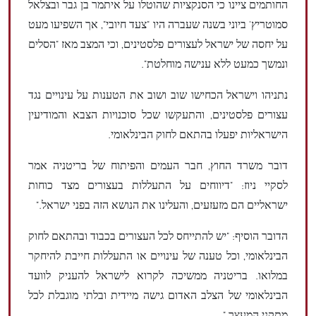
החותמים ציינו כי הסנקציות שהוטלו על איתמר בן גבר ובצלאל
סמוטריץ' ביוני בשנה שעברה היו "צעד חיובי", אך השפיעו מעט
על יחסה של ישראל לעצורים פלסטינים, וכי המצב מאז "הסלים
ונמשך כמעט ללא ענישה מוחלטת".
נתניהו וישראל הכחישו שוב ושוב את הטענות על עינויים נגד
עצורים פלסטינים, והתעקשו שכל סוכנויות הצבא והמודיעין
הישראליות יפעלו בהתאם לחוק הבינלאומי.
דובר משרד החוץ, חבר העמים והפיתוח של בריטניה אמר
לסקיי ניוז: "דיווחים על התעללות בעצורים מצד כוחות
ישראליים הם מזעזעים, והעלינו את הנושא הזה בפני ישראל."
הדובר הוסיף: "יש להתייחס לכל העצורים בכבוד ובהתאם לחוק
הבינלאומי, וכל טענה של עינויים או התעללות חייבת להיחקר
במלואו. בריטניה ממשיכה לקרוא לישראל להעניק לוועד
הבינלאומי של הצלב האדום גישה מיידית ובלתי מוגבלת לכל