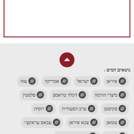
נושאים חמים :
איראן
ישראל
אמריקה
עזה
מיצרי הורמוז
דונלד טראמפ
פלסטין
פקיסטן
ערב הסעודית
רוסיה
עומאן
צבא איראן
עבאס עראקצ'י