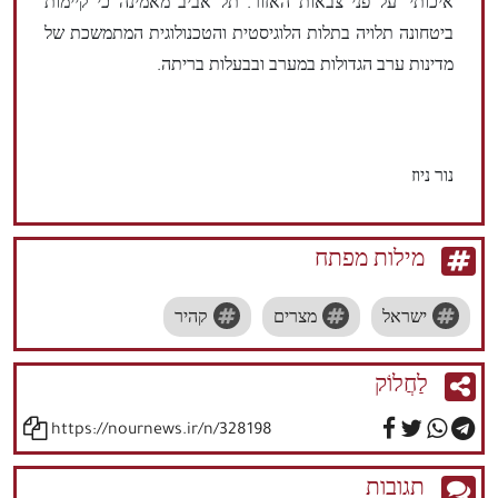
איכותי" על פני צבאות האזור. תל אביב מאמינה כי קיימות
ביטחונה תלויה בתלות הלוגיסטית והטכנולוגית המתמשכת של
מדינות ערב הגדולות במערב ובבעלות בריתה.
נור ניוז
מילות מפתח
ישראל
מצרים
קהיר
לַחֲלוֹק
https://nournews.ir/n/328198
תגובות