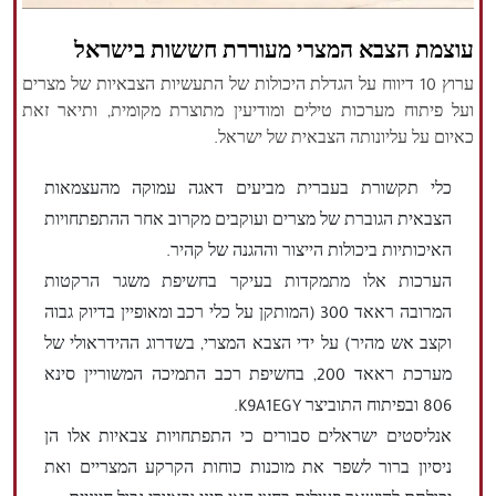
הזכויות שמורות נור ניוז
עוצמת הצבא המצרי מעוררת חששות בישראל
ערוץ 10 דיווח על הגדלת היכולות של התעשיות הצבאיות של מצרים
ועל פיתוח מערכות טילים ומודיעין מתוצרת מקומית, ותיאר זאת
כאיום על עליונותה הצבאית של ישראל.
כלי תקשורת בעברית מביעים דאגה עמוקה מהעצמאות
הצבאית הגוברת של מצרים ועוקבים מקרוב אחר ההתפתחויות
האיכותיות ביכולות הייצור וההגנה של קהיר.
הערכות אלו מתמקדות בעיקר בחשיפת משגר הרקטות
המרובה ראאד 300 (המותקן על כלי רכב ומאופיין בדיוק גבוה
וקצב אש מהיר) על ידי הצבא המצרי, בשדרוג ההידראולי של
מערכת ראאד 200, בחשיפת רכב התמיכה המשוריין סינא
806 ובפיתוח התוביצר K9A1EGY.
אנליסטים ישראלים סבורים כי התפתחויות צבאיות אלו הן
ניסיון ברור לשפר את מוכנות כוחות הקרקע המצריים ואת