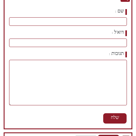
שם
דוא'ל
תגובות