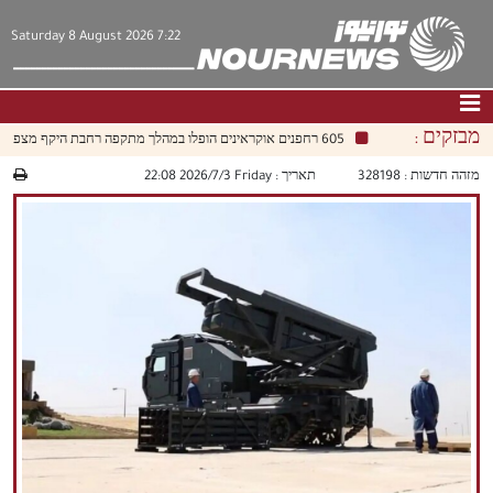
Saturday 8 August 2026 7:22
מבזקים :
605 רחפנים אוקראינים הופלו במהלך מתקפה רחבת היקף מצפון למוסקבה
דף הבית
|
צור קשר
|
אודות
מזהה חדשות :
328198
תאריך :
‫‫Friday‬‬ 2026/7/3 22:08
חדשות
תרבות וחברה
כלכלה
פוליטיקה
מולטימדיה
|
فارسي
|
English
|
العربيه
|
|
עברית
|
中文
|
русский
|