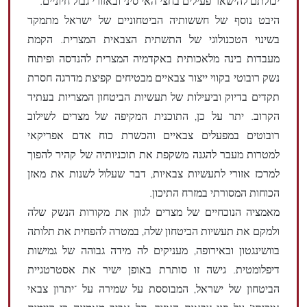
יכולתם להישאר פעילים בחצי האי סיני ובאזורי גבול חיוניים.
היבט נוסף של חששותיה הביטחוניים של ישראל מתמקד
בשינוי הטכנולוגי של התשתית הצבאית המצרית. הקמת
מעבדות בינה מלאכותית באקדמיה המצרית להנדסה ופיתוח
נשק רובוטי בקווי ייצור צבאיים מבטיחים קפיצת מדרגה חסרת
תקדים בדיוק וביעילות של תעשיות הביטחון המצריות בעתיד
הקרוב. יתר על כן, התוכנית המקיפה של מצרים לשילוב
רובוטים במפעלים צבאיים והכשרת כוח אדם אפריקאי
למטרות מעבר להגנה משקפת את תוכניותיה של קהיר להפוך
למרכז אזורי לתעשיות צבאיות, דבר שעלול לשנות את מאזן
הכוחות המסורתי במזרח התיכון.
מאמציה הנוכחיים של מצרים לגוון את מקורות הנשק שלה
ולמקם את תעשיות הביטחון שלה, במטרה להפחית את תלותה
בוושינגטון ובאירופה, מעניקים לה מידה גבוהה של גמישות
דיפלומטית. גישה זו סותרת באופן ישיר את אסטרטגיית
הביטחון של ישראל, המבוססת על שמירה על "יתרון צבאי