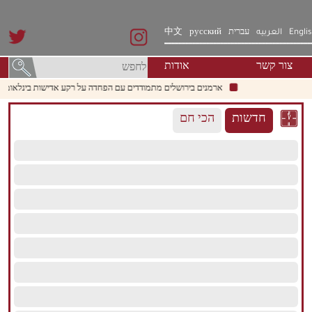
Engli
العربيه
עברית
русский
中文
צור קשר
אודות
ארמנים בירושלים מתמודדים עם הפחדה על רקע אדישות בינלאומית וי
חדשות
הכי חם