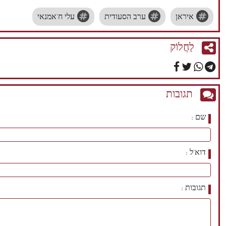
איראן
ערב הסעודית
עלי ח'אמנאי
לַחֲלוֹק
תגובות
שם
דוא'ל
תגובות