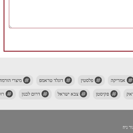
אמריקה
פלסטין
דונלד טראמפ
מיצרי הורמוז
אק
פקיסטן
צבא ישראל
דרום לבנון
רוס
 ניוז