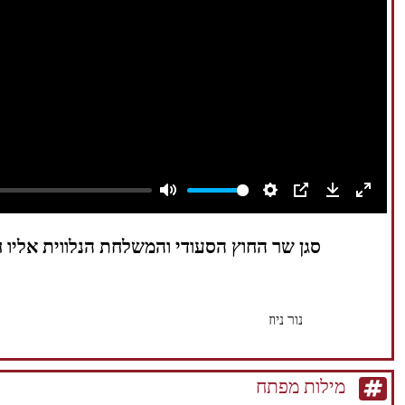
Mute
Settings
PIP
Download
Enter
fullsc
סגן שר החוץ הסעודי והמשלחת הנלווית אליו 
נור ניוז
מילות מפתח