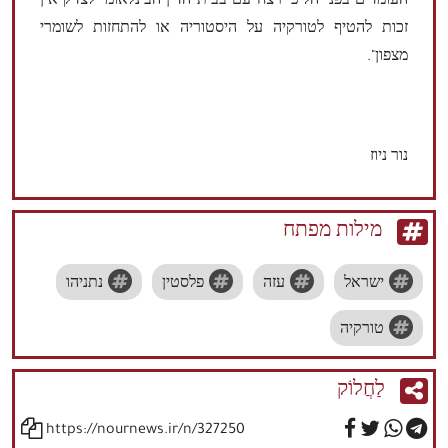
העומדים בפני הליכי רצח עם בבית הדין הבינלאומי לצדק אין
זכות להטיף לטורקיה על היסטוריה או להתחזות לשומרי
מצפון".
נור ניוז
מילות מפתח
ישראל
עזה
פלסטין
נתניהו
טורקיה
לַחֲלוֹק
https://nournews.ir/n/327250