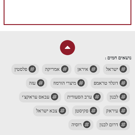
נושאים חמים :
ישראל
איראן
אמריקה
פלסטין
דונלד טראמפ
מיצרי הורמוז
עזה
לבנון
ערב הסעודית
עבאס עראקצ'י
עיראק
פקיסטן
צבא ישראל
דרום לבנון
רוסיה