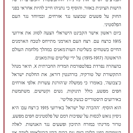
הנמרצים לסיים את מדיניות ההתפשטות והמערערת של
הישות הציונית באזור, והוסיף כי נתניהו חייב להיות אחראי בפני
החוק על פשעים שבוצעו נגד אזרחים, ובמיוחד נגד העם
הפלסטיני.
ביום ראשון אישר הקבינט הישראלי הצעה לסווג את אירועי
1915 כרצח עם. רצח העם הארמני מתייחס לטבח הארמנים
החיים בשטחים בשליטת העות'מאנים במהלך מלחמת העולם
הראשונה (1915-1917) על ידי שליטים עות'מאנים.
בהצהרה נפרדת בפלטפורמת המדיה החברתית X, תיאר מנהל
התקשורת של טורקיה, בורהנטין דוראן, את החלטת ישראל
כ"צבועה", באומרו כי ממשלה ש"הורגת עשרות אלפי אזרחים
חפים מפשע, כולל תינוקות, נשים וקשישים, משתמשת
באירועים היסטוריים כנשק פוליטי".
הוא הוסיף: "ההכרה של ישראל באירועי 1915 כ'רצח עם' היא
ניסיון נואש לכסות על שפיכות דמם של פלסטינים חפים מפשע,
טרור מדינתי במזרח התיכון ופשעים נגד האנושות. לאלה