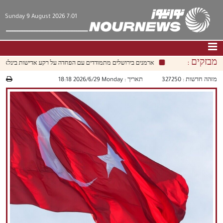
Sunday 9 August 2026 7:01
מבזקים :
ארמנים בירושלים מתמודדים עם הפחדה על רקע אדישות בינלאומית 
דף הבית
|
צור קשר
|
אודות
מזהה חדשות :
327250
תאריך :
‫‫Monday‬‬ 2026/6/29 18:18
חדשות
תרבות וחברה
כלכלה
פוליטיקה
מולטימדיה
|
فارسي
|
English
|
العربيه
|
|
עברית
|
中文
|
русский
|