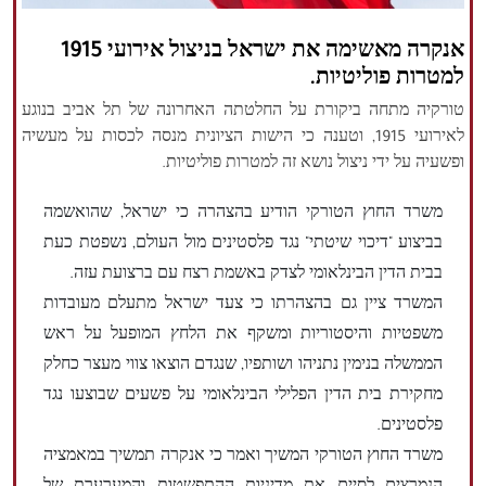
הזכויות שמורות נור ניוז
אנקרה מאשימה את ישראל בניצול אירועי 1915
למטרות פוליטיות.
טורקיה מתחה ביקורת על החלטתה האחרונה של תל אביב בנוגע
לאירועי 1915, וטענה כי הישות הציונית מנסה לכסות על מעשיה
ופשעיה על ידי ניצול נושא זה למטרות פוליטיות.
משרד החוץ הטורקי הודיע ​​בהצהרה כי ישראל, שהואשמה
בביצוע "דיכוי שיטתי" נגד פלסטינים מול העולם, נשפטת כעת
בבית הדין הבינלאומי לצדק באשמת רצח עם ברצועת עזה.
המשרד ציין גם בהצהרתו כי צעד ישראל מתעלם מעובדות
משפטיות והיסטוריות ומשקף את הלחץ המופעל על ראש
הממשלה בנימין נתניהו ושותפיו, שנגדם הוצאו צווי מעצר כחלק
מחקירת בית הדין הפלילי הבינלאומי על פשעים שבוצעו נגד
פלסטינים.
משרד החוץ הטורקי המשיך ואמר כי אנקרה תמשיך במאמציה