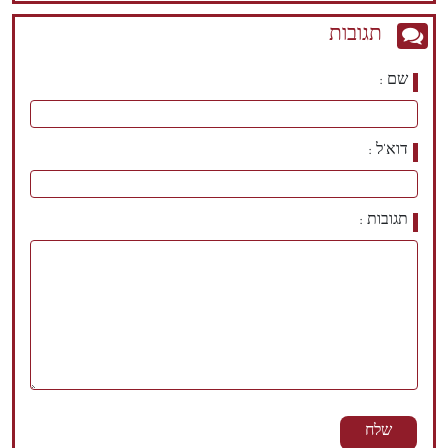
תגובות
שם
דוא'ל
תגובות