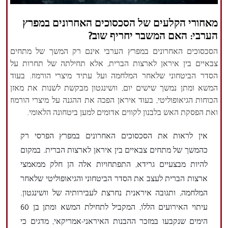
הזכויות שמורות נור ניוז
מאחורי הקלעים של הסכסוכים האחרונים במפרץ
הערבי: האם המשבר יחריף שוב?
הסכסוכים האחרונים במפרץ הערבי אינם רק המשך של מתחים
צבאיים בין איראן לארצות הברית, אלא תחילתה של תחרות על
הסדר הביטחוני שלאחר המלחמה ועל עתיד מיצרי הורמוז. בעוד
המשא ומתן נמשך שישים יום, וושינגטון מבקשת לשנות את מאזן
הכוחות הגיאופוליטי, בעוד איראן הפכה את ההגנה על מיצרי הורמוז
ואת הפסקת האש בלבנון לקווים אדומים למען ביטחונה הלאומי.
אין לראות את הסכסוכים האחרונים במפרץ הפרסי רק
כהמשך של מתחים צבאיים בין איראן לארצות הברית. במקום
להיות מבצעיים גרידא, התפתחויות אלה הן חלק ממאמצי
ארצות הברית לעצב את הסדר הביטחוני והגיאופוליטי שלאחר
המלחמה, ותגובה איראנית נחרצת לעבירותיה של וושינגטון.
עיתוי האירועים הללו, המקביל לתחילת המשא ומתן בן 60
הימים שנקבעו במזכר ההבנות האיראני-אמריקאי, מדגים כי