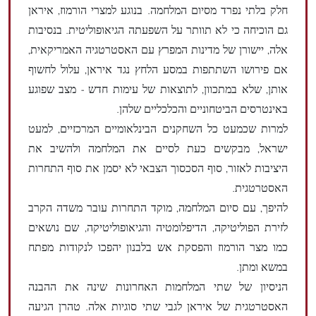
חלק בלתי נפרד מסיום המלחמה. בנוגע למצרי הורמוז, איראן
גם הוכיחה כי לא תוותר על השפעתה הגיאופוליטית. בנסיבות
אלה, יישורן של מדינות המפרץ עם האסטרטגיה האמריקאית,
אם פירושו השתתפות במסע הלחץ נגד איראן, עלול לחשוף
אותן, שלא במתכוון, לתוצאות של עימות חדש - מצב שפוגע
באינטרסים הביטחוניים והכלכליים שלהן.
למרות שכמעט כל השחקנים הבינלאומיים המרכזיים, למעט
ישראל, מבקשים כעת לסיים את המלחמה ולהשיב את
היציבות לאזור, סוף הסכסוך הצבאי לא יסמן את סוף התחרות
האסטרטגית.
להיפך, עם סיום המלחמה, מוקד התחרות עובר משדה הקרב
לזירת הפוליטיקה, הדיפלומטיה והגיאופוליטיקה, שם נושאים
כמו מצר הורמוז והפסקת אש בלבנון יהפכו לנקודות מפתח
במשא ומתן.
הניסיון של שתי המלחמות האחרונות שינה את ההבנה
האסטרטגית של איראן לגבי שתי סוגיות אלה. טהרן הגיעה