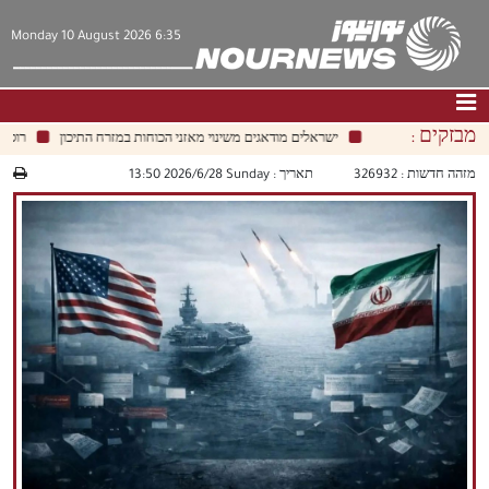
Monday 10 August 2026 6:35
מבזקים :
ישראלים מודאגים משינוי מאזני הכוחות במזרח התיכון
רוסאטום 
דף הבית
|
צור קשר
|
אודות
מזהה חדשות :
326932
תאריך :
‫‫Sunday‬‬ 2026/6/28 13:50
חדשות
תרבות וחברה
כלכלה
פוליטיקה
מולטימדיה
|
فارسي
|
English
|
العربيه
|
|
עברית
|
中文
|
русский
|