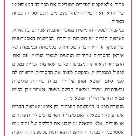
פתוח, אלא לקבוע הסדרים המגבילים את תפקידה הגיאופוליטי
של איראן ואת יכולתה לנהל נתיב מים אסטרטגי זה בטווח
הארוך.
במקביל, לפסקה החמישית במזכר ההבנות שנחתם בין איראן
לארצות הברית יש חשיבות מיוחדת. הפרשנות האסטרטגית
של פסקה זו היא הכרה בזכויותיה, בסמכותה ובמעמדה של
איראן בהסדרים עתידיים הנוגעים למצרי הורמוז. עם זאת,
התפתחויות אחרונות מצביעות על כך שארצות הברית, במקום
לפעול במסגרת זו, מבקשת לעצב את ההסדרים הרצויים לה
לפני סיום המשא ומתן על ידי בניית בריתות פוליטיות
וביטחוניות, יצירת מציאות חדשה בשטח, ולאחר מכן כפיית
מציאות זו על תהליך המשא ומתן.
מנקודת מבט זו, המחלוקת הנוכחית בין איראן לארצות הברית
אינה עוסקת בשאלה האם מיצרי הורמוז צריכים להיות פתוחים
או סגורים, אלא בשאלה מי יקבע את הכללים של נתיב מים
אסטרטגי זה בעתיד. ההתקפות האחרונות על ספינות, התקפות