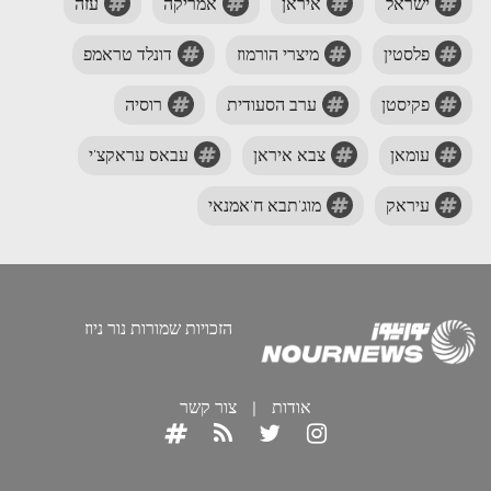
ישראל
איראן
אמריקה
עזה
פלסטין
מיצרי הורמוז
דונלד טראמפ
פקיסטן
ערב הסעודית
רוסיה
עומאן
צבא איראן
עבאס עראקצ'י
עיראק
מוג'תבא ח'אמנאי
הזכויות שמורות נור ניוז
אודות
|
צור קשר