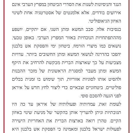
הנגד והניסיונות לשנות את הסדרי הביטחון במפרץ הערבי אינם
אירועים בודדים, אלא אלמנטים של אסטרטגיה אחת לשינוי
האיזון הגיאופוליטי.
בנסיבות אלה, סבב המשא ומתן השני, אם יתקיים, יושפע
מההתפתחויות הנוכחיות באזור המפרץ הערבי. באופן טבעי,
נושאים כמו מיצרי הורמוז, ביטחון ימי והפסקת אש בלבנון
יהפכו בהדרגה לנושאי המשא ומתן החשובים ביותר. עדויות
מצביעות על כך שארצות הברית מבקשת להרחיב את היקף
המשא ומתן מעבר למסגרת הראשונית של מזכר ההבנות
ולהסיט אותו לסוגיות אזוריות, תוך שימוש בו זמנית בכלים
פוליטיים, ביטחוניים וצבאיים כדי ליצור לחץ חדש על איראן
לפני הגעה להסכם סופי.
לעומת זאת, עמדותיה ופעולותיה של איראן עד כה היו
תגובתיות וניתן להעריך אותן בהקשר של מניעת שינוי באיזון
הקיים. טהרן רואה בארצות הברית את האחריות הישירה
לפעולות ישראל בלבנון ומאמינה כי הפסקת אש בלבנון היא