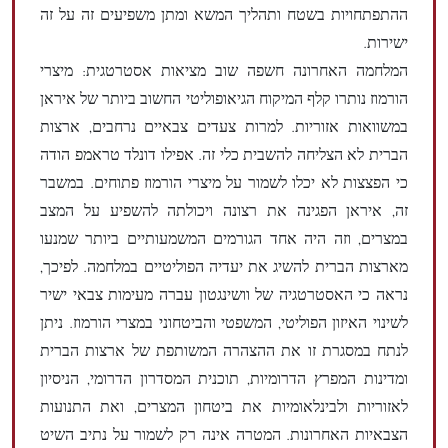
ההתפתחויות בשטח ותהליך המשא ומתן משפיעים זה על זה
ישירות.
המלחמה האחרונה חשפה שוב מציאות אסטרטגית: מיצרי
הורמוז נותרו קלף המיקוח הגיאופוליטי החשוב ביותר של איראן
במשוואות אזוריות. למרות צעדים צבאיים נרחבים, ארצות
הברית לא הצליחה להשבית כלי זה. אפילו דונלד טראמפ הודה
כי הפצצות לא יכלו לשמור על מיצרי הורמוז פתוחים. במשבר
זה, איראן הפגינה את רצונה ויכולתה להשפיע על המצב
במצרים, וזה היה אחד הגורמים המשמעותיים ביותר שמנעו
מארצות הברית להשיג את יעדיה הפוליטיים במלחמה. לפיכך,
נראה כי האסטרטגיה של וושינגטון עברה מעימות צבאי ישיר
לשינוי האיזון הפוליטי, המשפטי והביטחוני במצרי הורמוז. ניתן
לנתח במסגרת זו את ההצהרה המשותפת של ארצות הברית
ומדינות המפרץ הדרומיות, תוכנית המסדרון הדרומי, הניסיון
לאזוריות ולבינלאומיות את ביטחון המצרים, ואת התנועות
הצבאיות האחרונות. המטרה אינה רק לשמור על נתיב השיט